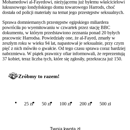
Mohamedowi al-Fayedowi, nieżyjącemu już byłemu właścicielowi
luksusowego londyńskiego domu towarowego Harrods, choć
dostała od policji materiały na temat jego przestępstw seksualnych.
Sprawa domniemanych przestępstw egipskiego miliardera
powróciła po wyemitowaniu w czwartek przez stację BBC
dokumentu, w którym przedstawiono zeznania ponad 20 byłych
pracownic Harrodsa. Powiedziały one, że al-Fayed, zmarły w
zeszłym roku w wieku 94 lat, napastował je seksualnie, przy czym
pięć z nich mówiło o gwałcie. Od tego czasu sprawa coraz bardziej
nabrzmiewa. W piątek prawnicy ofiar informowali, że reprezentują
37 kobiet, teraz liczba tych, które się zgłosiły, przekracza już 150.
Zróbmy to razem!
25 zł
50 zł
100 zł
200 zł
500 zł