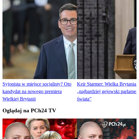
Syjonista w miejsce socjalisty? Oto
Keir Starmer: Wielka Brytania
kandydat na nowego premiera
„najbardziej gejowski parlamen
Wielkiej Brytanii
świata”
Oglądaj na PCh24 TV