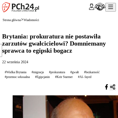
Strona główna
Wiadomości
Brytania: prokuratura nie postawiła
zarzutów gwałcicielowi? Domniemany
sprawca to egipski bogacz
22 września 2024
#Wielka Brytania
#migracja
#prokuratura
#gwałt
#bezkarność
#przemoc seksualna
#Egipcjanin
#Keir Starmer
#Al- fayed