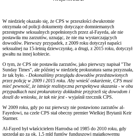
W niedzielę okazało się, że CPS w przeszłości dwukrotnie
otrzymała od policji dokumenty dotyczące domniemanych
przestępstw seksualnych popełnionych przez al-Fayeda, ale nie
postawiła mu zarzutów, uznając, że nie ma wystarczających
dowodów. Pierwszy przypadek, z 2009 roku dotyczył napaści
seksualnej na 15-letnią dziewczynkę, a drugi, z 2015 roku, dotyczył
gwałtu na innej kobiecie.
O tym, że CPS nie postawiła zarzutów, jako pierwszy napisał "The
Sunday Times", ale później w niedzielę prokuratura sama przyznała,
że tak było. -
Dokonaliśmy przeglądu dowodów przedstawionych
przez policję w 2009 i 2015 roku. Aby wnieść oskarżenie, CPS musi
mieć pewność, że istnieje realistyczna perspektywa skazania - w obu
przypadkach nasi prokuratorzy dokładnie przyjrzeli się dowodom i
doszli do wniosku, że tak nie jest
- wyjaśnił rzecznik CPS.
W 2009 roku, gdy po raz pierwszy nie postawiono zarzutów al-
Fayedowi, na czele CPS stał obecny premier Wielkiej Brytanii Keir
Starmer.
Al-Fayed był właścicielem Harrodsa od 1985 do 2010 roku, gdy
sprzedał go za ok. 1,5 mld funtów funduszowi majątkowemu