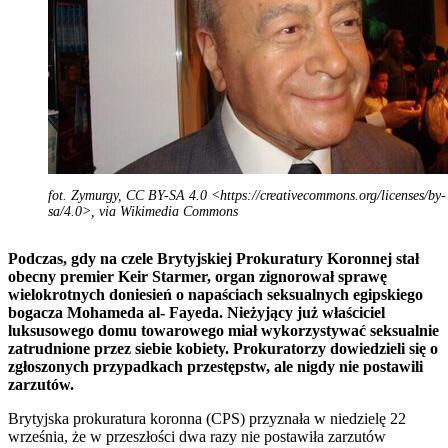
fot. Zymurgy, CC BY-SA 4.0 <https://creativecommons.org/licenses/by-
sa/4.0>, via Wikimedia Commons
Podczas, gdy na czele Brytyjskiej Prokuratury Koronnej stał
obecny premier Keir Starmer, organ zignorował sprawę
wielokrotnych doniesień o napaściach seksualnych egipskiego
bogacza Mohameda al- Fayeda. Nieżyjący już właściciel
luksusowego domu towarowego miał wykorzystywać seksualnie
zatrudnione przez siebie kobiety. Prokuratorzy dowiedzieli się o
zgłoszonych przypadkach przestępstw, ale nigdy nie postawili
zarzutów.
Brytyjska prokuratura koronna (CPS) przyznała w niedzielę 22
września, że w przeszłości dwa razy nie postawiła zarzutów