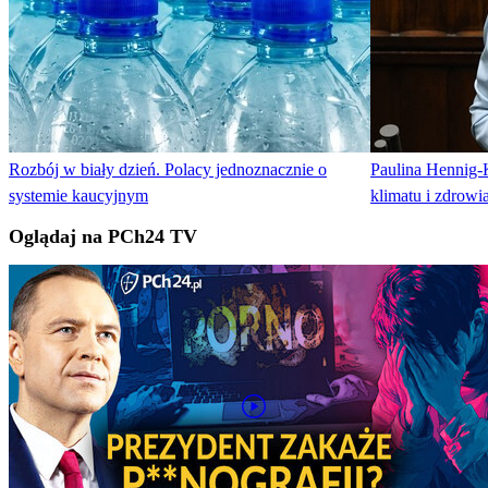
Rozbój w biały dzień. Polacy jednoznacznie o
Paulina Hennig-K
systemie kaucyjnym
klimatu i zdrowi
Oglądaj na PCh24 TV