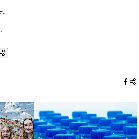
emu
en