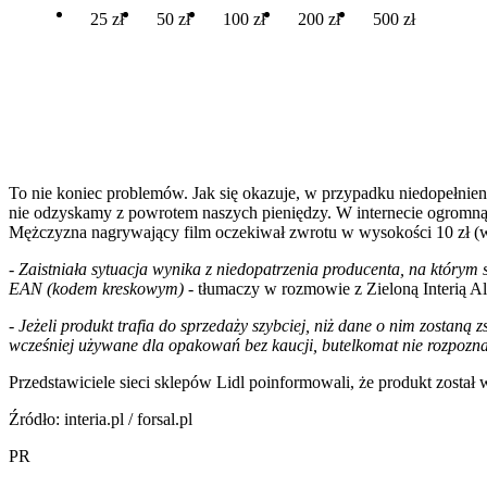
25 zł
50 zł
100 zł
200 zł
500 zł
To nie koniec problemów. Jak się okazuje, w przypadku niedopełni
nie odzyskamy z powrotem naszych pieniędzy. W internecie ogromną 
Mężczyzna nagrywający film oczekiwał zwrotu w wysokości 10 zł (w p
-
Zaistniała sytuacja wynika z niedopatrzenia producenta, na któ
EAN (kodem kreskowym)
- tłumaczy w rozmowie z Zieloną Interią A
-
Jeżeli produkt trafia do sprzedaży szybciej, niż dane o nim zosta
wcześniej używane dla opakowań bez kaucji, butelkomat nie rozpoznaj
Przedstawiciele sieci sklepów Lidl poinformowali, że produkt został
Źródło: interia.pl / forsal.pl
PR