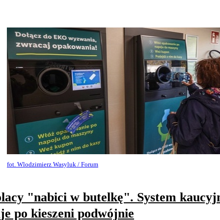
fot. Wlodzimierz Wasyluk / Forum
lacy "nabici w butelkę". System kaucyj
je po kieszeni podwójnie