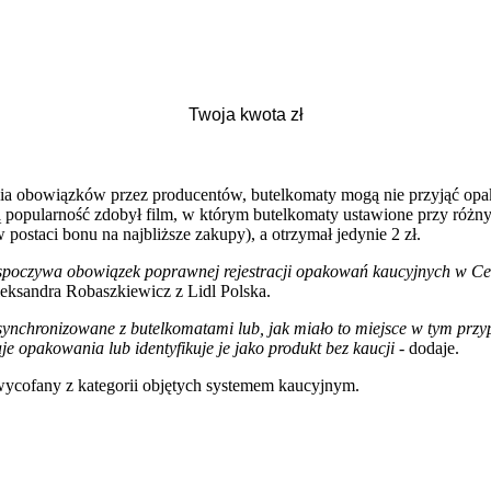
enia obowiązków przez producentów, butelkomaty mogą nie przyjąć op
popularność zdobył film, w którym butelkomaty ustawione przy różnyc
ostaci bonu na najbliższe zakupy), a otrzymał jedynie 2 zł.
rym spoczywa obowiązek poprawnej rejestracji opakowań kaucyjnych 
leksandra Robaszkiewicz z Lidl Polska.
ną zsynchronizowane z butelkomatami lub, jak miało to miejsce w tym p
e opakowania lub identyfikuje je jako produkt bez kaucji
- dodaje.
 wycofany z kategorii objętych systemem kaucyjnym.