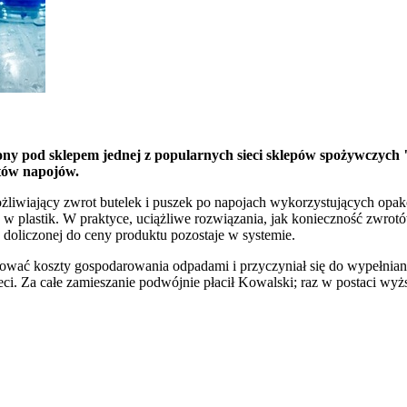
iony pod sklepem jednej z popularnych sieci sklepów spożywczych 
ntów napojów.
ożliwiający zwrot butelek i puszek po napojach wykorzystujących op
w plastik. W praktyce, uciążliwe rozwiązania, jak konieczność zwro
 doliczonej do ceny produktu pozostaje w systemie.
sować koszty gospodarowania odpadami i przyczyniał się do wypełni
. Za całe zamieszanie podwójnie płacił Kowalski; raz w postaci wyższ