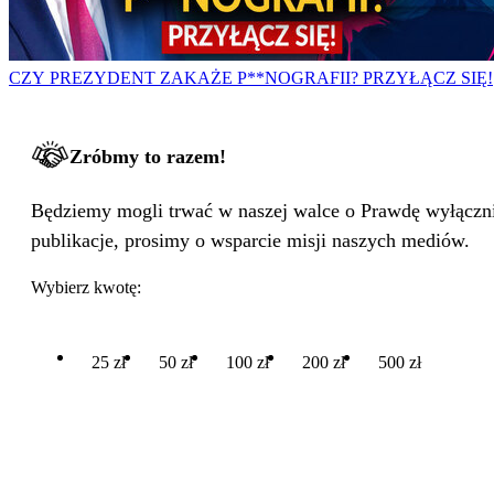
CZY PREZYDENT ZAKAŻE P**NOGRAFII? PRZYŁĄCZ SIĘ!
Zróbmy to razem!
Będziemy mogli trwać w naszej walce o Prawdę wyłącznie
publikacje, prosimy o wsparcie misji naszych mediów.
Wybierz kwotę:
25 zł
50 zł
100 zł
200 zł
500 zł