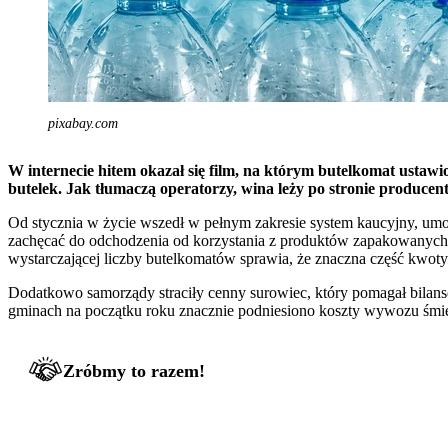
pixabay.com
W internecie hitem okazał się film, na którym butelkomat ustaw
butelek. Jak tłumaczą operatorzy, wina leży po stronie produce
Od stycznia w życie wszedł w pełnym zakresie system kaucyjny, um
zachęcać do odchodzenia od korzystania z produktów zapakowanych 
wystarczającej liczby butelkomatów sprawia, że znaczna część kwoty
Dodatkowo samorządy straciły cenny surowiec, który pomagał bilan
gminach na początku roku znacznie podniesiono koszty wywozu śmieci
Zróbmy to razem!