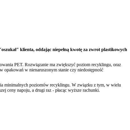
"oszukał" klienta, oddając niepełną kwotę za zwrot plastikowych
akowania PET. Rozwiązanie ma zwiększyć poziom recyklingu, oraz
tów opakowań w nienaruszonym stanie czy niedostępność
ania minimalnych poziomów recyklingu. W związku z tym, w wielu
ej ceny napoju, a drugi raz - płacąc wyższe rachunki.