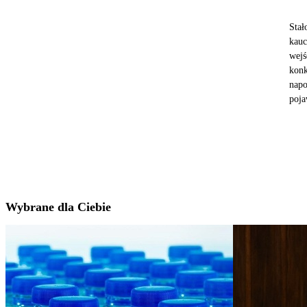
Stał
kauc
wejś
konk
napo
poja
Wybrane dla Ciebie