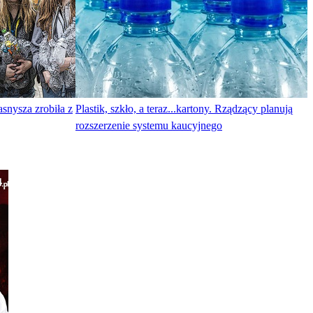
snysza zrobiła z
Plastik, szkło, a teraz...kartony. Rządzący planują
rozszerzenie systemu kaucyjnego