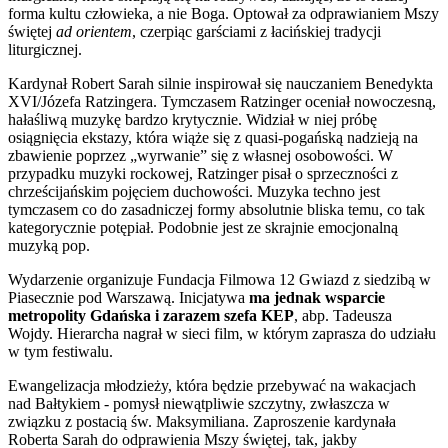
forma kultu człowieka, a nie Boga. Optował za odprawianiem Mszy
świętej
ad orientem
, czerpiąc garściami z łacińskiej tradycji
liturgicznej.
Kardynał Robert Sarah silnie inspirował się nauczaniem Benedykta
XVI/Józefa Ratzingera. Tymczasem Ratzinger oceniał nowoczesną,
hałaśliwą muzykę bardzo krytycznie. Widział w niej próbę
osiągnięcia ekstazy, która wiąże się z quasi-pogańską nadzieją na
zbawienie poprzez „wyrwanie” się z własnej osobowości. W
przypadku muzyki rockowej, Ratzinger pisał o sprzeczności z
chrześcijańskim pojęciem duchowości. Muzyka techno jest
tymczasem co do zasadniczej formy absolutnie bliska temu, co tak
kategorycznie potępiał. Podobnie jest ze skrajnie emocjonalną
muzyką pop.
Wydarzenie organizuje Fundacja Filmowa 12 Gwiazd z siedzibą w
Piasecznie pod Warszawą. Inicjatywa
ma jednak wsparcie
metropolity Gdańska i zarazem szefa KEP
, abp. Tadeusza
Wojdy. Hierarcha nagrał w sieci film, w którym zaprasza do udziału
w tym festiwalu.
Ewangelizacja młodzieży, która będzie przebywać na wakacjach
nad Bałtykiem - pomysł niewątpliwie szczytny, zwłaszcza w
związku z postacią św. Maksymiliana. Zaproszenie kardynała
Roberta Sarah do odprawienia Mszy świętej, tak, jakby