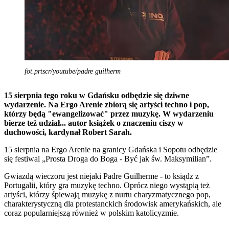
fot.prtscr/youtube/padre guilherm
15 sierpnia tego roku w Gdańsku odbędzie się dziwne
wydarzenie. Na Ergo Arenie zbiorą się artyści techno i pop,
którzy będą "ewangelizować" przez muzykę. W wydarzeniu
bierze też udział... autor książek o znaczeniu ciszy w
duchowości, kardynał Robert Sarah.
15 sierpnia na Ergo Arenie na granicy Gdańska i Sopotu odbędzie
się festiwal „Prosta Droga do Boga - Być jak św. Maksymilian”.
Gwiazdą wieczoru jest niejaki Padre Guilherme - to ksiądz z
Portugalii, który gra muzykę techno. Oprócz niego wystąpią też
artyści, którzy śpiewają muzykę z nurtu charyzmatycznego pop,
charakterystyczną dla protestanckich środowisk amerykańskich, ale
coraz popularniejszą również w polskim katolicyzmie.