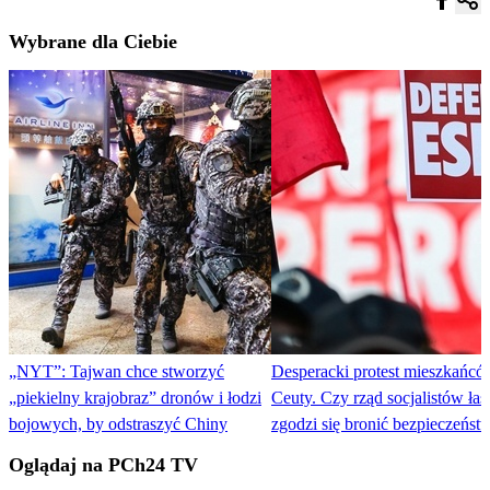
Wybrane dla Ciebie
„NYT”: Tajwan chce stworzyć
Desperacki protest mieszkańc
„piekielny krajobraz” dronów i łodzi
Ceuty. Czy rząd socjalistów ła
bojowych, by odstraszyć Chiny
zgodzi się bronić bezpieczeńst
Oglądaj na PCh24 TV