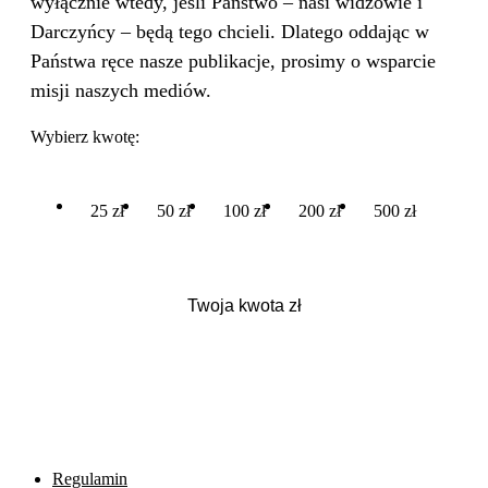
wyłącznie wtedy, jeśli Państwo – nasi widzowie i
Darczyńcy – będą tego chcieli. Dlatego oddając w
Państwa ręce nasze publikacje, prosimy o wsparcie
misji naszych mediów.
Wybierz kwotę:
25 zł
50 zł
100 zł
200 zł
500 zł
Regulamin