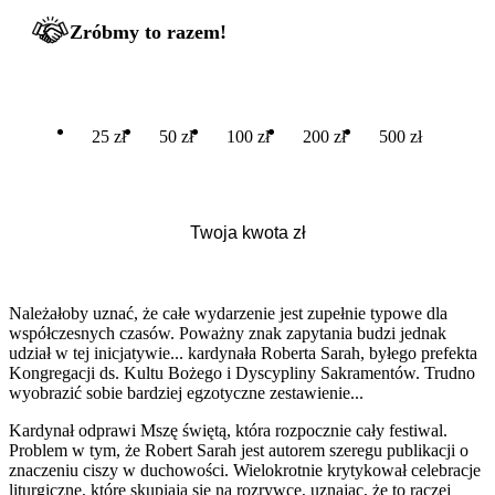
Zróbmy to razem!
25 zł
50 zł
100 zł
200 zł
500 zł
Należałoby uznać, że całe wydarzenie jest zupełnie typowe dla
współczesnych czasów. Poważny znak zapytania budzi jednak
udział w tej inicjatywie... kardynała Roberta Sarah, byłego prefekta
Kongregacji ds. Kultu Bożego i Dyscypliny Sakramentów. Trudno
wyobrazić sobie bardziej egzotyczne zestawienie...
Kardynał odprawi Mszę świętą, która rozpocznie cały festiwal.
Problem w tym, że Robert Sarah jest autorem szeregu publikacji o
znaczeniu ciszy w duchowości. Wielokrotnie krytykował celebracje
liturgiczne, które skupiają się na rozrywce, uznając, że to raczej