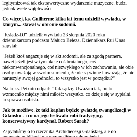
legitymizował tak ekstrawertyczne wydarzenie muzyczne, budzi
jednak wiele wątpliwości.
Co więcej, ks. Guilherme kilka lat temu udzielił wywiadu, w
którym... stawał w obronie sodomii.
"Ksiądz-DJ" udzielił wywiadu 23 sierpnia 2020 roku
dziennikarzom podcastu Maluco Beleza. Dziennikarz Rui Unas
zapytał:
"Jeżeli ktoś angażuje się w akt sodomii, ale za zgodą partnera,
nawet jeżeli jest w tym akcie coś brutalnego, coś
niekonwencjonalnego, coś niezwykłego w ich zachowaniu, ale obie
osoby uważają w swoim sumieniu, że nie są winne i uważają, że nie
naruszyły swojej godności, to wszystko jest w porządku?"
Na to ks. Peixoto odparł: "Tak sądzę. Uważam tak, bo to
wzmocniło między nimi miłość; wszystko, co dzieje się w sypialni,
to sprawa osobista.
Jak to możliwe, że taki kapłan będzie gwiazdą ewangelizacji w
Gdańsku - i co na jego festiwalu robi tradycyjny,
konserwatywny kardynał, Robert Sarah?
Zapytaliśmy o to rzecznika Archidiecezji Gdańskiej, ale do
momentu publikacji nie otrzymaliśmy odpowiedzi.