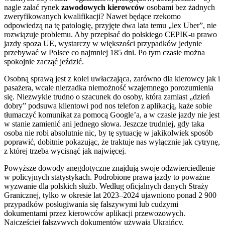
nagle zalać rynek
zawodowych kierowców
osobami bez żadnych
zweryfikowanych kwalifikacji? Nawet będące rzekomo
odpowiedzą na tę patologię, przyjęte dwa lata temu „lex Uber”, nie
rozwiązuje problemu. Aby przepisać do polskiego CEPIK-u prawo
jazdy spoza UE, wystarczy w większości przypadków jedynie
przebywać w Polsce co najmniej 185 dni. Po tym czasie można
spokojnie zacząć jeździć.
Osobną sprawą jest z kolei uwłaczająca, zarówno dla kierowcy jak i
pasażera, wcale nierzadka niemożność wzajemnego porozumienia
się. Niezwykle trudno o szacunek do osoby, która zamiast „dzień
dobry” podsuwa klientowi pod nos telefon z aplikacją, każe sobie
tłumaczyć komunikat za pomocą Google’a, a w czasie jazdy nie jest
w stanie zamienić ani jednego słowa. Jeszcze trudniej, gdy taka
osoba nie robi absolutnie nic, by tę sytuację w jakikolwiek sposób
poprawić, dobitnie pokazując, że traktuje nas wyłącznie jak cytrynę,
z której trzeba wycisnąć jak najwięcej.
Powyższe dowody anegdotyczne znajdują swoje odzwierciedlenie
w policyjnych statystykach. Podrobione prawa jazdy to poważne
wyzwanie dla polskich służb. Według oficjalnych danych Straży
Granicznej, tylko w okresie lat 2023–2024 ujawniono ponad 2 900
przypadków posługiwania się fałszywymi lub cudzymi
dokumentami przez kierowców aplikacji przewozowych.
Najczęściej fałszywych dokumentów używają Ukraińcy,