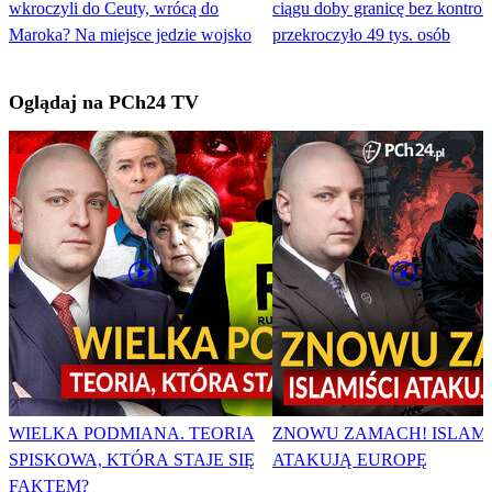
wkroczyli do Ceuty, wrócą do
ciągu doby granicę bez kontroli
Maroka? Na miejsce jedzie wojsko
przekroczyło 49 tys. osób
Oglądaj na PCh24 TV
WIELKA PODMIANA. TEORIA
ZNOWU ZAMACH! ISLAMI
SPISKOWA, KTÓRA STAJE SIĘ
ATAKUJĄ EUROPĘ
FAKTEM?