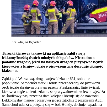
Fot. Miejski Reporter
Turecki kierowca taksówki na aplikację zabił swoją
lekkomyślnością dwóch młodych chłopaków. Nietrudno o
podobne tragedie, jeżeli na naszych drogach przybywać będzie
kierowców z krajów, gdzie o pierwszeństwie decyduje głośność
klaksonu.
Ząbki pod Warszawą, droga wojewódzka nr 631, sobotnie
popołudnie. Samochód marki Honda przeznaczony do przewozu
osób jedzie skrajnym prawym pasem. Przekraczając linię świateł,
kierowca nagle zmienia zdanie, skręca gwałtownie w lewo, wjeżdża
na środkowy pas, przecina dwa kolejne i kieruje się do nawrotki.
Lekkomyślny manewr przerywa jadące zgodnie z przepisami Audi.
Samochód uderza z potężną siłą w bok Hondy, dachuje, wpada na