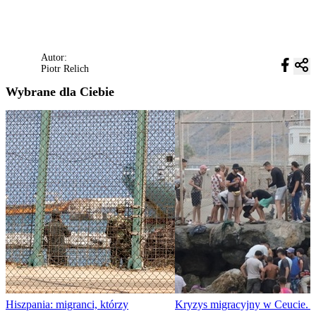
Autor:
Piotr Relich
Wybrane dla Ciebie
Hiszpania: migranci, którzy
Kryzys migracyjny w Ceucie.