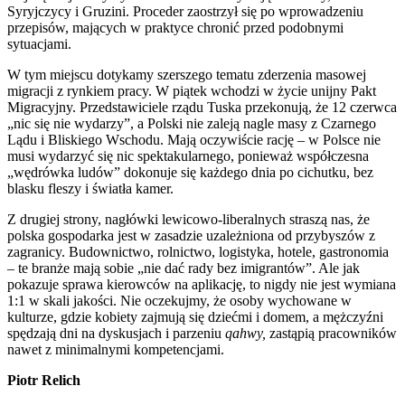
Syryjczycy i Gruzini. Proceder zaostrzył się po wprowadzeniu
przepisów, mających w praktyce chronić przed podobnymi
sytuacjami.
W tym miejscu dotykamy szerszego tematu zderzenia masowej
migracji z rynkiem pracy. W piątek wchodzi w życie unijny Pakt
Migracyjny. Przedstawiciele rządu Tuska przekonują, że 12 czerwca
„nic się nie wydarzy”, a Polski nie zaleją nagle masy z Czarnego
Lądu i Bliskiego Wschodu. Mają oczywiście rację – w Polsce nie
musi wydarzyć się nic spektakularnego, ponieważ współczesna
„wędrówka ludów” dokonuje się każdego dnia po cichutku, bez
blasku fleszy i światła kamer.
Z drugiej strony, nagłówki lewicowo-liberalnych straszą nas, że
polska gospodarka jest w zasadzie uzależniona od przybyszów z
zagranicy. Budownictwo, rolnictwo, logistyka, hotele, gastronomia
– te branże mają sobie „nie dać rady bez imigrantów”. Ale jak
pokazuje sprawa kierowców na aplikację, to nigdy nie jest wymiana
1:1 w skali jakości. Nie oczekujmy, że osoby wychowane w
kulturze, gdzie kobiety zajmują się dziećmi i domem, a mężczyźni
spędzają dni na dyskusjach i parzeniu
qahwy,
zastąpią pracowników
nawet z minimalnymi kompetencjami.
Piotr Relich