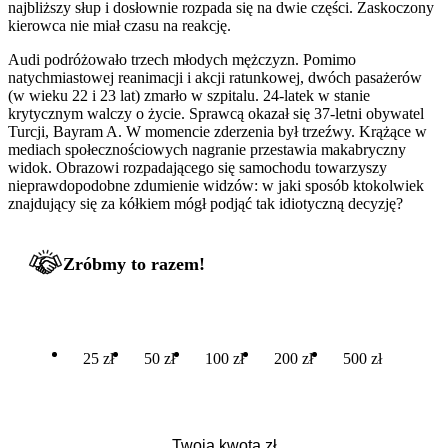
najbliższy słup i dosłownie rozpada się na dwie części. Zaskoczony
kierowca nie miał czasu na reakcję.
Audi podróżowało trzech młodych mężczyzn. Pomimo
natychmiastowej reanimacji i akcji ratunkowej, dwóch pasażerów
(w wieku 22 i 23 lat) zmarło w szpitalu. 24-latek w stanie
krytycznym walczy o życie. Sprawcą okazał się 37-letni obywatel
Turcji, Bayram A. W momencie zderzenia był trzeźwy. Krążące w
mediach społecznościowych nagranie przestawia makabryczny
widok. Obrazowi rozpadającego się samochodu towarzyszy
nieprawdopodobne zdumienie widzów: w jaki sposób ktokolwiek
znajdujący się za kółkiem mógł podjąć tak idiotyczną decyzję?
Zróbmy to razem!
25 zł
50 zł
100 zł
200 zł
500 zł