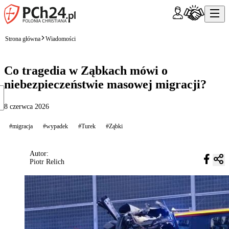
Strona główna
Wiadomości
Co tragedia w Ząbkach mówi o
niebezpieczeństwie masowej migracji?
8 czerwca 2026
#migracja
#wypadek
#Turek
#Ząbki
Autor:
Piotr Relich