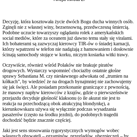
Decyzję, która kosztowała życie dwóch Bogu ducha winnych osób.
Zginęli nie z własnej winy, bezsensowną, przedwczesną śmiercią.
Podobne uczucie towarzyszy oglądaniu rolek z amerykańskich
social mediów, które za oceanem już dawno temu stały się viralami.
Ich bohaterami są zazwyczaj kierowcy TIR-ów o śniadej karnacji,
którzy wpatrzeni w telefon nie nadążają z hamowaniem i dosłownie
ścinają samochody stojące w korku, niczym kosiarka witki trawy.
Oczywiście, również wśród Polaków nie brakuje piratów
drogowych. Wystarczy wspomnieć chociażby ostatnie głośne
sprawy Sebastiana M. czy niesławnego adwokata od „trumien na
kółkach”, by wiedzieć że na drogach bynajmniej nie zachowujemy
się jak święci. Ale posiadam przekonanie graniczące z pewnością,
że masowy napływ kierowców z krajów, gdzie o pierwszeństwie
przejazdu decyduje głośność klaksonu (o ile akurat nie jest to
reakcja na przechodzącą obok atrakcyjną blondynkę), a
kierunkowskazu używa się wyłącznie podczas wysadzania
pasażerów (często na środku jezdni), do podobnych tragedii
dochodzić będzie znacznie częściej.
Jaki jest sens stosowania rygorystycznych wymogów wobec
własnych obywateli – egzaminów, przeglądów, ubezpieczeń – by