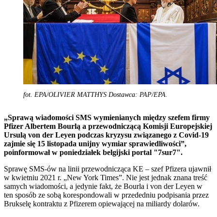
fot. EPA/OLIVIER MATTHYS Dostawca: PAP/EPA.
„Sprawą wiadomości SMS wymienianych między szefem firmy
Pfizer Albertem Bourlą a przewodniczącą Komisji Europejskiej
Ursulą von der Leyen podczas kryzysu związanego z Covid-19
zajmie się 15 listopada unijny wymiar sprawiedliwości”,
poinformował w poniedziałek belgijski portal "7sur7".
Sprawę SMS-ów na linii przewodnicząca KE – szef Pfizera ujawnił
w kwietniu 2021 r. „New York Times”. Nie jest jednak znana treść
samych wiadomości, a jedynie fakt, że Bourla i von der Leyen w
ten sposób ze sobą korespondowali w przededniu podpisania przez
Brukselę kontraktu z Pfizerem opiewającej na miliardy dolarów.