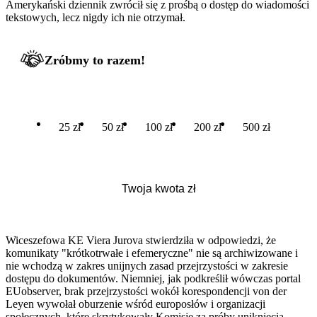
Amerykański dziennik zwrócił się z prośbą o dostęp do wiadomości
tekstowych, lecz nigdy ich nie otrzymał.
Zróbmy to razem!
25 zł
50 zł
100 zł
200 zł
500 zł
Wiceszefowa KE Viera Jurova stwierdziła w odpowiedzi, że
komunikaty "krótkotrwałe i efemeryczne" nie są archiwizowane i
nie wchodzą w zakres unijnych zasad przejrzystości w zakresie
dostępu do dokumentów. Niemniej, jak podkreślił wówczas portal
EUobserver, brak przejrzystości wokół korespondencji von der
Leyen wywołał oburzenie wśród europosłów i organizacji
społecznych, które skrytykowały Komisję za próby uniknięcia