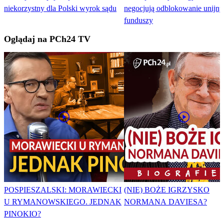
niekorzystny dla Polski wyrok sądu
negocjują odblokowanie unijn
funduszy
Oglądaj na PCh24 TV
POSPIESZALSKI: MORAWIECKI
(NIE) BOŻE IGRZYSKO
U RYMANOWSKIEGO. JEDNAK
NORMANA DAVIESA?
PINOKIO?