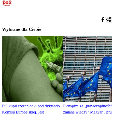
Wybrane dla Ciebie
PiS kupił szczepionki pod dyktando
Pieniądze za „praworządność”
Komisji Europejskiej. Jest
zmianę władzy? Magyar i Bruk