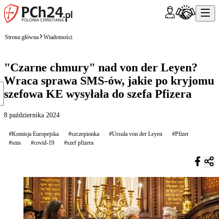
Strona główna
Wiadomości
"Czarne chmury" nad von der Leyen?
Wraca sprawa SMS-ów, jakie po kryjomu
szefowa KE wysyłała do szefa Pfizera
8 października 2024
#Komisja Europejska
#szczepionka
#Ursula von der Leyen
#Pfizer
#sms
#covid-19
#szef pfizera