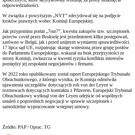
odpowiedzialności.
W związku z powyższym „NYT” zdecydował się na podjęcie
kroków prawnych wobec Komisji Europejskiej.
Jak przypomina portal „7sur7”, kwestia zakupów tzw. szczepionek
przeciw covid przez Brukselę jest przedmiotem kilku postępowań,
zarówno w Belgii, jak i przed unijnym wymiarem sprawiedliwości.
17 lipca sąd UE, rozpatrując skargę wniesioną przez grupę posłów
do Parlamentu Europejskiego, wskazał na brak przejrzystości ze
strony Komisji, zwłaszcza w kwestii ryzyka konfliktu interesów
pomiędzy jej zespołami negocjatorów i firmami.
W 2022 roku opublikowany został raport Europejskiego Trybunału
Obrachunkowego, z którego wynika, że Komisja odmówiła
ujawnienia szczegółów dotyczących roli von der Leyen w
rozmowach dotyczących kontraktu z Pfizerem. Europejski Trybunał
Obrachunkowy wytknął von der Leyen odejście od wspólnych
ustaleń z poprzednich negocjacji w sprawie szczepionek i
samodzielne wypracowanie wstępnej umowy.
Źródło: PAP / Oprac. TG