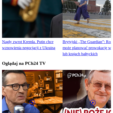
Nagły zwrot Kremla. Putin chce
Brytyjski „The Guardian”: Ros
wznowienia negocjacji z Ukrainą
może planować prowokację w 
lub krajach bałtyckich
Oglądaj na PCh24 TV