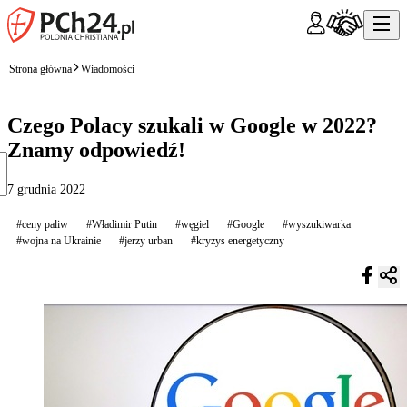
Strona główna
Wiadomości
Czego Polacy szukali w Google w 2022?
Znamy odpowiedź!
7 grudnia 2022
#ceny paliw
#Władimir Putin
#węgiel
#Google
#wyszukiwarka
#wojna na Ukrainie
#jerzy urban
#kryzys energetyczny