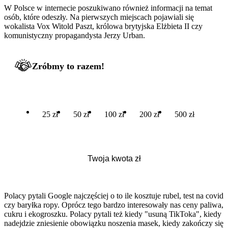
W Polsce w internecie poszukiwano również informacji na temat
osób, które odeszły. Na pierwszych miejscach pojawiali się
wokalista Vox Witold Paszt, królowa brytyjska Elżbieta II czy
komunistyczny propagandysta Jerzy Urban.
Zróbmy to razem!
25 zł
50 zł
100 zł
200 zł
500 zł
Polacy pytali Google najczęściej o to ile kosztuje rubel, test na covid
czy baryłka ropy. Oprócz tego bardzo interesowały nas ceny paliwa,
cukru i ekogroszku. Polacy pytali też kiedy "usuną TikToka", kiedy
nadejdzie zniesienie obowiązku noszenia masek, kiedy zakończy się