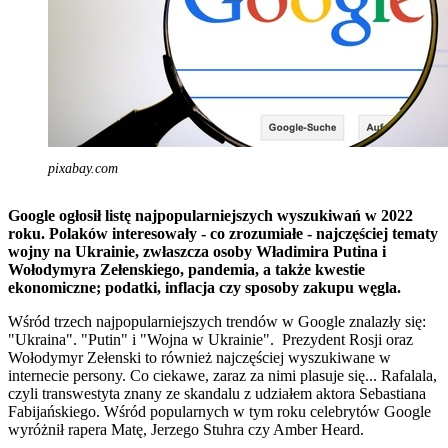
pixabay.com
Google ogłosił listę najpopularniejszych wyszukiwań w 2022
roku. Polaków interesowały - co zrozumiałe - najczęściej tematy
wojny na Ukrainie, zwłaszcza osoby Władimira Putina i
Wołodymyra Zełenskiego, pandemia, a także kwestie
ekonomiczne; podatki, inflacja czy sposoby zakupu węgla.
Wśród trzech najpopularniejszych trendów w Google znalazły się:
"Ukraina". "Putin" i "Wojna w Ukrainie". Prezydent Rosji oraz
Wołodymyr Zełenski to również najczęściej wyszukiwane w
internecie persony. Co ciekawe, zaraz za nimi plasuje się... Rafalala,
czyli transwestyta znany ze skandalu z udziałem aktora Sebastiana
Fabijańskiego. Wśród popularnych w tym roku celebrytów Google
wyróżnił rapera Matę, Jerzego Stuhra czy Amber Heard.