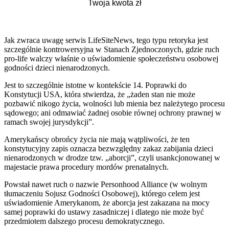
Jak zwraca uwagę serwis LifeSiteNews, tego typu retoryka jest
szczególnie kontrowersyjna w Stanach Zjednoczonych, gdzie ruch
pro-life walczy właśnie o uświadomienie społeczeństwu osobowej
godności dzieci nienarodzonych.
Jest to szczególnie istotne w kontekście 14. Poprawki do
Konstytucji USA, która stwierdza, że „żaden stan nie może
pozbawić nikogo życia, wolności lub mienia bez należytego procesu
sądowego; ani odmawiać żadnej osobie równej ochrony prawnej w
ramach swojej jurysdykcji”.
Amerykańscy obrońcy życia nie mają wątpliwości, że ten
konstytucyjny zapis oznacza bezwzględny zakaz zabijania dzieci
nienarodzonych w drodze tzw. „aborcji”, czyli usankcjonowanej w
majestacie prawa procedury mordów prenatalnych.
Powstał nawet ruch o nazwie Personhood Alliance (w wolnym
tłumaczeniu Sojusz Godności Osobowej), którego celem jest
uświadomienie Amerykanom, że aborcja jest zakazana na mocy
samej poprawki do ustawy zasadniczej i dlatego nie może być
przedmiotem dalszego procesu demokratycznego.