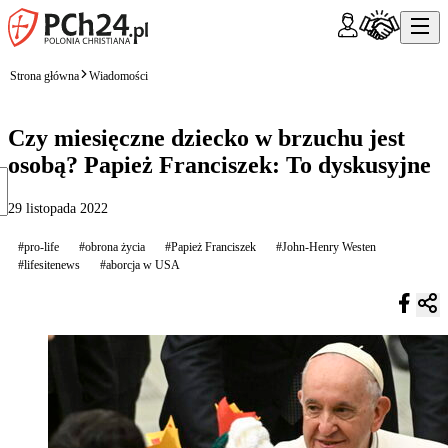
Strona główna
Wiadomości
Czy miesięczne dziecko w brzuchu jest
osobą? Papież Franciszek: To dyskusyjne
29 listopada 2022
#pro-life
#obrona życia
#Papież Franciszek
#John-Henry Westen
#lifesitenews
#aborcja w USA