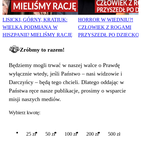
LISICKI, GÓRNY, KRATIUK:
HORROR W WIEDNIU?!
WIELKA PODMIANA W
CZŁOWIEK Z ROGAMI
HISZPANII? MIELIŚMY RACJĘ
PRZYSZEDŁ PO DZIECKO
Zróbmy to razem!
Będziemy mogli trwać w naszej walce o Prawdę
wyłącznie wtedy, jeśli Państwo – nasi widzowie i
Darczyńcy – będą tego chcieli. Dlatego oddając w
Państwa ręce nasze publikacje, prosimy o wsparcie
misji naszych mediów.
Wybierz kwotę:
25 zł
50 zł
100 zł
200 zł
500 zł