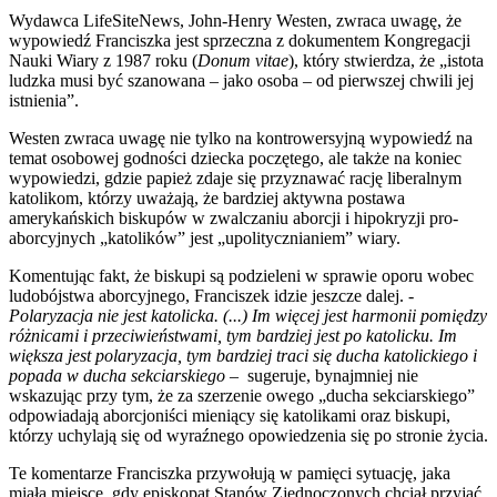
Wydawca LifeSiteNews, John-Henry Westen, zwraca uwagę, że
wypowiedź Franciszka jest sprzeczna z dokumentem Kongregacji
Nauki Wiary z 1987 roku (
Donum vitae
), który stwierdza, że „istota
ludzka musi być szanowana – jako osoba – od pierwszej chwili jej
istnienia”.
Westen zwraca uwagę nie tylko na kontrowersyjną wypowiedź na
temat osobowej godności dziecka poczętego, ale także na koniec
wypowiedzi, gdzie papież zdaje się przyznawać rację liberalnym
katolikom, którzy uważają, że bardziej aktywna postawa
amerykańskich biskupów w zwalczaniu aborcji i hipokryzji pro-
aborcyjnych „katolików” jest „upolitycznianiem” wiary.
Komentując fakt, że biskupi są podzieleni w sprawie oporu wobec
ludobójstwa aborcyjnego, Franciszek idzie jeszcze dalej. -
Polaryzacja nie jest katolicka. (...) Im więcej jest harmonii pomiędzy
różnicami i przeciwieństwami, tym bardziej jest po katolicku. Im
większa jest polaryzacja, tym bardziej traci się ducha katolickiego i
popada w ducha sekciarskiego
– sugeruje, bynajmniej nie
wskazując przy tym, że za szerzenie owego „ducha sekciarskiego”
odpowiadają aborcjoniści mieniący się katolikami oraz biskupi,
którzy uchylają się od wyraźnego opowiedzenia się po stronie życia.
Te komentarze Franciszka przywołują w pamięci sytuację, jaka
miała miejsce, gdy episkopat Stanów Zjednoczonych chciał przyjąć