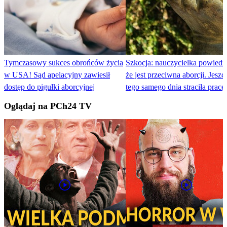
Tymczasowy sukces obrońców życia
Szkocja: nauczycielka powiedzi
w USA! Sąd apelacyjny zawiesił
że jest przeciwna aborcji. Jeszc
dostęp do pigułki aborcyjnej
tego samego dnia straciła pracę
Oglądaj na PCh24 TV