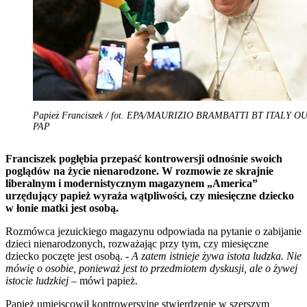
Papież Franciszek / fot. EPA/MAURIZIO BRAMBATTI BT ITALY OU
PAP
Franciszek pogłębia przepaść kontrowersji odnośnie swoich
poglądów na życie nienarodzone. W rozmowie ze skrajnie
liberalnym i modernistycznym magazynem „America”
urzędujący papież wyraża wątpliwości, czy miesięczne dziecko
w łonie matki jest osobą.
Rozmówca jezuickiego magazynu odpowiada na pytanie o zabijanie
dzieci nienarodzonych, rozważając przy tym, czy miesięczne
dziecko poczęte jest osobą. -
A zatem istnieje żywa istota ludzka. Nie
mówię o osobie, ponieważ jest to przedmiotem dyskusji, ale o żywej
istocie ludzkiej
– mówi papież.
Papież umiejscowił kontrowersyjne stwierdzenie w szerszym