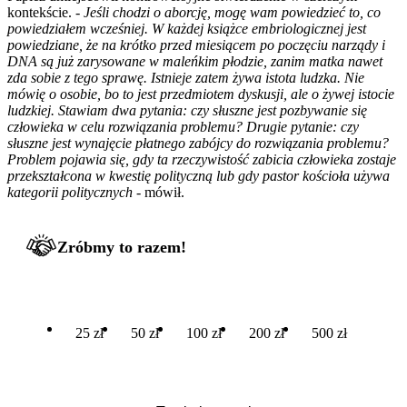
kontekście. -
Jeśli chodzi o aborcję, mogę wam powiedzieć to, co
powiedziałem wcześniej. W każdej książce embriologicznej jest
powiedziane, że na krótko przed miesiącem po poczęciu narządy i
DNA są już zarysowane w maleńkim płodzie, zanim matka nawet
zda sobie z tego sprawę. Istnieje zatem żywa istota ludzka. Nie
mówię o osobie, bo to jest przedmiotem dyskusji, ale o żywej istocie
ludzkiej. Stawiam dwa pytania: czy słuszne jest pozbywanie się
człowieka w celu rozwiązania problemu? Drugie pytanie: czy
słuszne jest wynajęcie płatnego zabójcy do rozwiązania problemu?
Problem pojawia się, gdy ta rzeczywistość zabicia człowieka zostaje
przekształcona w kwestię polityczną lub gdy pastor kościoła używa
kategorii politycznych -
mówił.
Zróbmy to razem!
25 zł
50 zł
100 zł
200 zł
500 zł