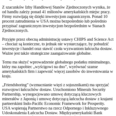
Z szacunków Izby Handlowej Stanów Zjednoczonych wynika, że
od handlu zależy ponad 41 milionów amerykańskich miejsc pracy.
Firmy rozwijają się dzięki inwestycjom zagranicznym. Ponad 10
procent zatrudnienia w USA można bezpośrednio lub pośrednio
przypisać zagranicznym inwestycjom bezpośrednim w Stanach
Zjednoczonych.
Przyjęte przez obecną administrację ustawy CHIPS and Science Act
– chociaż są konieczne, to jednak nie wystarczające, by pobudzić
inwestycje i handel oraz stawić czoła wyzwaniom łańcucha dostaw.
Ważne jest także strategiczne zaangażowanie globalne.
Temu ma służyć wprowadzenie globalnego podatku minimalnego,
który ma zapobiec „wyścigowi na dno”, wyrównać szanse
amerykańskich firm i zapewnić więcej zasobów do inwestowania w
kraju.
„Friendshoring” (wzmacnianie więzi z sojusznikami) ma sprzyjać
rozwojowi łańcuchów dostaw. Uruchomiono Minerals Security
Partnership, wynegocjowano umowę dotyczącą kluczowych
minerałów z Japonią i umowę dotyczącą łańcucha dostaw z krajami
partnerskimi Indo-Pacific Economic Framework for Prosperity.
USA wspierają Partnerstwo na rzecz Odpornego i Inkluzywnego
Udoskonalenia Łańcucha Dostaw. Międzyamerykański Bank