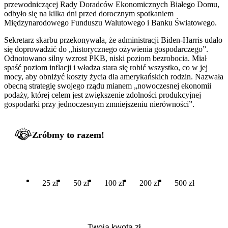
przewodniczącej Rady Doradców Ekonomicznych Białego Domu,
odbyło się na kilka dni przed dorocznym spotkaniem
Międzynarodowego Funduszu Walutowego i Banku Światowego.
Sekretarz skarbu przekonywała, że administracji Biden-Harris udało
się doprowadzić do „historycznego ożywienia gospodarczego”.
Odnotowano silny wzrost PKB, niski poziom bezrobocia. Miał
spaść poziom inflacji i władza stara się robić wszystko, co w jej
mocy, aby obniżyć koszty życia dla amerykańskich rodzin. Nazwała
obecną strategię swojego rządu mianem „nowoczesnej ekonomii
podaży, której celem jest zwiększenie zdolności produkcyjnej
gospodarki przy jednoczesnym zmniejszeniu nierówności”.
Zróbmy to razem!
25 zł
50 zł
100 zł
200 zł
500 zł