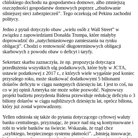
chińskiego dochodu na gospodarstwa domowe, albo zmniejszą
oszczędności gospodarstw domowych poprzez „zbudowanie
silniejszej sieci zabezpieczeń”. Tego oczekują od Pekinu zachodni
politycy.
Jedno z pytań dotyczyło obaw „wielu osób z Wall Street” w
związku z zapowiedziami Donalda Trumpa, które miałyby
doprowadzić do „natychmiastowego zamieszania na rynku
obligacji”. Chodzi o rentowność długoterminowych obligacji
skarbowych z powodu obaw o deficyt i taryfy.
Sekretarz skarbu zaznaczyła, że np. propozycja dotycząca
przedłużenia wszystkich ulg podatkowych, które były w JCTA,
ustawie podatkowej z 2017 r., z których wiele wygaśnie pod koniec
przyszłego roku, może skutkować dodatkowymi 5 bilionami
dolarów deficytu w ciągu następnych dziesięciu lat. I jest to coś, na
co w jej opinii Ameryka nie może sobie pozwolić. Najnowszy
projekt budżetu prezydenta Bidena przewiduje redukcję deficytu o 3
biliony dolarów w ciągu najbliższych dziesięciu lat, oprócz biliona,
który już został wprowadzony.
Yellen odniosła się także do pytania dotyczącego cyfrowej waluty
banku centralnego, przyznając, że prace nad nią są kontynuowane i
robi to wiele banków na świecie. Wskazała, że rząd chce
„szybkiego, bezpiecznego systemu płatności”. „Istnieją innowacje,