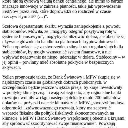
które nie są cyfrową walutą banku centralnego, ale mimo to bardzo
znaczące innowacje w zakresie płatności, takie jak wprowadzenie
FedNow przez Fed, które doprowadzi do rozliczeń w czasie
rzeczywistym 24/7 (…)”.
Szefowa departamentu skarbu wyraziła zaniepokojenie z powodu
stablecoinów. Mówiła, że „mogłyby odegrać pozytywną rolę w
systemie finansowym”, mogłyby stabilizować dolara, ale obecnie są
używane głównie do handlu na platformach kryptowalutowych.
Yellen opowiada się za stworzeniem silnych ram regulacyjnych dla
stablecoinów, by mogły wzmacniać system finansowy, a nie
wpływać negatywnie na niego, uderzając w dolara. Stablecoiny – w
jej opinii – powinny mieć absolutne pokrycie w bezpiecznych
aktywach.
Yellen prognozuje także, że Bank Światowy i MFW skupią się w
najbliższym czasie na globalnych dobrach publicznych, w
szczególności będzie jeszcze większa presja, by kraje inwestowały
w politykę klimatyczną. Trwają zabiegi o to, aby regionalne banki
rozwoju uwolniły w ciągu następnej dekady około 200 miliardów
dolarów na pożyczki na cele klimatyczne. MFW „stworzył fundusz
odporności i zrównoważonego rozwoju, który ma zapewnić
wsparcie fiskalne dla polityk fiskalnych skoncentrowanych na
klimacie, a MFW i Bank Światowy współpracują obecnie z krajami,
aby spróbować skoordynować swoje finansowanie”. Powstają