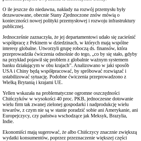
O ile jeszcze do niedawna, nakłady na rozwój przemysłu były
dezawuowane, obecnie Stany Zjednoczone znów mówią o
konieczności nowej polityki przemysłowej i rozwoju infrastruktury
publicznej.
Jednocześnie zaznaczyła, że jej departamentowi udało się zacieśnić
współpracę z Pekinem w dziedzinach, w których mają wspólne
interesy globalne. Utworzyli grupę roboczą ds. finansów, która
przeprowadziła ćwiczenia odnośnie do tego, „co by się stało, gdyby
na przykład pojawił się problem z globalnie ważnym systemem
banku działającym w obu krajach”. Analizowano w jaki sposób
USA i Chiny będą współpracować, by spróbować rozwiązać i
ustabilizować sytuację. Podobne ćwiczenia przeprowadzono z
Wielką Brytanią i krajami UE.
Yellen wskazała na problematyczne ogromne oszczędności
Chińczyków w wysokości 40 proc. PKB, jednoczesne dotowanie
wielu firm tak zwanej zielonej gospodarki i nadprodukcję wielu
towarów, z czym nie są w stanie poradzić sobie ani Amerykanie, ani
Europejczycy, czy państwa wschodzące jak Meksyk, Brazylia,
Indie.
Ekonomiści mają sugerować, że albo Chińczycy znacznie zwiększą
wydatki konsumentów, poprzez przeznaczenie większej części