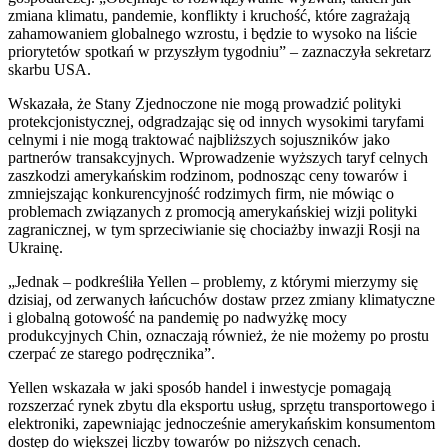
zmiana klimatu, pandemie, konflikty i kruchość, które zagrażają
zahamowaniem globalnego wzrostu, i będzie to wysoko na liście
priorytetów spotkań w przyszłym tygodniu” – zaznaczyła sekretarz
skarbu USA.
Wskazała, że Stany Zjednoczone nie mogą prowadzić polityki
protekcjonistycznej, odgradzając się od innych wysokimi taryfami
celnymi i nie mogą traktować najbliższych sojuszników jako
partnerów transakcyjnych. Wprowadzenie wyższych taryf celnych
zaszkodzi amerykańskim rodzinom, podnosząc ceny towarów i
zmniejszając konkurencyjność rodzimych firm, nie mówiąc o
problemach związanych z promocją amerykańskiej wizji polityki
zagranicznej, w tym sprzeciwianie się chociażby inwazji Rosji na
Ukrainę.
„Jednak – podkreśliła Yellen – problemy, z którymi mierzymy się
dzisiaj, od zerwanych łańcuchów dostaw przez zmiany klimatyczne
i globalną gotowość na pandemię po nadwyżkę mocy
produkcyjnych Chin, oznaczają również, że nie możemy po prostu
czerpać ze starego podręcznika”.
Yellen wskazała w jaki sposób handel i inwestycje pomagają
rozszerzać rynek zbytu dla eksportu usług, sprzętu transportowego i
elektroniki, zapewniając jednocześnie amerykańskim konsumentom
dostęp do większej liczby towarów po niższych cenach.