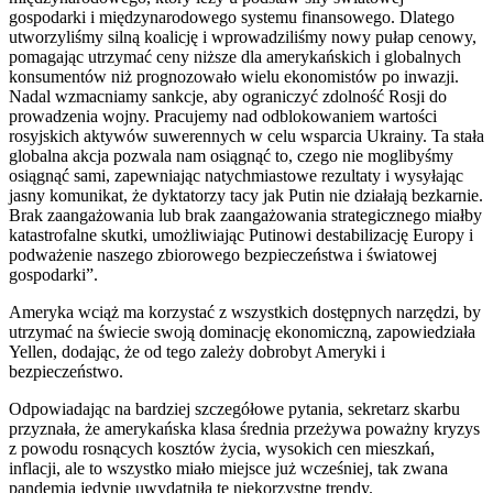
gospodarki i międzynarodowego systemu finansowego. Dlatego
utworzyliśmy silną koalicję i wprowadziliśmy nowy pułap cenowy,
pomagając utrzymać ceny niższe dla amerykańskich i globalnych
konsumentów niż prognozowało wielu ekonomistów po inwazji.
Nadal wzmacniamy sankcje, aby ograniczyć zdolność Rosji do
prowadzenia wojny. Pracujemy nad odblokowaniem wartości
rosyjskich aktywów suwerennych w celu wsparcia Ukrainy. Ta stała
globalna akcja pozwala nam osiągnąć to, czego nie moglibyśmy
osiągnąć sami, zapewniając natychmiastowe rezultaty i wysyłając
jasny komunikat, że dyktatorzy tacy jak Putin nie działają bezkarnie.
Brak zaangażowania lub brak zaangażowania strategicznego miałby
katastrofalne skutki, umożliwiając Putinowi destabilizację Europy i
podważenie naszego zbiorowego bezpieczeństwa i światowej
gospodarki”.
Ameryka wciąż ma korzystać z wszystkich dostępnych narzędzi, by
utrzymać na świecie swoją dominację ekonomiczną, zapowiedziała
Yellen, dodając, że od tego zależy dobrobyt Ameryki i
bezpieczeństwo.
Odpowiadając na bardziej szczegółowe pytania, sekretarz skarbu
przyznała, że amerykańska klasa średnia przeżywa poważny kryzys
z powodu rosnących kosztów życia, wysokich cen mieszkań,
inflacji, ale to wszystko miało miejsce już wcześniej, tak zwana
pandemia jedynie uwydatniła te niekorzystne trendy.