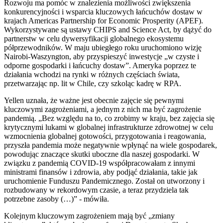
Rozwoju ma pomóc w znalezienia możliwości zwiększenia
konkurencyjności i wsparcia kluczowych łańcuchów dostaw w
krajach Americas Partnership for Economic Prosperity (APEF).
Wykorzystywane są ustawy CHIPS and Science Act, by dążyć do
partnerstw w celu dywersyfikacji globalnego ekosystemu
półprzewodników. W maju ubiegłego roku uruchomiono wizję
Nairobi-Waszyngton, aby przyspieszyć inwestycje „w czyste i
odporne gospodarki i łańcuchy dostaw”. Ameryka poprzez te
działania wchodzi na rynki w różnych częściach świata,
przetwarzając np. lit w Chile, czy szkoląc kadrę w RPA.
Yellen uznała, że ważne jest obecnie zajęcie się pewnymi
kluczowymi zagrożeniami, a jednym z nich ma być zagrożenie
pandemią. „Bez względu na to, co zrobimy w kraju, bez zajęcia się
krytycznymi lukami w globalnej infrastrukturze zdrowotnej w celu
wzmocnienia globalnej gotowości, przygotowania i reagowania,
przyszła pandemia może negatywnie wpłynąć na wiele gospodarek,
powodując znaczące skutki uboczne dla naszej gospodarki. W
związku z pandemią COVID-19 współpracowałam z innymi
ministrami finansów i zdrowia, aby podjąć działania, takie jak
uruchomienie Funduszu Pandemicznego. Został on utworzony i
rozbudowany w rekordowym czasie, a teraz przydziela tak
potrzebne zasoby (…)” - mówiła.
Kolejnym kluczowym zagrożeniem mają być „zmiany