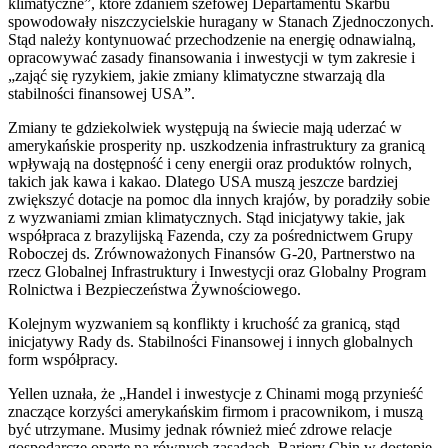
klimatyczne”, które zdaniem szefowej Departamentu Skarbu
spowodowały niszczycielskie huragany w Stanach Zjednoczonych.
Stąd należy kontynuować przechodzenie na energię odnawialną,
opracowywać zasady finansowania i inwestycji w tym zakresie i
„zająć się ryzykiem, jakie zmiany klimatyczne stwarzają dla
stabilności finansowej USA”.
Zmiany te gdziekolwiek występują na świecie mają uderzać w
amerykańskie prosperity np. uszkodzenia infrastruktury za granicą
wpływają na dostępność i ceny energii oraz produktów rolnych,
takich jak kawa i kakao. Dlatego USA muszą jeszcze bardziej
zwiększyć dotacje na pomoc dla innych krajów, by poradziły sobie
z wyzwaniami zmian klimatycznych. Stąd inicjatywy takie, jak
współpraca z brazylijską Fazenda, czy za pośrednictwem Grupy
Roboczej ds. Zrównoważonych Finansów G-20, Partnerstwo na
rzecz Globalnej Infrastruktury i Inwestycji oraz Globalny Program
Rolnictwa i Bezpieczeństwa Żywnościowego.
Kolejnym wyzwaniem są konflikty i kruchość za granicą, stąd
inicjatywy Rady ds. Stabilności Finansowej i innych globalnych
form współpracy.
Yellen uznała, że „Handel i inwestycje z Chinami mogą przynieść
znaczące korzyści amerykańskim firmom i pracownikom, i muszą
być utrzymane. Musimy jednak również mieć zdrowe relacje
gospodarcze oparte na równych zasadach. Bariery Chin w dostępie