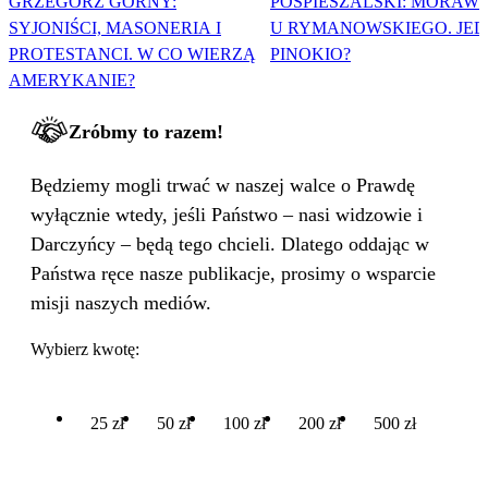
GRZEGORZ GÓRNY:
POSPIESZALSKI: MORAWI
SYJONIŚCI, MASONERIA I
U RYMANOWSKIEGO. JE
PROTESTANCI. W CO WIERZĄ
PINOKIO?
AMERYKANIE?
Zróbmy to razem!
Będziemy mogli trwać w naszej walce o Prawdę
wyłącznie wtedy, jeśli Państwo – nasi widzowie i
Darczyńcy – będą tego chcieli. Dlatego oddając w
Państwa ręce nasze publikacje, prosimy o wsparcie
misji naszych mediów.
Wybierz kwotę:
25 zł
50 zł
100 zł
200 zł
500 zł