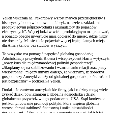
Yellen wskazała na „rekordowy wzrost małych przedsiębiorstw i
historyczny boom w budowaniu fabryk, na czele z zakładami
produkującymi półprzewodniki i akumulatory do pojazdów
elektrycznych”. Więcej ludzi w wielu produkcyjnym ma pracować,
a ponadto obecne inwestycje mają docierać do miejsc, gdzie nigdy
nie docierały. Ma się także pojawiać więcej lepiej płatnych miejsc
dla Amerykanów bez studiów wyższych.
To wszystko ma pomagać napędzać globalną gospodarkę.
Administracja prezydenta Bidena i wiceprezydent Harris wytyczyła
„nowy kurs dla międzynarodowej polityki gospodarczej”.
„Skupiamy się na stabilizowaniu i wzmacnianiu relacji oraz pracy
wielostronnej, między innymi dlatego, że wierzymy, iż dobrobyt
gospodarczy Ameryki zależy od globalnej gospodarki, która rośnie i
jest bezpieczna” – podkreśliła Yellen.
Dodała, że zarówno amerykańskie firmy, jak i rodziny mogą wiele
zyskać dzięki powiązaniom z globalną gospodarką i dzięki
globalnemu przywództwu gospodarczemu USA. Stąd konieczne
jest kontynuowanie promocji polityki, która wspiera globalny
wzrost, chroni stabilność finansową i unika niestabilności
gospodarczej. „Obejmuje to rozwiązywanie wyzwań, takich jak