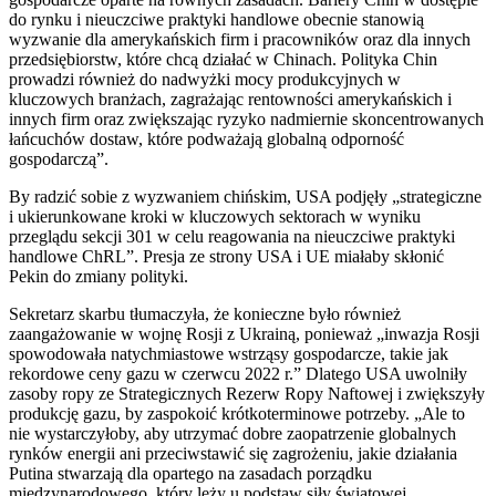
do rynku i nieuczciwe praktyki handlowe obecnie stanowią
wyzwanie dla amerykańskich firm i pracowników oraz dla innych
przedsiębiorstw, które chcą działać w Chinach. Polityka Chin
prowadzi również do nadwyżki mocy produkcyjnych w
kluczowych branżach, zagrażając rentowności amerykańskich i
innych firm oraz zwiększając ryzyko nadmiernie skoncentrowanych
łańcuchów dostaw, które podważają globalną odporność
gospodarczą”.
By radzić sobie z wyzwaniem chińskim, USA podjęły „strategiczne
i ukierunkowane kroki w kluczowych sektorach w wyniku
przeglądu sekcji 301 w celu reagowania na nieuczciwe praktyki
handlowe ChRL”. Presja ze strony USA i UE miałaby skłonić
Pekin do zmiany polityki.
Sekretarz skarbu tłumaczyła, że konieczne było również
zaangażowanie w wojnę Rosji z Ukrainą, ponieważ „inwazja Rosji
spowodowała natychmiastowe wstrząsy gospodarcze, takie jak
rekordowe ceny gazu w czerwcu 2022 r.” Dlatego USA uwolniły
zasoby ropy ze Strategicznych Rezerw Ropy Naftowej i zwiększyły
produkcję gazu, by zaspokoić krótkoterminowe potrzeby. „Ale to
nie wystarczyłoby, aby utrzymać dobre zaopatrzenie globalnych
rynków energii ani przeciwstawić się zagrożeniu, jakie działania
Putina stwarzają dla opartego na zasadach porządku
międzynarodowego, który leży u podstaw siły światowej