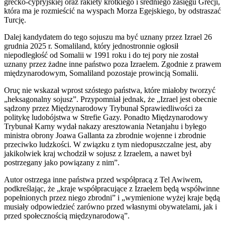
grecko-cypryjskiej oraz rakiety krótkiego i średniego zasięgu Grecji,
która ma je rozmieścić na wyspach Morza Egejskiego, by odstraszać
Turcję.
Dalej kandydatem do tego sojuszu ma być uznany przez Izrael 26
grudnia 2025 r. Somaliland, który jednostronnie ogłosił
niepodległość od Somalii w 1991 roku i do tej pory nie został
uznany przez żadne inne państwo poza Izraelem. Zgodnie z prawem
międzynarodowym, Somaliland pozostaje prowincją Somalii.
Oruç nie wskazał wprost szóstego państwa, które miałoby tworzyć
„heksagonalny sojusz”. Przypomniał jednak, że „Izrael jest obecnie
sądzony przez Międzynarodowy Trybunał Sprawiedliwości za
politykę ludobójstwa w Strefie Gazy. Ponadto Międzynarodowy
Trybunał Karny wydał nakazy aresztowania Netanjahu i byłego
ministra obrony Joawa Gallanta za zbrodnie wojenne i zbrodnie
przeciwko ludzkości. W związku z tym niedopuszczalne jest, aby
jakikolwiek kraj wchodził w sojusz z Izraelem, a nawet był
postrzegany jako powiązany z nim”.
Autor ostrzega inne państwa przed współpracą z Tel Awiwem,
podkreślając, że „kraje współpracujące z Izraelem będą współwinne
popełnionych przez niego zbrodni” i „wymienione wyżej kraje będą
musiały odpowiedzieć zarówno przed własnymi obywatelami, jak i
przed społecznością międzynarodową”.