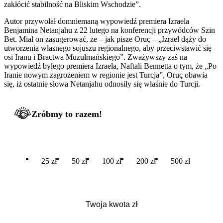
zakłócić stabilność na Bliskim Wschodzie”.
Autor przywołał domniemaną wypowiedź premiera Izraela
Benjamina Netanjahu z 22 lutego na konferencji przywódców Szin
Bet. Miał on zasugerować, że – jak pisze Oruç – „Izrael dąży do
utworzenia własnego sojuszu regionalnego, aby przeciwstawić się
osi Iranu i Bractwa Muzułmańskiego”. Zważywszy zaś na
wypowiedź byłego premiera Izraela, Naftali Bennetta o tym, że „Po
Iranie nowym zagrożeniem w regionie jest Turcja”, Oruç obawia
się, iż ostatnie słowa Netanjahu odnosiły się właśnie do Turcji.
Zróbmy to razem!
25 zł
50 zł
100 zł
200 zł
500 zł