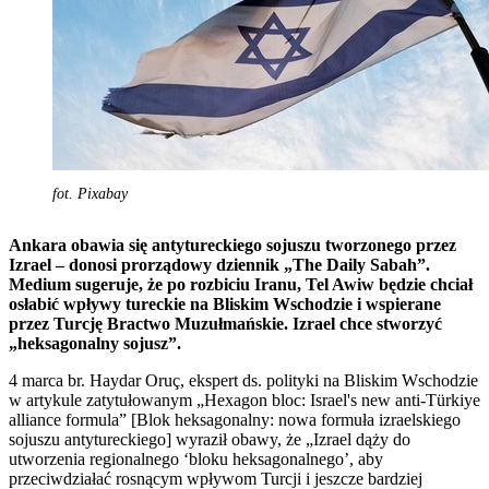
fot. Pixabay
Ankara obawia się antytureckiego sojuszu tworzonego przez
Izrael – donosi prorządowy dziennik „The Daily Sabah”.
Medium sugeruje, że po rozbiciu Iranu, Tel Awiw będzie chciał
osłabić wpływy tureckie na Bliskim Wschodzie i wspierane
przez Turcję Bractwo Muzułmańskie. Izrael chce stworzyć
„heksagonalny sojusz”.
4 marca br. Haydar Oruç, ekspert ds. polityki na Bliskim Wschodzie
w artykule zatytułowanym „Hexagon bloc: Israel's new anti-Türkiye
alliance formula” [Blok heksagonalny: nowa formuła izraelskiego
sojuszu antytureckiego] wyraził obawy, że „Izrael dąży do
utworzenia regionalnego ‘bloku heksagonalnego’, aby
przeciwdziałać rosnącym wpływom Turcji i jeszcze bardziej