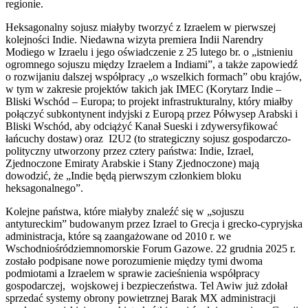
regionie.
Heksagonalny sojusz miałyby tworzyć z Izraelem w pierwszej
kolejności Indie. Niedawna wizyta premiera Indii Narendry
Modiego w Izraelu i jego oświadczenie z 25 lutego br. o „istnieniu
ogromnego sojuszu między Izraelem a Indiami”, a także zapowiedź
o rozwijaniu dalszej współpracy „o wszelkich formach” obu krajów,
w tym w zakresie projektów takich jak IMEC (Korytarz Indie –
Bliski Wschód – Europa; to projekt infrastrukturalny, który miałby
połączyć subkontynent indyjski z Europą przez Półwysep Arabski i
Bliski Wschód, aby odciążyć Kanał Sueski i zdywersyfikować
łańcuchy dostaw) oraz I2U2 (to strategiczny sojusz gospodarczo-
polityczny utworzony przez cztery państwa: Indie, Izrael,
Zjednoczone Emiraty Arabskie i Stany Zjednoczone) mają
dowodzić, że „Indie będą pierwszym członkiem bloku
heksagonalnego”.
Kolejne państwa, które miałyby znaleźć się w „sojuszu
antytureckim” budowanym przez Izrael to Grecja i grecko-cypryjska
administracja, które są zaangażowane od 2010 r. we
Wschodniośródziemnomorskie Forum Gazowe. 22 grudnia 2025 r.
zostało podpisane nowe porozumienie między tymi dwoma
podmiotami a Izraelem w sprawie zacieśnienia współpracy
gospodarczej, wojskowej i bezpieczeństwa. Tel Awiw już zdołał
sprzedać systemy obrony powietrznej Barak MX administracji