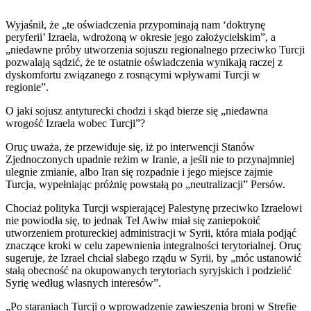
Wyjaśnił, że „te oświadczenia przypominają nam ‘doktrynę
peryferii’ Izraela, wdrożoną w okresie jego założycielskim”, a
„niedawne próby utworzenia sojuszu regionalnego przeciwko Turcji
pozwalają sądzić, że te ostatnie oświadczenia wynikają raczej z
dyskomfortu związanego z rosnącymi wpływami Turcji w
regionie”.
O jaki sojusz antyturecki chodzi i skąd bierze się „niedawna
wrogość Izraela wobec Turcji”?
Oruç uważa, że przewiduje się, iż po interwencji Stanów
Zjednoczonych upadnie reżim w Iranie, a jeśli nie to przynajmniej
ulegnie zmianie, albo Iran się rozpadnie i jego miejsce zajmie
Turcja, wypełniając próżnię powstałą po „neutralizacji” Persów.
Chociaż polityka Turcji wspierającej Palestynę przeciwko Izraelowi
nie powiodła się, to jednak Tel Awiw miał się zaniepokoić
utworzeniem protureckiej administracji w Syrii, która miała podjąć
znaczące kroki w celu zapewnienia integralności terytorialnej. Oruç
sugeruje, że Izrael chciał słabego rządu w Syrii, by „móc ustanowić
stałą obecność na okupowanych terytoriach syryjskich i podzielić
Syrię według własnych interesów”.
„Po staraniach Turcji o wprowadzenie zawieszenia broni w Strefie