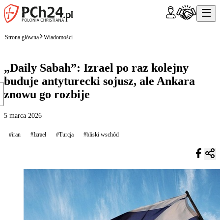
Strona główna
Wiadomości
„Daily Sabah”: Izrael po raz kolejny
buduje antyturecki sojusz, ale Ankara
znowu go rozbije
5 marca 2026
#iran
#Izrael
#Turcja
#bliski wschód