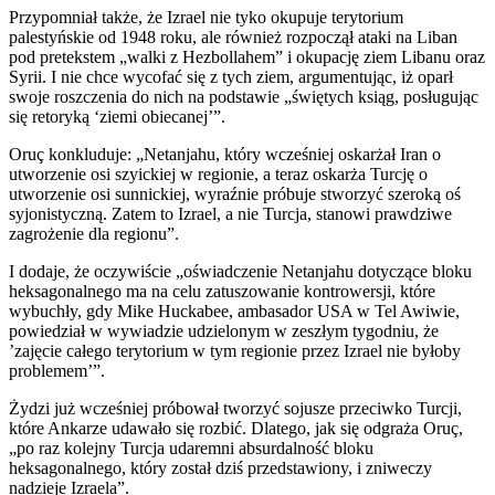
Przypomniał także, że Izrael nie tyko okupuje terytorium
palestyńskie od 1948 roku, ale również rozpoczął ataki na Liban
pod pretekstem „walki z Hezbollahem” i okupację ziem Libanu oraz
Syrii. I nie chce wycofać się z tych ziem, argumentując, iż oparł
swoje roszczenia do nich na podstawie „świętych ksiąg, posługując
się retoryką ‘ziemi obiecanej’”.
Oruç konkluduje: „Netanjahu, który wcześniej oskarżał Iran o
utworzenie osi szyickiej w regionie, a teraz oskarża Turcję o
utworzenie osi sunnickiej, wyraźnie próbuje stworzyć szeroką oś
syjonistyczną. Zatem to Izrael, a nie Turcja, stanowi prawdziwe
zagrożenie dla regionu”.
I dodaje, że oczywiście „oświadczenie Netanjahu dotyczące bloku
heksagonalnego ma na celu zatuszowanie kontrowersji, które
wybuchły, gdy Mike Huckabee, ambasador USA w Tel Awiwie,
powiedział w wywiadzie udzielonym w zeszłym tygodniu, że
’zajęcie całego terytorium w tym regionie przez Izrael nie byłoby
problemem’”.
Żydzi już wcześniej próbował tworzyć sojusze przeciwko Turcji,
które Ankarze udawało się rozbić. Dlatego, jak się odgraża Oruç,
„po raz kolejny Turcja udaremni absurdalność bloku
heksagonalnego, który został dziś przedstawiony, i zniweczy
nadzieje Izraela”.