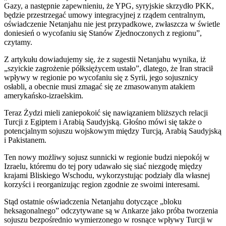
Gazy, a następnie zapewnieniu, że YPG, syryjskie skrzydło PKK,
będzie przestrzegać umowy integracyjnej z rządem centralnym,
oświadczenie Netanjahu nie jest przypadkowe, zwłaszcza w świetle
doniesień o wycofaniu się Stanów Zjednoczonych z regionu”,
czytamy.
Z artykułu dowiadujemy się, że z sugestii Netanjahu wynika, iż
„szyickie zagrożenie półksiężycem ustało”, dlatego, że Iran stracił
wpływy w regionie po wycofaniu się z Syrii, jego sojusznicy
osłabli, a obecnie musi zmagać się ze zmasowanym atakiem
amerykańsko-izraelskim.
Teraz Żydzi mieli zaniepokoić się nawiązaniem bliższych relacji
Turcji z Egiptem i Arabią Saudyjską. Głośno mówi się także o
potencjalnym sojuszu wojskowym między Turcją, Arabią Saudyjską
i Pakistanem.
Ten nowy możliwy sojusz sunnicki w regionie budzi niepokój w
Izraelu, któremu do tej pory udawało się siać niezgodę między
krajami Bliskiego Wschodu, wykorzystując podziały dla własnej
korzyści i reorganizując region zgodnie ze swoimi interesami.
Stąd ostatnie oświadczenia Netanjahu dotyczące „bloku
heksagonalnego” odczytywane są w Ankarze jako próba tworzenia
sojuszu bezpośrednio wymierzonego w rosnące wpływy Turcji w