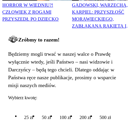
HORROR W WIEDNIU?!
GADOWSKI, WARZECHA,
CZŁOWIEK Z ROGAMI
KARPIEL: PRZYSZŁOŚĆ
PRZYSZEDŁ PO DZIECKO
MORAWIECKIEGO,
ZABŁĄKANA RAKIETA I
WIELKA PODMIANA
Zróbmy to razem!
Będziemy mogli trwać w naszej walce o Prawdę
wyłącznie wtedy, jeśli Państwo – nasi widzowie i
Darczyńcy – będą tego chcieli. Dlatego oddając w
Państwa ręce nasze publikacje, prosimy o wsparcie
misji naszych mediów.
Wybierz kwotę:
25 zł
50 zł
100 zł
200 zł
500 zł