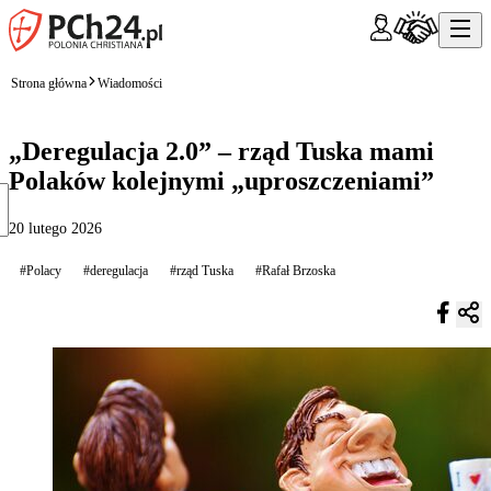
Strona główna
Wiadomości
„Deregulacja 2.0” – rząd Tuska mami
Polaków kolejnymi „uproszczeniami”
20 lutego 2026
#Polacy
#deregulacja
#rząd Tuska
#Rafał Brzoska