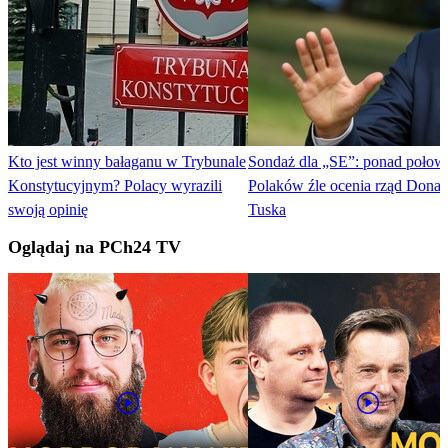
Kto jest winny bałaganu w Trybunale
Sondaż dla „SE”: ponad połow
Konstytucyjnym? Polacy wyrazili
Polaków źle ocenia rząd Donal
swoją opinię
Tuska
Oglądaj na PCh24 TV