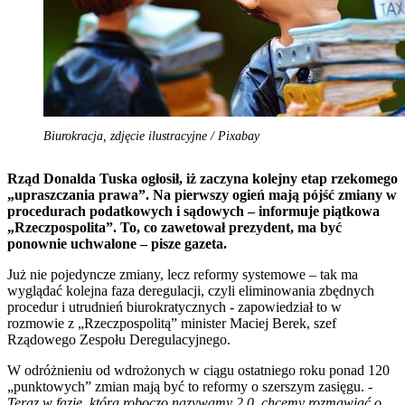
Biurokracja, zdjęcie ilustracyjne / Pixabay
Rząd Donalda Tuska ogłosił, iż zaczyna kolejny etap rzekomego
„upraszczania prawa”. Na pierwszy ogień mają pójść zmiany w
procedurach podatkowych i sądowych – informuje piątkowa
„Rzeczpospolita”. To, co zawetował prezydent, ma być
ponownie uchwalone – pisze gazeta.
Już nie pojedyncze zmiany, lecz reformy systemowe – tak ma
wyglądać kolejna faza deregulacji, czyli eliminowania zbędnych
procedur i utrudnień biurokratycznych - zapowiedział to w
rozmowie z „Rzeczpospolitą” minister Maciej Berek, szef
Rządowego Zespołu Deregulacyjnego.
W odróżnieniu od wdrożonych w ciągu ostatniego roku ponad 120
„punktowych” zmian mają być to reformy o szerszym zasięgu. -
Teraz w fazie, którą roboczo nazywamy 2.0, chcemy rozmawiać o