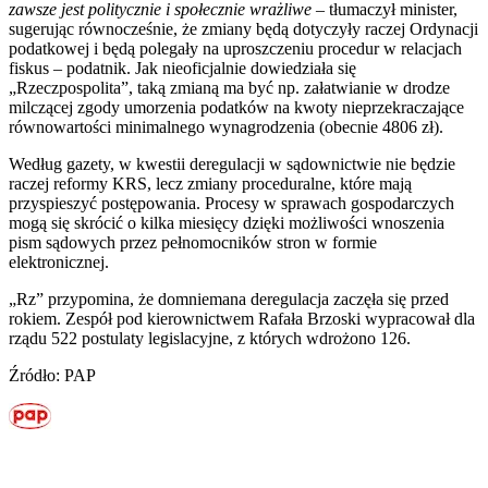
zawsze jest politycznie i społecznie wrażliwe
– tłumaczył minister,
sugerując równocześnie, że zmiany będą dotyczyły raczej Ordynacji
podatkowej i będą polegały na uproszczeniu procedur w relacjach
fiskus – podatnik. Jak nieoficjalnie dowiedziała się
„Rzeczpospolita”, taką zmianą ma być np. załatwianie w drodze
milczącej zgody umorzenia podatków na kwoty nieprzekraczające
równowartości minimalnego wynagrodzenia (obecnie 4806 zł).
Według gazety, w kwestii deregulacji w sądownictwie nie będzie
raczej reformy KRS, lecz zmiany proceduralne, które mają
przyspieszyć postępowania. Procesy w sprawach gospodarczych
mogą się skrócić o kilka miesięcy dzięki możliwości wnoszenia
pism sądowych przez pełnomocników stron w formie
elektronicznej.
„Rz” przypomina, że domniemana deregulacja zaczęła się przed
rokiem. Zespół pod kierownictwem Rafała Brzoski wypracował dla
rządu 522 postulaty legislacyjne, z których wdrożono 126.
Źródło: PAP