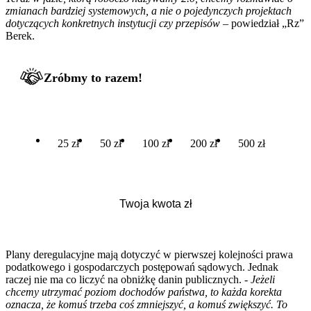
zmianach bardziej systemowych, a nie o pojedynczych projektach
dotyczących konkretnych instytucji czy przepisów
– powiedział „Rz”
Berek.
Zróbmy to razem!
25 zł
50 zł
100 zł
200 zł
500 zł
Plany deregulacyjne mają dotyczyć w pierwszej kolejności prawa
podatkowego i gospodarczych postępowań sądowych. Jednak
raczej nie ma co liczyć na obniżkę danin publicznych. -
Jeżeli
chcemy utrzymać poziom dochodów państwa, to każda korekta
oznacza, że komuś trzeba coś zmniejszyć, a komuś zwiększyć. To