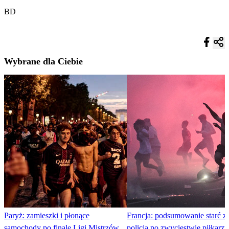
BD
Wybrane dla Ciebie
Paryż: zamieszki i płonące
Francja: podsumowanie starć z
samochody po finale Ligi Mistrzów.
policją po zwycięstwie piłkarz