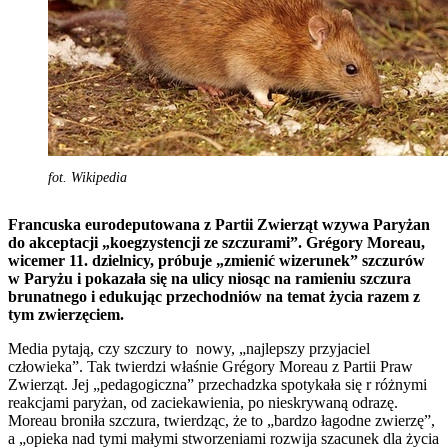
fot. Wikipedia
Francuska eurodeputowana z Partii Zwierząt wzywa Paryżan
do akceptacji „koegzystencji ze szczurami”. Grégory Moreau,
wicemer 11. dzielnicy, próbuje „zmienić wizerunek” szczurów
w Paryżu i pokazała się na ulicy niosąc na ramieniu szczura
brunatnego i edukując przechodniów na temat życia razem z
tym zwierzęciem.
Media pytają, czy szczury to nowy, „najlepszy przyjaciel
człowieka”. Tak twierdzi właśnie Grégory Moreau z Partii Praw
Zwierząt. Jej „pedagogiczna” przechadzka spotykała się r różnymi
reakcjami paryżan, od zaciekawienia, po nieskrywaną odrazę.
Moreau broniła szczura, twierdząc, że to „bardzo łagodne zwierzę”,
a „opieka nad tymi małymi stworzeniami rozwija szacunek dla życia