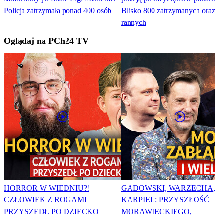
Policja zatrzymała ponad 400 osób
Blisko 800 zatrzymanych oraz 
rannych
Oglądaj na PCh24 TV
HORROR W WIEDNIU?!
GADOWSKI, WARZECHA,
CZŁOWIEK Z ROGAMI
KARPIEL: PRZYSZŁOŚĆ
PRZYSZEDŁ PO DZIECKO
MORAWIECKIEGO,