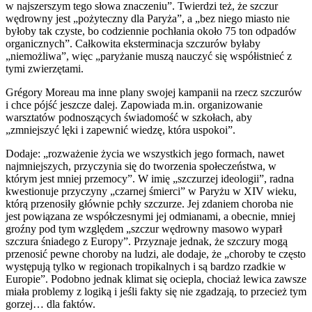
w najszerszym tego słowa znaczeniu”. Twierdzi też, że szczur
wędrowny jest „pożyteczny dla Paryża”, a „bez niego miasto nie
byłoby tak czyste, bo codziennie pochłania około 75 ton odpadów
organicznych”. Całkowita eksterminacja szczurów byłaby
„niemożliwa”, więc „paryżanie muszą nauczyć się współistnieć z
tymi zwierzętami.
Grégory Moreau ma inne plany swojej kampanii na rzecz szczurów
i chce pójść jeszcze dalej. Zapowiada m.in. organizowanie
warsztatów podnoszących świadomość w szkołach, aby
„zmniejszyć lęki i zapewnić wiedzę, która uspokoi”.
Dodaje: „rozważenie życia we wszystkich jego formach, nawet
najmniejszych, przyczynia się do tworzenia społeczeństwa, w
którym jest mniej przemocy”. W imię „szczurzej ideologii”, radna
kwestionuje przyczyny „czarnej śmierci” w Paryżu w XIV wieku,
którą przenosiły głównie pchły szczurze. Jej zdaniem ​​choroba nie
jest powiązana ze współczesnymi jej odmianami, a obecnie, mniej
groźny pod tym względem „szczur wędrowny masowo wyparł
szczura śniadego z Europy”. Przyznaje jednak, że szczury mogą
przenosić pewne choroby na ludzi, ale dodaje, że „choroby te często
występują tylko w regionach tropikalnych i są bardzo rzadkie w
Europie”. Podobno jednak klimat się ociepla, chociaż lewica zawsze
miała problemy z logiką i jeśli fakty się nie zgadzają, to przecież tym
gorzej… dla faktów.