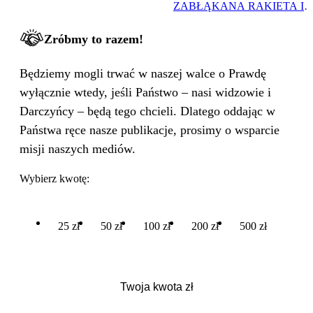
ZABŁĄKANA RAKIETA I
WIELKA PODMIANA
Zróbmy to razem!
Będziemy mogli trwać w naszej walce o Prawdę
wyłącznie wtedy, jeśli Państwo – nasi widzowie i
Darczyńcy – będą tego chcieli. Dlatego oddając w
Państwa ręce nasze publikacje, prosimy o wsparcie
misji naszych mediów.
Wybierz kwotę:
25 zł
50 zł
100 zł
200 zł
500 zł