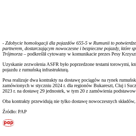
-
Zdobycie homologacji dla pojazdów 655-5 w Rumunii to potwierdzeni
partnerem, dostarczającym nowoczesne i bezpieczne pojazdy, które 
Trójmorza
– podkreślił cytowany w komunikacie prezes Pesy Krzyszt
Uzyskanie zezwolenia ASFR było poprzedzone testami torowymi, któr
pojazdu z rumuńską infrastrukturą.
Pesa realizuje dwa kontrakty na dostawę pociągów na rynek rumuńsk
zamówionych w styczniu 2024 r. dla regionów Bukareszt, Cluj i Suc
2023 r. na dostawę 29 jednostek, w tym 20 z zamówienia podstawoweg
Oba kontrakty przewidują nie tylko dostawę nowoczesnych składów, a
Źródło: PAP