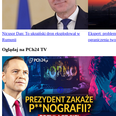
Nicusor Dan: To ukraiński dron eksplodował w
Ekspert: proble
Rumunii
ograniczenia tw
Oglądaj na PCh24 TV