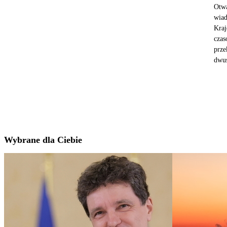
Otwa
wiad
Kraj
czas
prze
dwus
Wybrane dla Ciebie