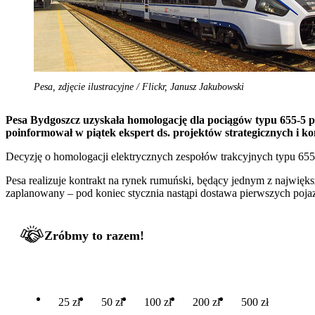
Pesa, zdjęcie ilustracyjne / Flickr, Janusz Jakubowski
Pesa Bydgoszcz uzyskała homologację dla pociągów typu 655-5 p
poinformował w piątek ekspert ds. projektów strategicznych i k
Decyzję o homologacji elektrycznych zespołów trakcyjnych typu 655
Pesa realizuje kontrakt na rynek rumuński, będący jednym z najwięk
zaplanowany – pod koniec stycznia nastąpi dostawa pierwszych poja
Zróbmy to razem!
25 zł
50 zł
100 zł
200 zł
500 zł