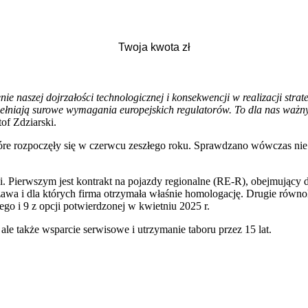
e naszej dojrzałości technologicznej i konsekwencji w realizacji stra
spełniają surowe wymagania europejskich regulatorów. To dla nas waż
of Zdziarski.
e rozpoczęły się w czerwcu zeszłego roku. Sprawdzano wówczas nie t
i. Pierwszym jest kontrakt na pojazdy regionalne (RE-R), obejmujący 
zawa i dla których firma otrzymała właśnie homologację. Drugie równ
o i 9 z opcji potwierdzonej w kwietniu 2025 r.
le także wsparcie serwisowe i utrzymanie taboru przez 15 lat.