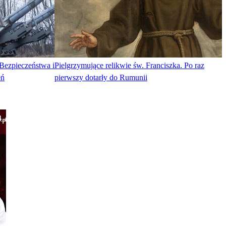
Bezpieczeństwa i
Pielgrzymujące relikwie św. Franciszka. Po raz
eń
pierwszy dotarły do Rumunii