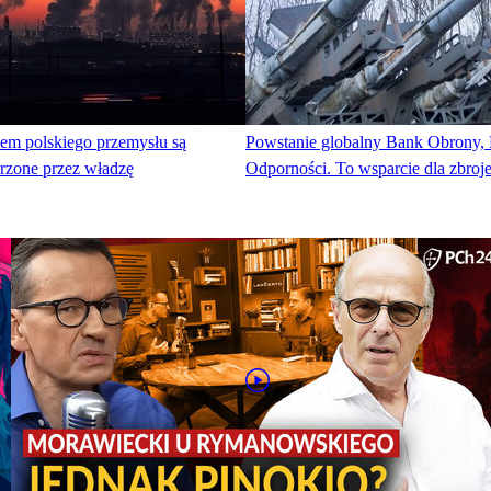
mem polskiego przemysłu są
Powstanie globalny Bank Obrony, 
orzone przez władzę
Odporności. To wsparcie dla zbroj