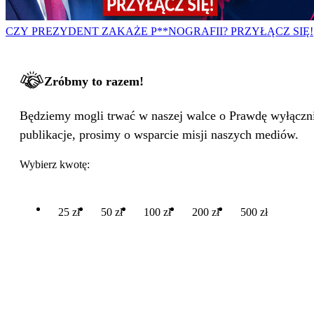
CZY PREZYDENT ZAKAŻE P**NOGRAFII? PRZYŁĄCZ SIĘ!
Zróbmy to razem!
Będziemy mogli trwać w naszej walce o Prawdę wyłącznie
publikacje, prosimy o wsparcie misji naszych mediów.
Wybierz kwotę:
25 zł
50 zł
100 zł
200 zł
500 zł