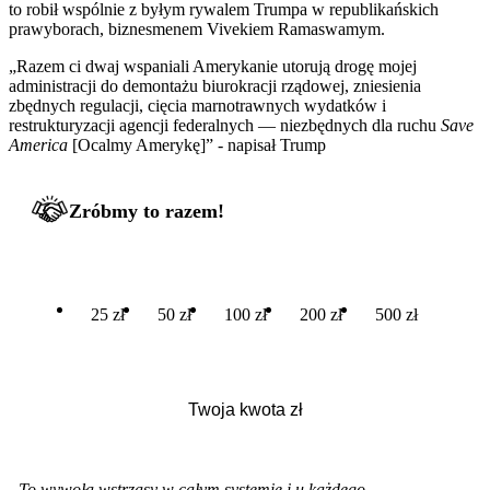
to robił wspólnie z byłym rywalem Trumpa w republikańskich
prawyborach, biznesmenem Vivekiem Ramaswamym.
„Razem ci dwaj wspaniali Amerykanie utorują drogę mojej
administracji do demontażu biurokracji rządowej, zniesienia
zbędnych regulacji, cięcia marnotrawnych wydatków i
restrukturyzacji agencji federalnych — niezbędnych dla ruchu
Save
America
[Ocalmy Amerykę]” - napisał Trump
Zróbmy to razem!
25 zł
50 zł
100 zł
200 zł
500 zł
-
To wywoła wstrząsy w całym systemie i u każdego