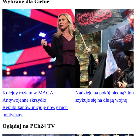
Wybrane dla Ciebie
Kolejny rozłam w MAGA.
Nadzieje na pokój bledną? Iran
Antywojenne skrzydło
szykuje się na długą wojnę
Republikanów inicjuje nowy ruch
polityczny
Oglądaj na PCh24 TV