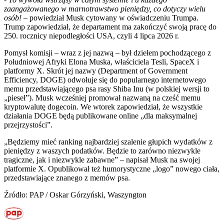
zaangażowanego w marnotrawstwo pieniędzy, co dotyczy wielu
osób!
– powiedział Musk cytowany w oświadczeniu Trumpa.
Trump zapowiedział, że departament ma zakończyć swoją pracę do
250. rocznicy niepodległości USA, czyli 4 lipca 2026 r.
Pomysł komisji – wraz z jej nazwą – był dziełem pochodzącego z
Południowej Afryki Elona Muska, właściciela Tesli, SpaceX i
platformy X. Skrót jej nazwy (Department of Government
Efficiency, DOGE) odwołuje się do popularnego internetowego
memu przedstawiającego psa rasy Shiba Inu (w polskiej wersji to
„pieseł”). Musk wcześniej promował nazwaną na cześć memu
kryptowalutę dogecoin. We wtorek zapowiedział, że wszystkie
działania DOGE będą publikowane online „dla maksymalnej
przejrzystości”.
„Będziemy mieć ranking najbardziej szalenie głupich wydatków z
pieniędzy z waszych podatków. Będzie to zarówno niezwykle
tragiczne, jak i niezwykle zabawne” – napisał Musk na swojej
platformie X. Opublikował też humorystyczne „logo” nowego ciała,
przedstawiające znanego z memów psa.
Źródło: PAP / Oskar Górzyński, Waszyngton