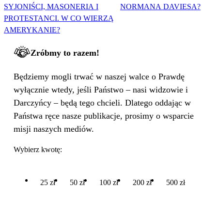
SYJONIŚCI, MASONERIA I
NORMANA DAVIESA?
PROTESTANCI. W CO WIERZĄ
AMERYKANIE?
Zróbmy to razem!
Będziemy mogli trwać w naszej walce o Prawdę
wyłącznie wtedy, jeśli Państwo – nasi widzowie i
Darczyńcy – będą tego chcieli. Dlatego oddając w
Państwa ręce nasze publikacje, prosimy o wsparcie
misji naszych mediów.
Wybierz kwotę:
25 zł
50 zł
100 zł
200 zł
500 zł