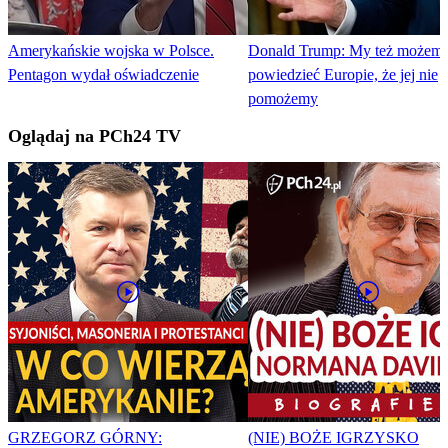
Amerykańskie wojska w Polsce.
Donald Trump: My też możem
Pentagon wydał oświadczenie
powiedzieć Europie, że jej nie
pomożemy
Oglądaj na PCh24 TV
GRZEGORZ GÓRNY:
(NIE) BOŻE IGRZYSKO