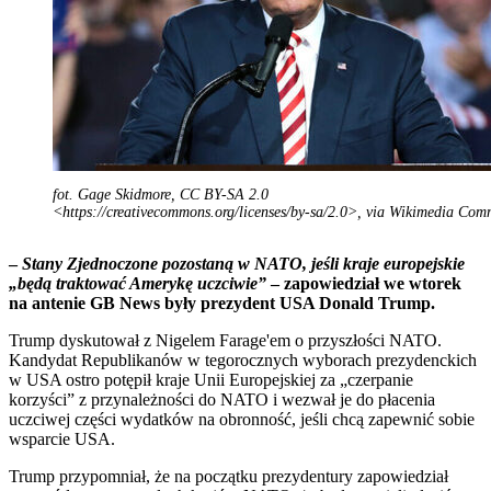
fot. Gage Skidmore, CC BY-SA 2.0
<https://creativecommons.org/licenses/by-sa/2.0>, via Wikimedia Co
–
Stany Zjednoczone pozostaną w NATO, jeśli kraje europejskie
„będą traktować Amerykę uczciwie”
– zapowiedział we wtorek
na antenie GB News były prezydent USA Donald Trump.
Trump dyskutował z Nigelem Farage'em o przyszłości NATO.
Kandydat Republikanów w tegorocznych wyborach prezydenckich
w USA ostro potępił kraje Unii Europejskiej za „czerpanie
korzyści” z przynależności do NATO i wezwał je do płacenia
uczciwej części wydatków na obronność, jeśli chcą zapewnić sobie
wsparcie USA.
Trump przypomniał, że na początku prezydentury zapowiedział