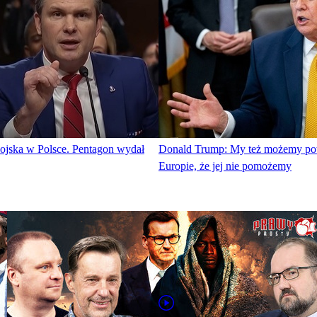
jska w Polsce. Pentagon wydał
Donald Trump: My też możemy po
Europie, że jej nie pomożemy