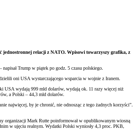
 jednostronnej relacji z NATO. Wpisowi towarzyszy grafika, z
 – napisał Trump w piątek po godz. 5 czasu polskiego.
dzielili oni USA wystarczającego wsparcia w wojnie z Iranem.
ki USA wydają 999 mld dolarów, wydają ok. 11 razy więcej niż
ów, a Polski – 44,3 mld dolarów.
e najwięcej, by je chronić, nie odnosząc z tego żadnych korzyści”.
lny organizacji Mark Rutte poinformował w opublikowanym wiosną
dnim w ujęciu realnym. Wydatki Polski wyniosły 4,3 proc. PKB,