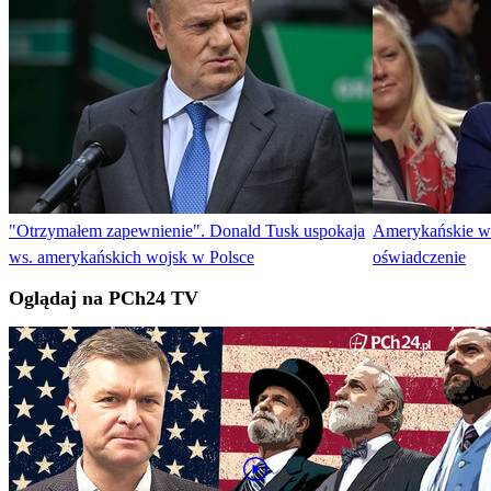
"Otrzymałem zapewnienie". Donald Tusk uspokaja
Amerykańskie wo
ws. amerykańskich wojsk w Polsce
oświadczenie
Oglądaj na PCh24 TV