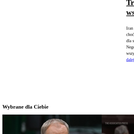
Tr
ws
Iran
choć
dla 
Nego
wszy
dale
Wybrane dla Ciebie