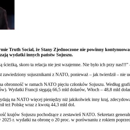
mie Truth Social, że Stany Zjednoczone nie powinny kontynuować
zają wydatki innych państw Sojuszu.
ścieżką, skoro ta relacja nie jest wzajemne. Nie było ich przy nas!!!”
st zawiedziony sojusznikami z NATO, ponieważ – jak twierdził – nie u
i na obronność w ramach NATO pięciu członków Sojuszu. Według grafi
ów). Wydatki Francji sięgają 66,5 mld dolarów, Włoch – 48,8 mld dolar
ają na NATO więcej pieniędzy niż jakikolwiek inny kraj, zdecydowani
 też Polskę wraz z kwotą 44,3 mld dol.
nność krajów Sojuszu pochodzące z zestawień NATO. Sekretarz genera
 2025 r. wydatki na obronę o 20 proc. w porównaniu z rokiem poprze