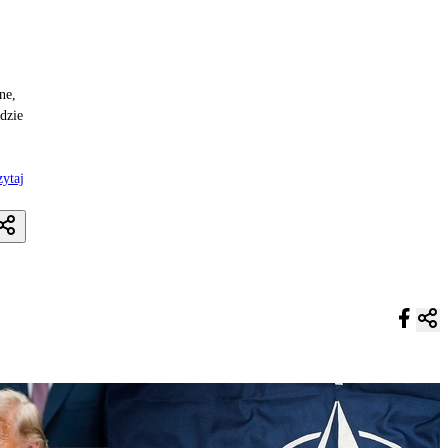
ne,
dzie
ytaj