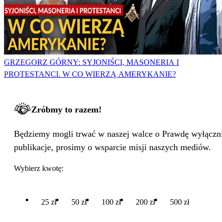
GRZEGORZ GÓRNY: SYJONIŚCI, MASONERIA I
PROTESTANCI. W CO WIERZĄ AMERYKANIE?
Zróbmy to razem!
Będziemy mogli trwać w naszej walce o Prawdę wyłącznie
publikacje, prosimy o wsparcie misji naszych mediów.
Wybierz kwotę:
25 zł
50 zł
100 zł
200 zł
500 zł