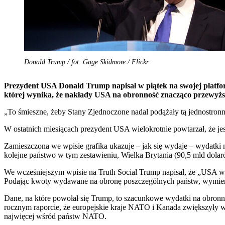
Donald Trump / fot. Gage Skidmore / Flickr
Prezydent USA Donald Trump napisał w piątek na swojej platfor
której wynika, że nakłady USA na obronność znacząco przewyżs
„To śmieszne, żeby Stany Zjednoczone nadal podążały tą jednostronną 
W ostatnich miesiącach prezydent USA wielokrotnie powtarzał, że je
Zamieszczona we wpisie grafika ukazuje – jak się wydaje – wydatk
kolejne państwo w tym zestawieniu, Wielka Brytania (90,5 mld dolar
We wcześniejszym wpisie na Truth Social Trump napisał, że „USA wyd
Podając kwoty wydawane na obronę poszczególnych państw, wymienił
Dane, na które powołał się Trump, to szacunkowe wydatki na obro
rocznym raporcie, że europejskie kraje NATO i Kanada zwiększyły w
najwięcej wśród państw NATO.