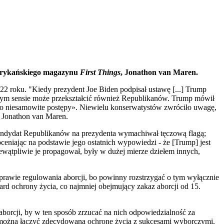
merykańskiego magazynu
First Things
, Jonathon van Maren.
 roku. "Kiedy prezydent Joe Biden podpisał ustawę [...] Trump
 pewnym sensie może przekształcić również Republikanów. Trump mówił
nio niesamowite postępy». Niewielu konserwatystów zwróciło uwagę,
ł Jonathon van Maren.
kandydat Republikanów na prezydenta wymachiwał tęczową flagą;
oceniając na podstawie jego ostatnich wypowiedzi - że [Trump] jest
ewątpliwie je propagował, były w dużej mierze dziełem innych,
sprawie regulowania aborcji, bo powinny rozstrzygać o tym wyłącznie
dard ochrony życia, co najmniej obejmujący zakaz aborcji od 15.
orcji, by w ten sposób zrzucać na nich odpowiedzialność za
można łączyć zdecydowaną ochronę życia z sukcesami wyborczymi.