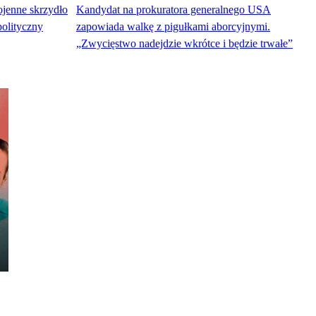
enne skrzydło
Kandydat na prokuratora generalnego USA
olityczny
zapowiada walkę z pigułkami aborcyjnymi.
„Zwycięstwo nadejdzie wkrótce i będzie trwałe”