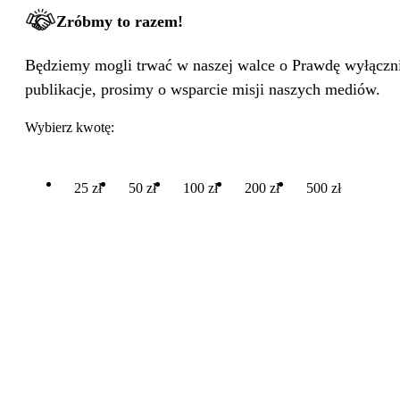
Zróbmy to razem!
Będziemy mogli trwać w naszej walce o Prawdę wyłącznie
publikacje, prosimy o wsparcie misji naszych mediów.
Wybierz kwotę:
25 zł
50 zł
100 zł
200 zł
500 zł