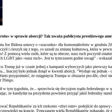
rotu» w sprawie aborcji? Tak uważa publicysta prestiżowego a
ta Joe Bidena ustawy o «szacunku» dla homomałżeństw w grudniu 2022
ańczyli i cieszyli się z tego, co uznali za zmianę kulturową, która w
! Z pomocą wielu osób, które są tu obecne, nasz ruch poczynił ostat
ruch LGBT jako «nasz ruch». Jest to tymczasem godne uwagi" - wskaza
ońcu Trump już w czasie jednej z kampanii wyborczych jako pierwszy 
u... Inaczej było jednak dotąd w kwestii aborcji. "Wydaje się jednak - 
arto przypomnieć, że osiągnięcia Trumpa w obszarze pro-life, choć ni
t Things
.
ł w tym tygodniu, że... sprzeciwia się decyzjom rządu federalnego w 
ując, że kandydat na prezydenta powinien przyjąć jakiś federalny stan
ać Republikanów za ich rzekomo «zbyt ostre» podejście do sprawy ab
 wypowiedzi na koncie. Tymczasem wielu Republikanów pokazało, że 