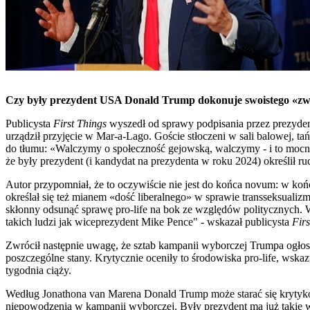
Czy były prezydent USA Donald Trump dokonuje swoistego «zw
Publicysta
First Things
wyszedł od sprawy podpisania przez prezyden
urządził przyjęcie w Mar-a-Lago. Goście stłoczeni w sali balowej, t
do tłumu: «Walczymy o społeczność gejowską, walczymy - i to mocno
że były prezydent (i kandydat na prezydenta w roku 2024) określił 
Autor przypomniał, że to oczywiście nie jest do końca novum: w k
określał się też mianem «dość liberalnego» w sprawie transseksualizm
skłonny odsunąć sprawę pro-life na bok ze względów politycznych. W
takich ludzi jak wiceprezydent Mike Pence" - wskazał publicysta
Firs
Zwrócił następnie uwagę, że sztab kampanii wyborczej Trumpa ogłosi
poszczególne stany. Krytycznie oceniły to środowiska pro-life, wskaz
tygodnia ciąży.
Według Jonathona van Marena Donald Trump może starać się krytykow
niepowodzenia w kampanii wyborczej. Były prezydent ma już takie