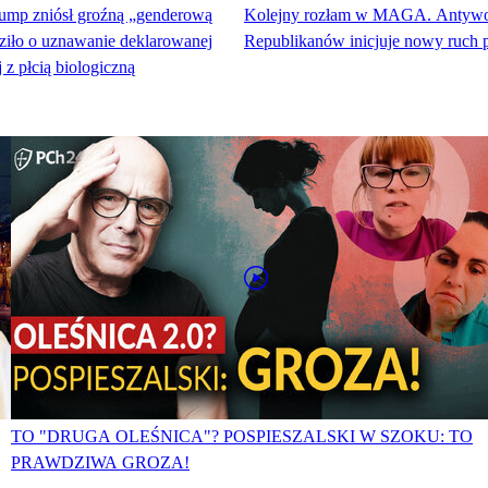
ump zniósł groźną „genderową
Kolejny rozłam w MAGA. Antywoj
ziło o uznawanie deklarowanej
Republikanów inicjuje nowy ruch p
 z płcią biologiczną
TO "DRUGA OLEŚNICA"? POSPIESZALSKI W SZOKU: TO
PRAWDZIWA GROZA!