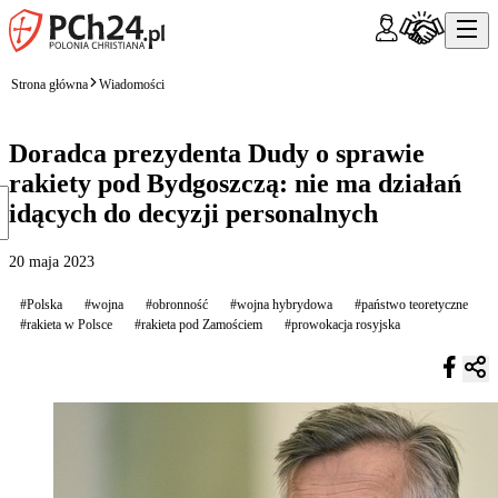
Strona główna
Wiadomości
Doradca prezydenta Dudy o sprawie
rakiety pod Bydgoszczą: nie ma działań
idących do decyzji personalnych
20 maja 2023
#Polska
#wojna
#obronność
#wojna hybrydowa
#państwo teoretyczne
#rakieta w Polsce
#rakieta pod Zamościem
#prowokacja rosyjska