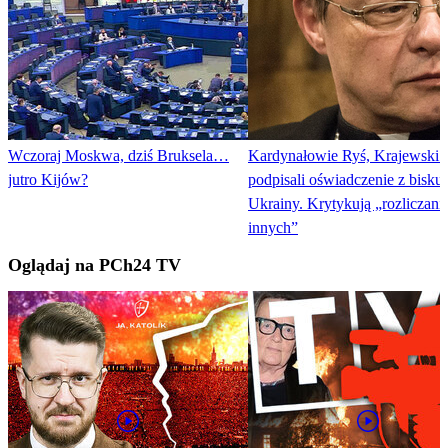
Wczoraj Moskwa, dziś Bruksela…
Kardynałowie Ryś, Krajewski 
jutro Kijów?
podpisali oświadczenie z bisku
Ukrainy. Krytykują „rozliczani
innych”
Oglądaj na PCh24 TV