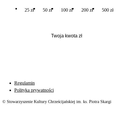
25 zł
50 zł
100 zł
200 zł
500 zł
Regulamin
Polityka prywatności
© Stowarzyszenie Kultury Chrześcijańskiej im. ks. Piotra Skargi