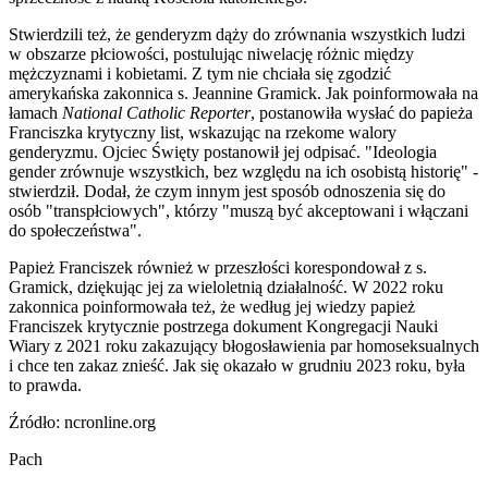
Stwierdzili też, że genderyzm dąży do zrównania wszystkich ludzi
w obszarze płciowości, postulując niwelację różnic między
mężczyznami i kobietami. Z tym nie chciała się zgodzić
amerykańska zakonnica s. Jeannine Gramick. Jak poinformowała na
łamach
National Catholic Reporter
, postanowiła wysłać do papieża
Franciszka krytyczny list, wskazując na rzekome walory
genderyzmu. Ojciec Święty postanowił jej odpisać. "Ideologia
gender zrównuje wszystkich, bez względu na ich osobistą historię" -
stwierdził. Dodał, że czym innym jest sposób odnoszenia się do
osób "transpłciowych", którzy "muszą być akceptowani i włączani
do społeczeństwa".
Papież Franciszek również w przeszłości korespondował z s.
Gramick, dziękując jej za wieloletnią działalność. W 2022 roku
zakonnica poinformowała też, że według jej wiedzy papież
Franciszek krytycznie postrzega dokument Kongregacji Nauki
Wiary z 2021 roku zakazujący błogosławienia par homoseksualnych
i chce ten zakaz znieść. Jak się okazało w grudniu 2023 roku, była
to prawda.
Źródło: ncronline.org
Pach