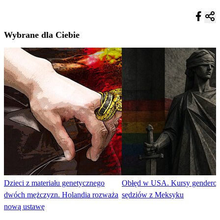
Wybrane dla Ciebie
Dzieci z materiału genetycznego
Obłęd w USA. Kursy genderow
dwóch mężczyzn. Holandia rozważa
sędziów z Meksyku
nową ustawę