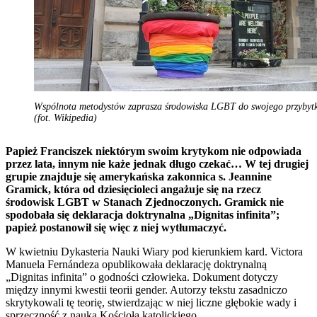
Wspólnota metodystów zaprasza środowiska LGBT do swojego przybyt
(fot. Wikipedia)
Papież Franciszek niektórym swoim krytykom nie odpowiada
przez lata, innym nie każe jednak długo czekać… W tej drugiej
grupie znajduje się amerykańska zakonnica s. Jeannine
Gramick, która od dziesięcioleci angażuje się na rzecz
środowisk LGBT w Stanach Zjednoczonych. Gramick nie
spodobała się deklaracja doktrynalna „Dignitas infinita”;
papież postanowił się więc z niej wytłumaczyć.
W kwietniu Dykasteria Nauki Wiary pod kierunkiem kard. Victora
Manuela Fernándeza opublikowała deklarację doktrynalną
„Dignitas infinita” o godności człowieka. Dokument dotyczy
między innymi kwestii teorii gender. Autorzy tekstu zasadniczo
skrytykowali tę teorię, stwierdzając w niej liczne głębokie wady i
sprzeczność z nauką Kościoła katolickiego.