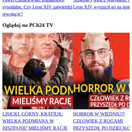
synodalne. Czy Leon XIV zatwierdzi
Leon XIV wyrzucił go na śmie
rewolucję?
Oglądaj na PCh24 TV
LISICKI, GÓRNY, KRATIUK:
HORROR W WIEDNIU?!
WIELKA PODMIANA W
CZŁOWIEK Z ROGAMI
HISZPANII? MIELIŚMY RACJĘ
PRZYSZEDŁ PO DZIECKO