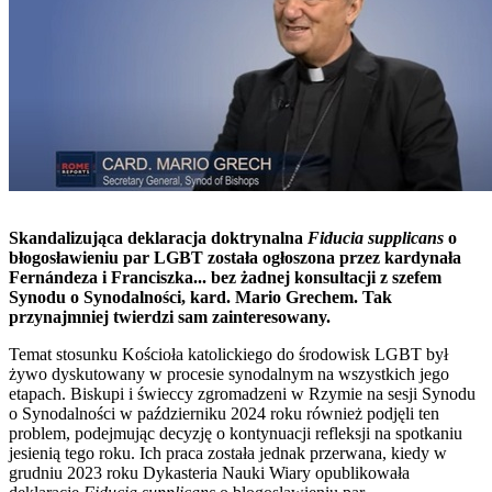
Skandalizująca deklaracja doktrynalna
Fiducia supplicans
o
błogosławieniu par LGBT została ogłoszona przez kardynała
Fernándeza i Franciszka... bez żadnej konsultacji z szefem
Synodu o Synodalności, kard. Mario Grechem. Tak
przynajmniej twierdzi sam zainteresowany.
Temat stosunku Kościoła katolickiego do środowisk LGBT był
żywo dyskutowany w procesie synodalnym na wszystkich jego
etapach. Biskupi i świeccy zgromadzeni w Rzymie na sesji Synodu
o Synodalności w październiku 2024 roku również podjęli ten
problem, podejmując decyzję o kontynuacji refleksji na spotkaniu
jesienią tego roku. Ich praca została jednak przerwana, kiedy w
grudniu 2023 roku Dykasteria Nauki Wiary opublikowała