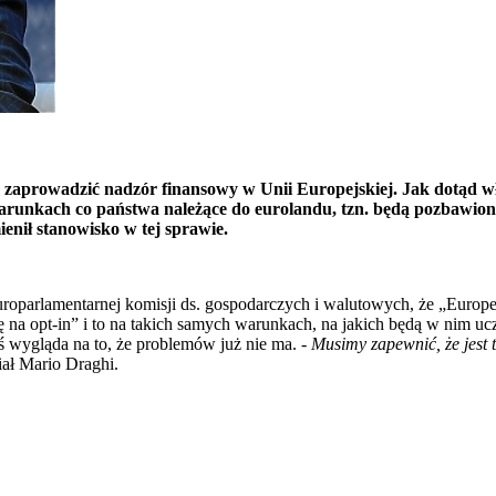
 zaprowadzi
ć
nadz
ó
r finansowy w Unii Europejskiej. Jak dot
ą
d w
arunkach co pa
ń
stwa nale
żą
ce do eurolandu, tzn. b
ę
d
ą
pozbawion
ieni
ł
stanowisko w tej sprawie.
oparlamentarnej komisji ds. gospodarczych i walutowych, że „Europej
ię na opt-in” i to na takich samych warunkach, na jakich będą w nim u
ziś wygląda na to, że problemów już nie ma.
- Musimy zapewnić, że jest 
ał Mario Draghi.