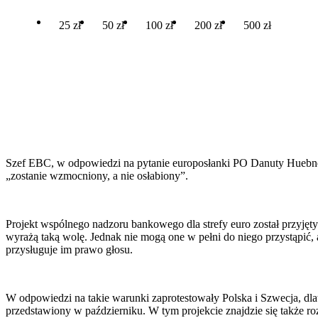
25 zł
50 zł
100 zł
200 zł
500 zł
Szef EBC, w odpowiedzi na pytanie europosłanki PO Danuty Huebner
„zostanie wzmocniony, a nie osłabiony”.
Projekt wspólnego nadzoru bankowego dla strefy euro został przyjęty
wyrażą taką wolę. Jednak nie mogą one w pełni do niego przystąpić,
przysługuje im prawo głosu.
W odpowiedzi na takie warunki zaprotestowały Polska i Szwecja, dla
przedstawiony w październiku. W tym projekcie znajdzie się także 