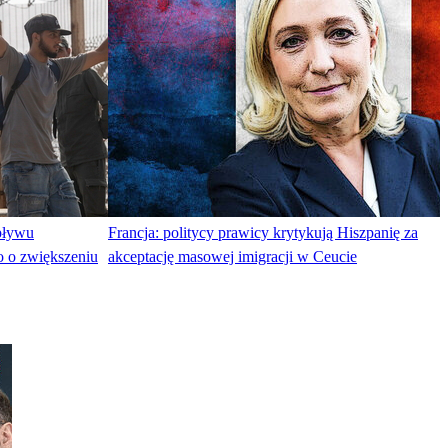
apływu
Francja: politycy prawicy krytykują Hiszpanię za
 o zwiększeniu
akceptację masowej imigracji w Ceucie