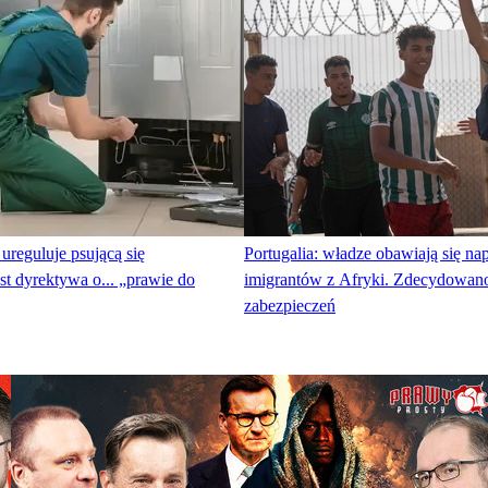
ureguluje psującą się
Portugalia: władze obawiają się n
st dyrektywa o... „prawie do
imigrantów z Afryki. Zdecydowano
zabezpieczeń