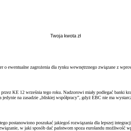
 o ewentualne zagrożenia dla rynku wewnętrznego związane z wprowad
 przez KE 12 września tego roku. Nadzorowi miały podlegać banki kraj
 a jedynie na zasadzie „bliskiej współpracy”, gdyż EBC nie ma wystar
tego postanowiono poszukać jakiegoś rozwiązania dla lepszej integra
rozwiązanie, w jaki sposób dać państwom spoza eurolandu możliwość w