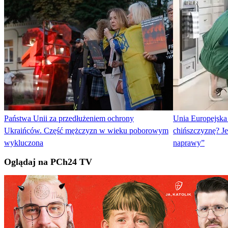
Państwa Unii za przedłużeniem ochrony
Unia Europejska 
Ukraińców. Część mężczyzn w wieku poborowym
chińszczyznę? Je
wykluczona
naprawy”
Oglądaj na PCh24 TV