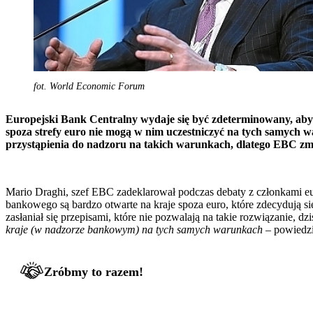
fot. World Economic Forum
Europejski Bank Centralny wydaje si
ę
by
ć
zdeterminowany, aby
spoza strefy euro nie mog
ą
w nim uczestniczy
ć
na tych samych w
przyst
ą
pienia do nadzoru na takich warunkach, dlatego EBC zm
Mario Draghi, szef EBC zadeklarował podczas debaty z członkami eur
bankowego są bardzo otwarte na kraje spoza euro, które zdecydują s
zasłaniał się przepisami, które nie pozwalają na takie rozwiązanie, d
kraje (w nadzorze bankowym) na tych samych warunkach –
powiedzi
Zróbmy to razem!