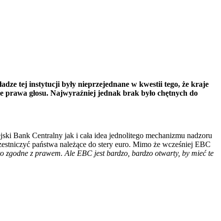
ł
adze tej instytucji by
ł
y nieprzejednane w kwestii tego,
ż
e kraje
e prawa g
ł
osu. Najwyra
ź
niej jednak brak by
ł
o ch
ę
tnych do
ski Bank Centralny jak i cała idea jednolitego mechanizmu nadzoru
czestniczyć państwa należące do stery euro. Mimo że wcześniej EBC
to zgodne z prawem. Ale EBC jest bardzo, bardzo otwarty, by mieć te