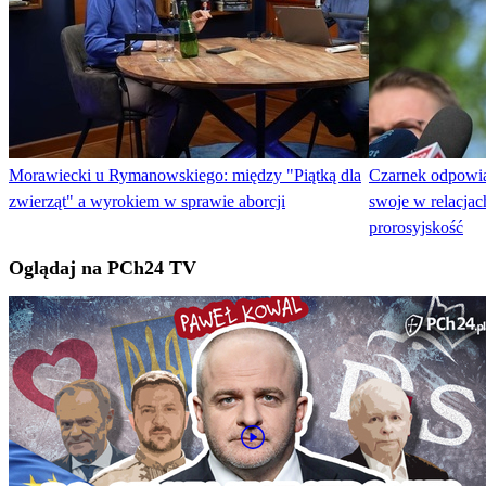
Morawiecki u Rymanowskiego: między "Piątką dla
Czarnek odpowia
zwierząt" a wyrokiem w sprawie aborcji
swoje w relacjac
prorosyjskość
Oglądaj na PCh24 TV