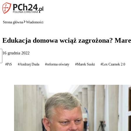
Strona główna
Wiadomości
Edukacja domowa wciąż zagrożona? Marek 
16 grudnia 2022
#PiS
#Andrzej Duda
#reforma oświaty
#Marek Suski
#Lex Czarnek 2.0