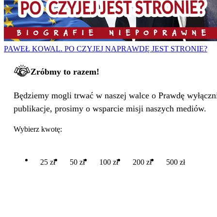
PAWEŁ KOWAL. PO CZYJEJ NAPRAWDĘ JEST STRONIE?
Zróbmy to razem!
Będziemy mogli trwać w naszej walce o Prawdę wyłącznie
publikacje, prosimy o wsparcie misji naszych mediów.
Wybierz kwotę:
25 zł
50 zł
100 zł
200 zł
500 zł