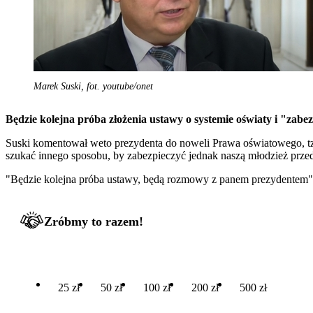
Marek Suski, fot. youtube/onet
Będzie kolejna próba złożenia ustawy o systemie oświaty i "zabe
Suski komentował weto prezydenta do noweli Prawa oświatowego, tzw.
szukać innego sposobu, by zabezpieczyć jednak naszą młodzież przed
"Będzie kolejna próba ustawy, będą rozmowy z panem prezydentem" 
Zróbmy to razem!
25 zł
50 zł
100 zł
200 zł
500 zł