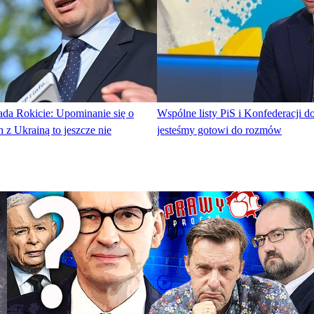
da Rokicie: Upominanie się o
Wspólne listy PiS i Konfederacji d
h z Ukrainą to jeszcze nie
jesteśmy gotowi do rozmów