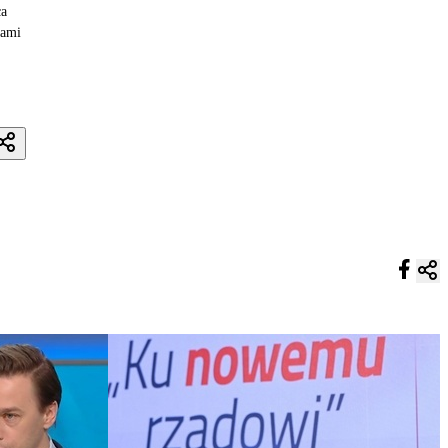
ca
iami