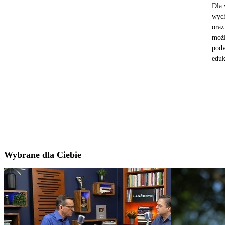
Dla 
wych
oraz
możl
podw
eduk
Wybrane dla Ciebie