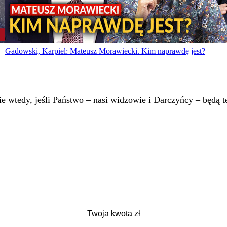
Gadowski, Karpiel: Mateusz Morawiecki. Kim naprawdę jest?
 wtedy, jeśli Państwo – nasi widzowie i Darczyńcy – będą te