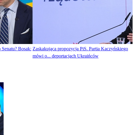
o Senatu? Bosak:
Zaskakująca propozycja PiS. Partia Kaczyńskiego
mówi o... deportacjach Ukraińców