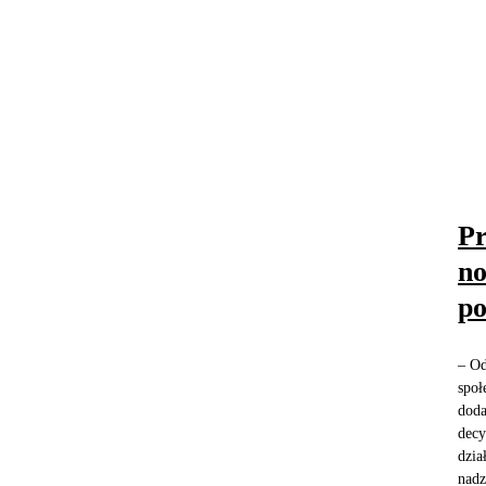
Pr
no
po
– Od
społ
doda
decy
dzia
nadz