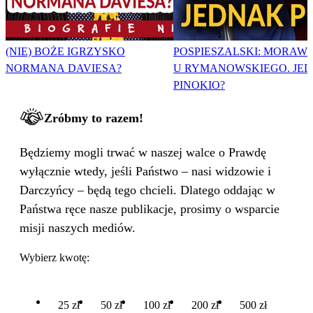
(NIE) BOŻE IGRZYSKO
POSPIESZALSKI: MORAWI
NORMANA DAVIESA?
U RYMANOWSKIEGO. JE
PINOKIO?
Zróbmy to razem!
Będziemy mogli trwać w naszej walce o Prawdę
wyłącznie wtedy, jeśli Państwo – nasi widzowie i
Darczyńcy – będą tego chcieli. Dlatego oddając w
Państwa ręce nasze publikacje, prosimy o wsparcie
misji naszych mediów.
Wybierz kwotę:
25 zł
50 zł
100 zł
200 zł
500 zł