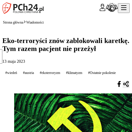
Strona główna
Wiadomości
Eko-terroryści znów zablokowali karetkę.
Tym razem pacjent nie przeżył
13 maja 2023
#wiedeń
#austria
#ekoterroryzm
#klimatyzm
#Ostatnie pokolenie