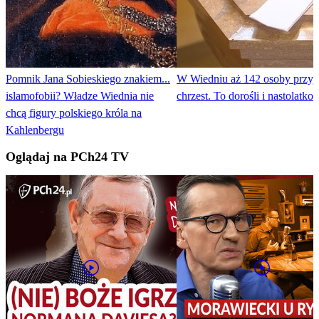
Pomnik Jana Sobieskiego znakiem...
W Wiedniu aż 142 osoby przy
islamofobii? Władze Wiednia nie
chrzest. To dorośli i nastolatko
chcą figury polskiego króla na
Kahlenbergu
Oglądaj na PCh24 TV