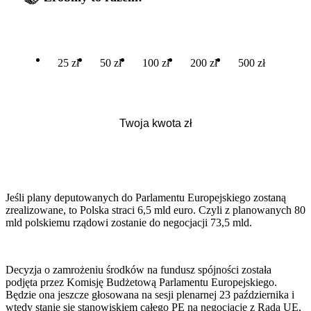
25 zł
50 zł
100 zł
200 zł
500 zł
Jeśli plany deputowanych do Parlamentu Europejskiego zostaną
zrealizowane, to Polska straci 6,5 mld euro. Czyli z planowanych 80
mld polskiemu rządowi zostanie do negocjacji 73,5 mld.
Decyzja o zamrożeniu środków na fundusz spójności została
podjęta przez Komisję Budżetową Parlamentu Europejskiego.
Będzie ona jeszcze głosowana na sesji plenarnej 23 października i
wtedy stanie się stanowiskiem całego PE na negocjacje z Radą UE,