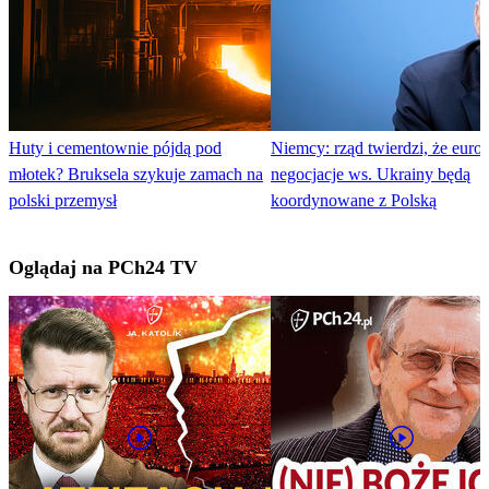
Huty i cementownie pójdą pod
Niemcy: rząd twierdzi, że europ
młotek? Bruksela szykuje zamach na
negocjacje ws. Ukrainy będą
polski przemysł
koordynowane z Polską
Oglądaj na PCh24 TV