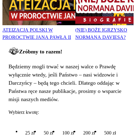
ATEIZACJA POLSKI W
(NIE) BOŻE IGRZYSKO
PROROCTWIE JANA PAWŁA II
NORMANA DAVIESA?
Zróbmy to razem!
Będziemy mogli trwać w naszej walce o Prawdę
wyłącznie wtedy, jeśli Państwo – nasi widzowie i
Darczyńcy – będą tego chcieli. Dlatego oddając w
Państwa ręce nasze publikacje, prosimy o wsparcie
misji naszych mediów.
Wybierz kwotę:
25 zł
50 zł
100 zł
200 zł
500 zł