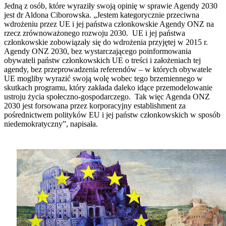
Jedną z osób, które wyraziły swoją opinię w sprawie Agendy 2030
jest dr Aldona Ciborowska. „Jestem kategorycznie przeciwna
wdrożeniu przez UE i jej państwa członkowskie Agendy ONZ na
rzecz zrównoważonego rozwoju 2030. UE i jej państwa
członkowskie zobowiązały się do wdrożenia przyjętej w 2015 r.
Agendy ONZ 2030, bez wystarczającego poinformowania
obywateli państw członkowskich UE o treści i założeniach tej
agendy, bez przeprowadzenia referendów – w których obywatele
UE mogliby wyrazić swoją wolę wobec tego brzemiennego w
skutkach programu, który zakłada daleko idące przemodelowanie
ustroju życia społeczno-gospodarczego. Tak więc Agenda ONZ
2030 jest forsowana przez korporacyjny establishment za
pośrednictwem polityków EU i jej państw członkowskich w sposób
niedemokratyczny”, napisała.