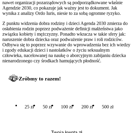
nawet organizacji pozarządowych są podporządkowane właśnie
Agendzie 2030, co pokazuje jak ważny jest to dokument. Jak
wynika z analizy Ordo Iuris, niesie to za sobą ogromne ryzyko.
Z punktu widzenia dobra rodziny i dzieci Agenda 2030 zmierza do
osłabienia rodzin poprzez podważenie definicji małżeństwa jako
związku kobiety i mężczyzny. Ponadto wkracza w takie sfery jak:
naruszenie dobra dziecka oraz podważenie praw i roli rodziców.
Odbywa się to poprzez wzywanie do wprowadzenia bez ich wiedzy
i zgody edukacji dzieci i nastolatków o życiu seksualnym
człowieka, nacelowanej na naukę o aborcyjnym zabijaniu dziecka
nienarodzonego czy środkach hamujących płodność.
Zróbmy to razem!
25 zł
50 zł
100 zł
200 zł
500 zł