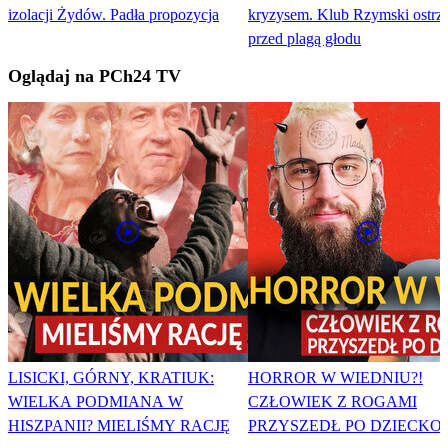
izolacji Żydów. Padła propozycja
kryzysem. Klub Rzymski ostrz
przed plagą głodu
Oglądaj na PCh24 TV
LISICKI, GÓRNY, KRATIUK:
HORROR W WIEDNIU?!
WIELKA PODMIANA W
CZŁOWIEK Z ROGAMI
HISZPANII? MIELIŚMY RACJĘ
PRZYSZEDŁ PO DZIECKO