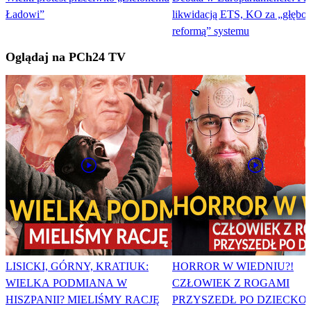
Ładowi”
likwidacją ETS, KO za „głębo
reformą” systemu
Oglądaj na PCh24 TV
LISICKI, GÓRNY, KRATIUK:
HORROR W WIEDNIU?!
WIELKA PODMIANA W
CZŁOWIEK Z ROGAMI
HISZPANII? MIELIŚMY RACJĘ
PRZYSZEDŁ PO DZIECKO