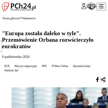
Strona główna
Wiadomości
"Europa została daleko w tyle".
Przemówienie Orbana rozwścieczyło
eurokratów
9 października 2024
#UE
#kryzys migracyjny
#PE
#Viktor Orban
#przemówienie
#zielony ład