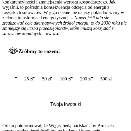
konkurencyjności i zmniejszenia wzrostu gospodarczego. Jak
wyjaśnił, to pośrednia konsekwencja odcięcia od energii z
rosyjskich surowców. W jego ocenie nie należy pokładać wiary w
zielonej transformacji energetycznej.
– Nawet jeśli uda się
zrealizować cele alternatywnych źródeł energii, to do 2030 roku nie
zmniejszy się liczba przedsiębiorstw, które muszą korzystać z
surowców kopalnych
– uważa.
Zróbmy to razem!
25 zł
50 zł
100 zł
200 zł
500 zł
Orban poinformował, że Węgry będą naciskać aby Bruksela
przeznaczała więcej środków na badania i innowacje.