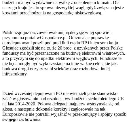
budżetu ma być wydawane na walkę z ociepleniem klimatu. Dla
naszego kraju jest to sprawa niezwykłej wagi, gdyż związana jest z
kosztami przechodzenia na gospodarkę niskowęglową.
Polski rząd już raz zawetował unijną decyzję w tej sprawie –
przypomina portal wGospodarce.pl. Odrzucając poprawkę
eurodeputowani poszli pod prąd linii rządu RP i interesom kraju.
Głosując zgodzili się na to, że 20 proc. z uzyskanych przez Polskę
funduszy ma być przeznaczone na budowę elektrowni wiatrowych,
a to przyczyni się do upadku elektrowni węglowych. Fundusze te
nie będą mogły być wykorzystane na inne ważne cele takie jak:
budowa dróg i oczyszczalni ścieków oraz rozbudowa innej
infrastruktury.
Dzień wcześniej deputowani PO nie wiedzieli jakie stanowisko
zająć w głosowaniu nad rezolucją ws. budżetu siedmioletniego UE
na lata 2014-2020. Połowa delegacji najpierw wstrzymała się od
głosu, a następnie dokonała korekty i zagłosowała na tak.
Europosłowie nie potrafili wyjaśnić w przekonujący i spójny sposób
swojego zachowania.