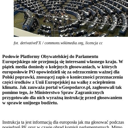
fot. derivativeFX / commons.wikimedia.org, licencja cc
Posłowie Platformy Obywatelskiej do Parlamentu
Europejskiego nie przejmują się interesami własnego kraju. W
piątek media doniosły o kolejnych głosowaniach, w których
europosłowie PO opowiedzieli się za odrzuceniem ważnej dla
Polski poprawki, znoszącej zapis o konieczności przeznaczenia
części środków z Unii Europejskiej na walkę z ociepleniem
klimatu. Jak zauważa portal wGospodarce.pl, zagłosowali tak
pomimo tego, że Ministerstwo Spraw Zagranicznych
przygotowało dla nich wyraźną instrukcję przed głosowaniem
w sprawie unijnego budżetu.
Instrukcja ta jest informacją dla europosła jak ma głosować podczas
posiedzeń PE oraz w czasie obrad komisji parlamentarnych. Mimo