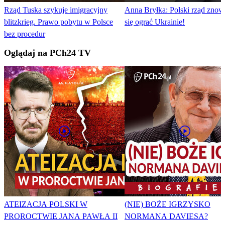
Rząd Tuska szykuje imigracyjny
Anna Bryłka: Polski rząd znow
blitzkrieg. Prawo pobytu w Polsce
się ograć Ukrainie!
bez procedur
Oglądaj na PCh24 TV
ATEIZACJA POLSKI W
(NIE) BOŻE IGRZYSKO
PROROCTWIE JANA PAWŁA II
NORMANA DAVIESA?