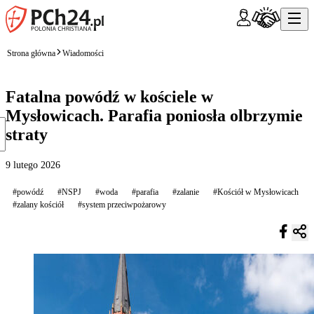
Strona główna
Wiadomości
Fatalna powódź w kościele w
Mysłowicach. Parafia poniosła olbrzymie
straty
9 lutego 2026
#powódź
#NSPJ
#woda
#parafia
#zalanie
#Kościół w Mysłowicach
#zalany kościół
#system przeciwpożarowy