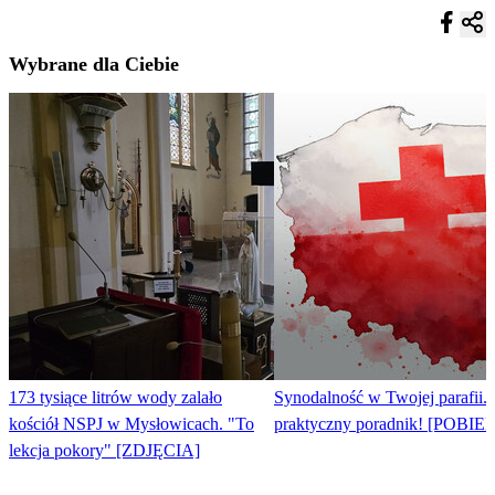
Wybrane dla Ciebie
173 tysiące litrów wody zalało
Synodalność w Twojej parafii
kościół NSPJ w Mysłowicach. "To
praktyczny poradnik! [POBIE
lekcja pokory" [ZDJĘCIA]