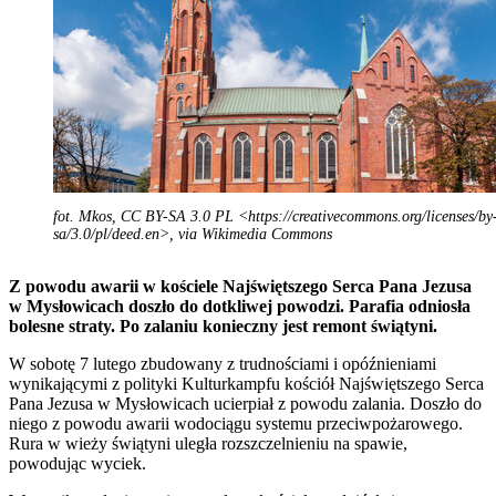
fot. Mkos, CC BY-SA 3.0 PL <https://creativecommons.org/licenses/by
sa/3.0/pl/deed.en>, via Wikimedia Commons
Z powodu awarii w kościele Najświętszego Serca Pana Jezusa
w Mysłowicach doszło do dotkliwej powodzi. Parafia odniosła
bolesne straty. Po zalaniu konieczny jest remont świątyni.
W sobotę 7 lutego zbudowany z trudnościami i opóźnieniami
wynikającymi z polityki Kulturkampfu kościół Najświętszego Serca
Pana Jezusa w Mysłowicach ucierpiał z powodu zalania. Doszło do
niego z powodu awarii wodociągu systemu przeciwpożarowego.
Rura w wieży świątyni uległa rozszczelnieniu na spawie,
powodując wyciek.