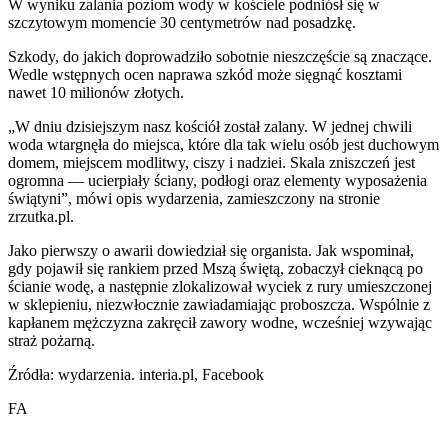
W wyniku zalania poziom wody w kościele podniósł się w
szczytowym momencie 30 centymetrów nad posadzkę.
Szkody, do jakich doprowadziło sobotnie nieszczęście są znaczące.
Wedle wstępnych ocen naprawa szkód może sięgnąć kosztami
nawet 10 milionów złotych.
„W dniu dzisiejszym nasz kościół został zalany. W jednej chwili
woda wtargnęła do miejsca, które dla tak wielu osób jest duchowym
domem, miejscem modlitwy, ciszy i nadziei. Skala zniszczeń jest
ogromna — ucierpiały ściany, podłogi oraz elementy wyposażenia
świątyni”, mówi opis wydarzenia, zamieszczony na stronie
zrzutka.pl.
Jako pierwszy o awarii dowiedział się organista. Jak wspominał,
gdy pojawił się rankiem przed Mszą świętą, zobaczył cieknącą po
ścianie wodę, a następnie zlokalizował wyciek z rury umieszczonej
w sklepieniu, niezwłocznie zawiadamiając proboszcza. Wspólnie z
kapłanem mężczyzna zakręcił zawory wodne, wcześniej wzywając
straż pożarną.
Źródła: wydarzenia. interia.pl, Facebook
FA