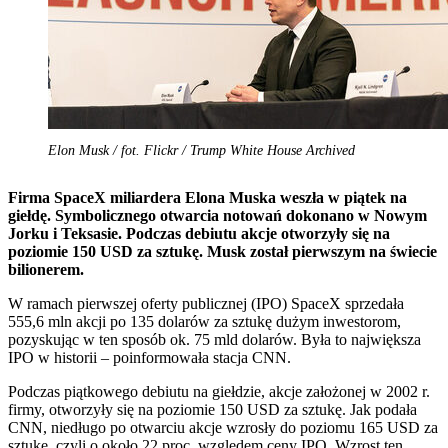
Elon Musk / fot. Flickr / Trump White House Archived
Firma SpaceX miliardera Elona Muska weszła w piątek na
giełdę. Symbolicznego otwarcia notowań dokonano w Nowym
Jorku i Teksasie. Podczas debiutu akcje otworzyły się na
poziomie 150 USD za sztukę. Musk został pierwszym na świecie
bilionerem.
W ramach pierwszej oferty publicznej (IPO) SpaceX sprzedała
555,6 mln akcji po 135 dolarów za sztukę dużym inwestorom,
pozyskując w ten sposób ok. 75 mld dolarów. Była to największa
IPO w historii – poinformowała stacja CNN.
Podczas piątkowego debiutu na giełdzie, akcje założonej w 2002 r.
firmy, otworzyły się na poziomie 150 USD za sztukę. Jak podała
CNN, niedługo po otwarciu akcje wzrosły do poziomu 165 USD za
sztukę, czyli o około 22 proc. względem ceny IPO. Wzrost ten