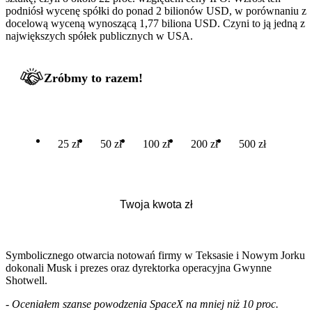
podniósł wycenę spółki do ponad 2 bilionów USD, w porównaniu z
docelową wyceną wynoszącą 1,77 biliona USD. Czyni to ją jedną z
największych spółek publicznych w USA.
Zróbmy to razem!
25 zł
50 zł
100 zł
200 zł
500 zł
Symbolicznego otwarcia notowań firmy w Teksasie i Nowym Jorku
dokonali Musk i prezes oraz dyrektorka operacyjna Gwynne
Shotwell.
-
Oceniałem szanse powodzenia SpaceX na mniej niż 10 proc.