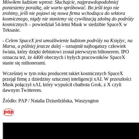
Mówiłem ludziom wprost: Słuchajcie, najprawdopodobniej
poniesiemy porażkę, ale warto spróbować. Bo jeśli tego nie
zrobimy, jeśli nie pojawi się nowa firma wchodząca do sektora
kosmicznego, nigdy nie staniemy się cywilizacją zdolną do podróży
kosmicznych
– powiedział 54-letni Musk w siedzibie SpaceX w
Teksasie.
-
Celem SpaceX jest umożliwienie ludziom podróży na Księżyc, na
Marsa, a później jeszcze dalej
– oznajmił najbogatszy człowiek
świata, który dzięki debiutowi został pierwszym bilionerem. IPO
oznacza też, że 4400 obecnych i byłych pracowników SpaceX
stanie się milionerami.
Wcześniej w tym roku producent rakiet kosmicznych SpaceX
przejął firmę z dziedziny sztucznej inteligencji xAI. W przeszłości
Musk połączył xAI, który wypuścił chatbota Grok, z X czyli
dawnym Twitterem.
Źródło: PAP / Natalia Dziurdzińska, Waszyngton