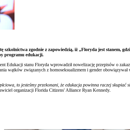
szkolnictwa zgodnie z zapowiedzią, iż „Floryda jest stanem, gd
apy programu edukacji.
ent Edukacji stanu Floryda wprowadził nowelizację przepisów o zaka
wania wątków związanych z homoseksualizmem i gender obowiązywał w 
ć płciowa, to jesteśmy przekonani, że edukacja powinna raczej skupiać s
awiciel organizacji Florida Citizens' Alliance Ryan Kennedy.