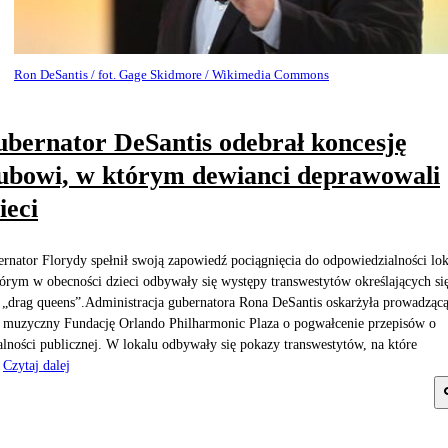
Ron DeSantis / fot. Gage Skidmore / Wikimedia Commons
bernator DeSantis odebrał koncesję
ubowi, w którym dewianci deprawowali
ieci
rnator Florydy spełnił swoją zapowiedź pociągnięcia do odpowiedzialności lok
órym w obecności dzieci odbywały się występy transwestytów określających si
 „drag queens”.Administracja gubernatora Rona DeSantis oskarżyła prowadząc
 muzyczny Fundację Orlando Philharmonic Plaza o pogwałcenie przepisów o
lności publicznej. W lokalu odbywały się pokazy transwestytów, na które
Czytaj dalej