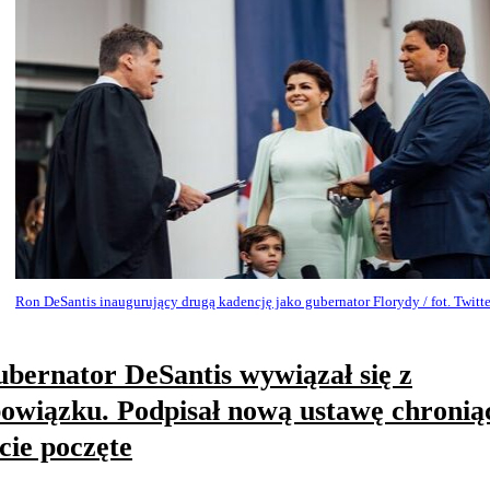
Ron DeSantis inaugurujący drugą kadencję jako gubernator Florydy / fot. Twitte
bernator DeSantis wywiązał się z
owiązku. Podpisał nową ustawę chronią
cie poczęte