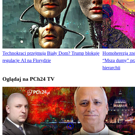
Technokraci przejmują Biały Dom? Trump blokuje
Homoherezja znó
regulacje AI na Florydzie
“Msza dumy” prz
hierarchii
Oglądaj na PCh24 TV