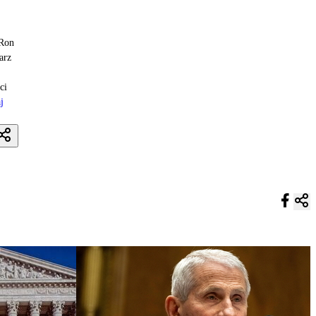
 Ron
arz
ci
j