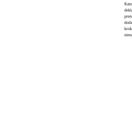
Kato
dekl
pren
doda
krok
nien