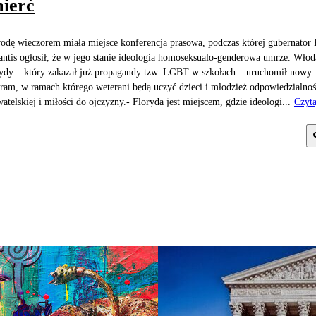
ierć
odę wieczorem miała miejsce konferencja prasowa, podczas której gubernator
ntis ogłosił, że w jego stanie ideologia homoseksualo-genderowa umrze. Włod
ydy – który zakazał już propagandy tzw. LGBT w szkołach – uruchomił nowy
ram, w ramach którego weterani będą uczyć dzieci i młodzież odpowiedzialnoś
atelskiej i miłości do ojczyzny.- Floryda jest miejscem, gdzie ideologi...
Czyta
j