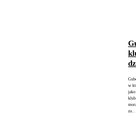
Gu
kl
dz
Gube
w kt
jako
klub
mora
za...