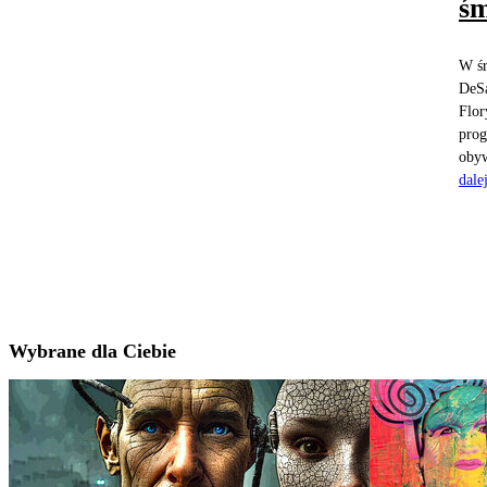
śm
W śr
DeSa
Flor
prog
obyw
dale
Wybrane dla Ciebie