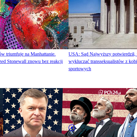
w triumfuje na Manhattanie.
USA: Sąd Najwyższy potwierdził, 
ed Stonewall znowu bez reakcji
wykluczać transseksualistów z kob
sportowych