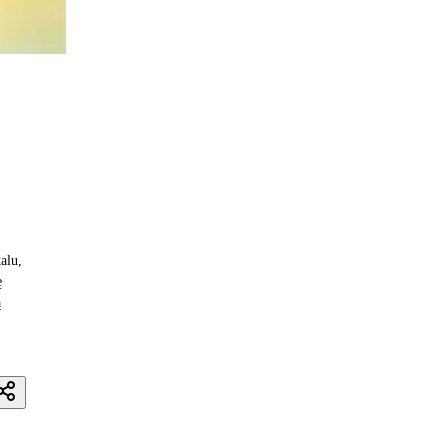
alu,
ę
ą