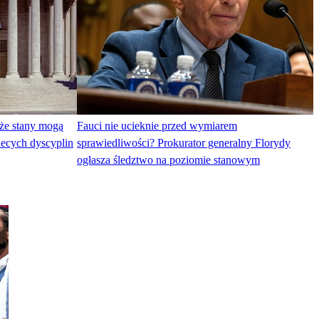
że stany mogą
Fauci nie ucieknie przed wymiarem
iecych dyscyplin
sprawiedliwości? Prokurator generalny Florydy
ogłasza śledztwo na poziomie stanowym