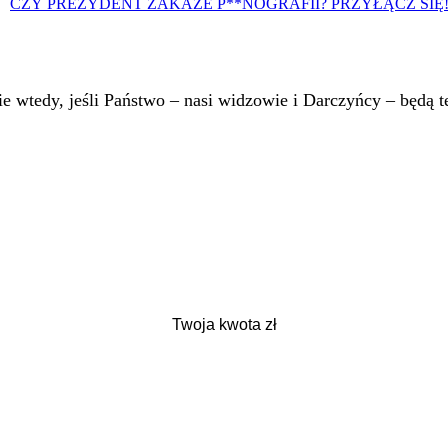
CZY PREZYDENT ZAKAŻE P**NOGRAFII? PRZYŁĄCZ SIĘ
 wtedy, jeśli Państwo – nasi widzowie i Darczyńcy – będą te