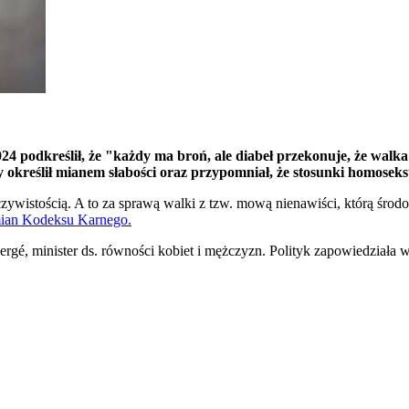
4 podkreślił, że "każdy ma broń, ale diabeł przekonuje, że walk
 określił mianem słabości oraz przypomniał, że stosunki homosek
zeczywistością. A to za sprawą walki z tzw. mową nienawiści, którą ś
zmian Kodeksu Karnego.
gé, minister ds. równości kobiet i mężczyzn. Polityk zapowiedziała w