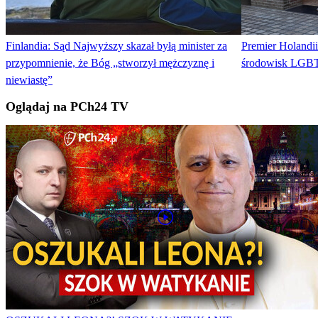
Finlandia: Sąd Najwyższy skazał byłą minister za
Premier Holandii
przypomnienie, że Bóg „stworzył mężczyznę i
środowisk LGBT.
niewiastę”
Oglądaj na PCh24 TV