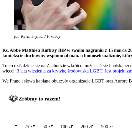
fot. Kevin Snyman/ Pixabay
Ks. Abbé Matthieu Raffray IBP w swoim nagraniu z 15 marca 202
kontekście duchowny wspomniał m.in. o homoseksualizmie, który
To co dziś dzieje się na Zachodzie wkrótce może stać się i polską r
więcej:
3 lata więzienia za krytykę środowiska LGBT. Jest projekt 
We Francji słowa kapłana oburzyły organizacje LGBT oraz Aurore Ber
Zróbmy to razem!
25 zł
50 zł
100 zł
200 zł
500 zł