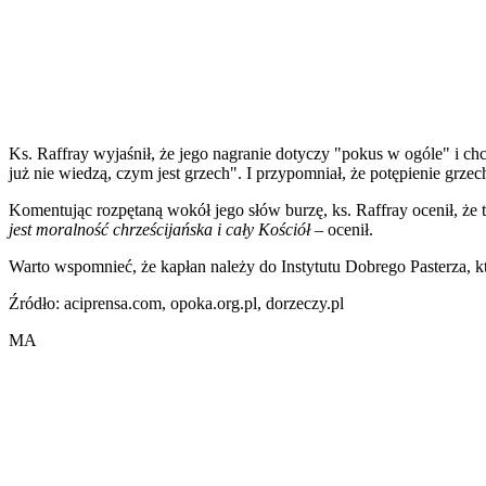
Ks. Raffray wyjaśnił, że jego nagranie dotyczy "pokus w ogóle" i ch
już nie wiedzą, czym jest grzech". I przypomniał, że potępienie grzech
Komentując rozpętaną wokół jego słów burzę, ks. Raffray ocenił, że 
jest moralność chrześcijańska i cały Kościół
– ocenił.
Warto wspomnieć, że kapłan należy do Instytutu Dobrego Pasterza, któ
Źródło: aciprensa.com, opoka.org.pl, dorzeczy.pl
MA