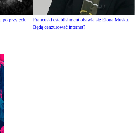
 po przyjęciu
Francuski establishment obawia się Elona Muska.
Będą cenzurować internet?