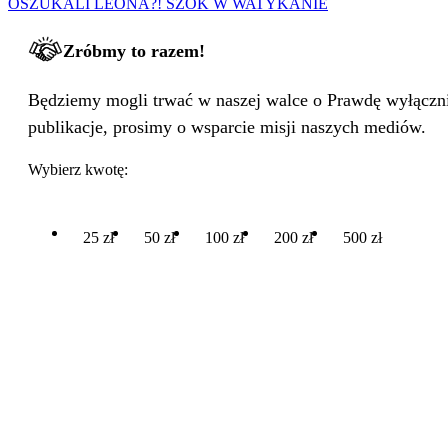
OSZUKALI LEONA?! SZOK W WATYKANIE
Zróbmy to razem!
Będziemy mogli trwać w naszej walce o Prawdę wyłącznie
publikacje, prosimy o wsparcie misji naszych mediów.
Wybierz kwotę:
25 zł
50 zł
100 zł
200 zł
500 zł