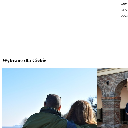
Lewa
na d
obci
Wybrane dla Ciebie