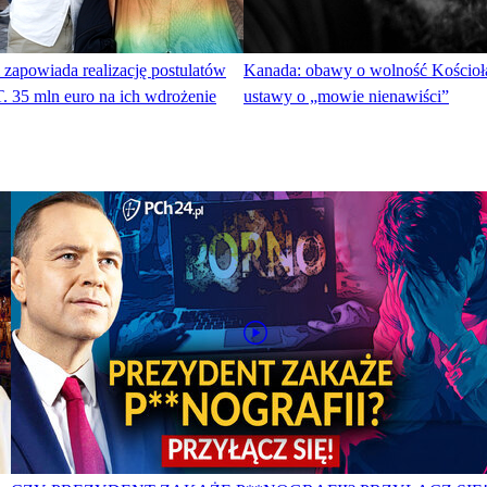
 zapowiada realizację postulatów
Kanada: obawy o wolność Kościoła
 35 mln euro na ich wdrożenie
ustawy o „mowie nienawiści”