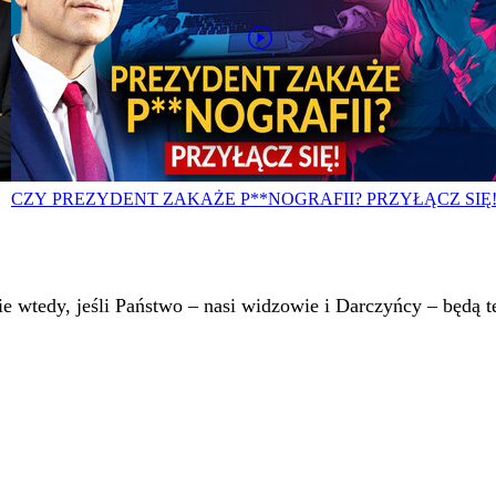
CZY PREZYDENT ZAKAŻE P**NOGRAFII? PRZYŁĄCZ SIĘ
 wtedy, jeśli Państwo – nasi widzowie i Darczyńcy – będą te