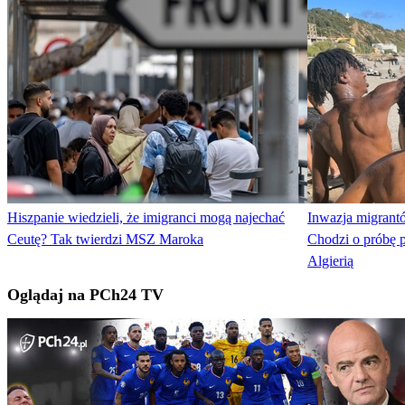
Hiszpanie wiedzieli, że imigranci mogą najechać
Inwazja migrant
Ceutę? Tak twierdzi MSZ Maroka
Chodzi o próbę p
Algierią
Oglądaj na PCh24 TV