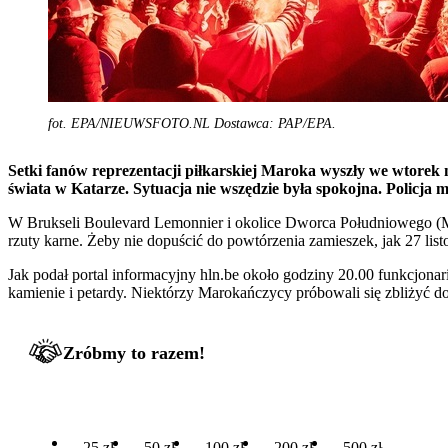
fot. EPA/NIEUWSFOTO.NL Dostawca: PAP/EPA.
Setki fanów reprezentacji piłkarskiej Maroka wyszły we wtorek 
świata w Katarze. Sytuacja nie wszędzie była spokojna. Policja
W Brukseli Boulevard Lemonnier i okolice Dworca Południowego (Midi
rzuty karne. Żeby nie dopuścić do powtórzenia zamieszek, jak 27 lis
Jak podał portal informacyjny hln.be około godziny 20.00 funkcjonar
kamienie i petardy. Niektórzy Marokańczycy próbowali się zbliżyć 
Zróbmy to razem!
25 zł
50 zł
100 zł
200 zł
500 zł