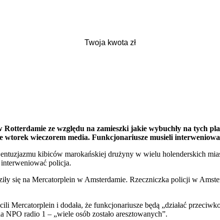
 Rotterdamie ze względu na zamieszki jakie wybuchły na tych pl
we wtorek wieczorem media. Funkcjonariusze musieli interweniowa
entuzjazmu kibiców marokańskiej drużyny w wielu holenderskich miast
 interweniować policja.
ziły się na Mercatorplein w Amsterdamie. Rzeczniczka policji w Amste
ili Mercatorplein i dodała, że funkcjonariusze będą „działać przeciwko
nia NPO radio 1 – „wiele osób zostało aresztowanych”.