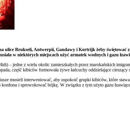
na ulice Brukseli, Antwerpii, Gandawy i Kortrijk żeby świętować 
 musiała w niektórych miejscach użyć armatek wodnych i gazu łzaw
) – jedne z wielu okolic zamieszkałych przez marokańskich imigrantó
topada, część kibiców formowała żywe łańcuchy oddzielające cieszący s
iusze musieli interweniować, aby uspokoić grupki kibiców, które staw
do kordonu i sprowokować bójkę. W związku z tym użyto gazu łzawiąc