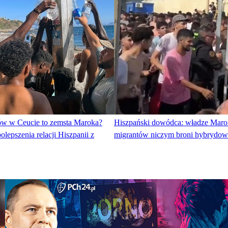
ów w Ceucie to zemsta Maroka?
Hiszpański dowódca: władze Maro
olepszenia relacji Hiszpanii z
migrantów niczym broni hybrydow