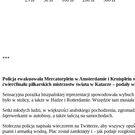
***
Policja ewakuowała Mercatorplein w Amsterdamie i Kruisplein w
ćwierćfinału piłkarskich mistrzostw świata w Katarze – podały 
Sensacyjna porażka hiszpańskiej reprezentacji spowodowała wybuch 
było w stolicy, a także w Hadze i Rotterdamie. Wszędzie tam musiała
Setki młodych ludzi, w większości arabskiego pochodzenia, zgromad
fajerwerkami w autobusy, a także tańczą na samochodach.
Stołeczna policja napisała wieczorem na Twitterze, aby wszyscy opuśc
psami i armatką wodną. Plac został zamknięty i – jak podaje rozgłoś