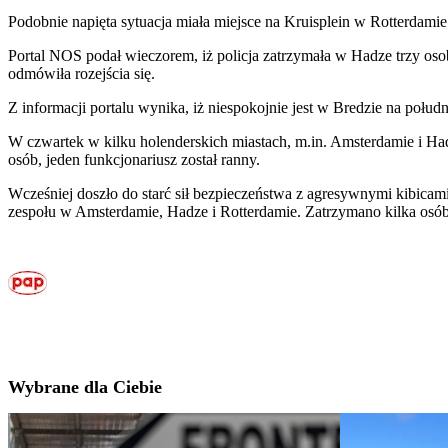
Podobnie napięta sytuacja miała miejsce na Kruisplein w Rotterdami
Portal NOS podał wieczorem, iż policja zatrzymała w Hadze trzy osoby
odmówiła rozejścia się.
Z informacji portalu wynika, iż niespokojnie jest w Bredzie na połu
W czwartek w kilku holenderskich miastach, m.in. Amsterdamie i Ha
osób, jeden funkcjonariusz został ranny.
Wcześniej doszło do starć sił bezpieczeństwa z agresywnymi kibica
zespołu w Amsterdamie, Hadze i Rotterdamie. Zatrzymano kilka osób,
Wybrane dla Ciebie