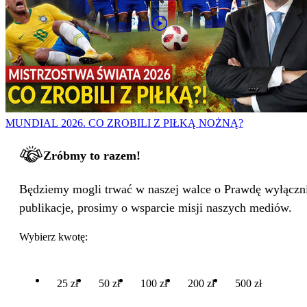
MUNDIAL 2026. CO ZROBILI Z PIŁKĄ NOŻNĄ?
Zróbmy to razem!
Będziemy mogli trwać w naszej walce o Prawdę wyłącznie
publikacje, prosimy o wsparcie misji naszych mediów.
Wybierz kwotę:
25 zł
50 zł
100 zł
200 zł
500 zł