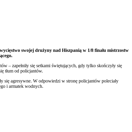
zwycięstwo swojej drużyny nad Hiszpanią w 1/8 finału mistrzostw
iącego.
w – zapełniły się setkami świętujących, gdy tylko skończyły się
ię tłum od policjantów.
ały się agresywne. W odpowiedzi w stronę policjantów poleciały
ego i armatek wodnych.