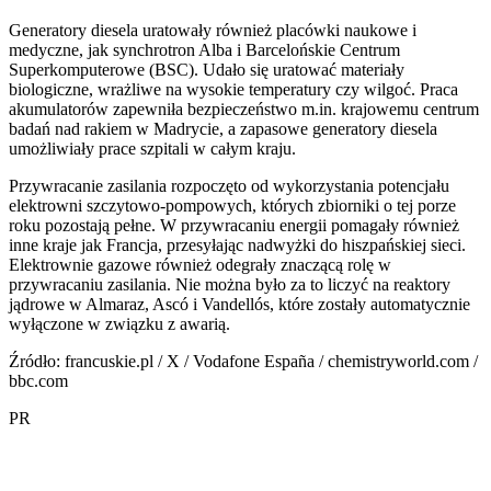
Generatory diesela uratowały również placówki naukowe i
medyczne, jak synchrotron Alba i Barcelońskie Centrum
Superkomputerowe (BSC). Udało się uratować materiały
biologiczne, wrażliwe na wysokie temperatury czy wilgoć. Praca
akumulatorów zapewniła bezpieczeństwo m.in. krajowemu centrum
badań nad rakiem w Madrycie, a zapasowe generatory diesela
umożliwiały prace szpitali w całym kraju.
Przywracanie zasilania rozpoczęto od wykorzystania potencjału
elektrowni szczytowo-pompowych, których zbiorniki o tej porze
roku pozostają pełne. W przywracaniu energii pomagały również
inne kraje jak Francja, przesyłając nadwyżki do hiszpańskiej sieci.
Elektrownie gazowe również odegrały znaczącą rolę w
przywracaniu zasilania. Nie można było za to liczyć na reaktory
jądrowe w Almaraz, Ascó i Vandellós, które zostały automatycznie
wyłączone w związku z awarią.
Źródło: francuskie.pl / X / Vodafone España / chemistryworld.com /
bbc.com
PR