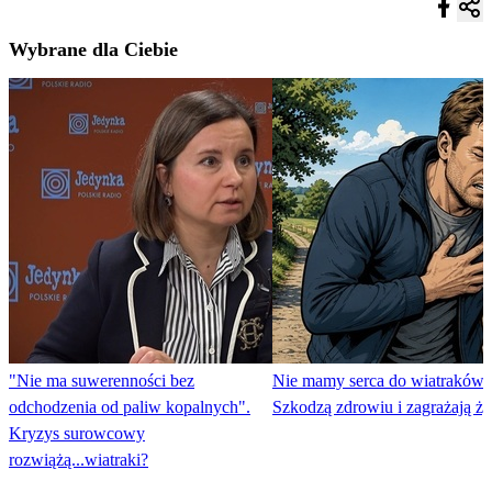
Wybrane dla Ciebie
"Nie ma suwerenności bez
Nie mamy serca do wiatraków.
odchodzenia od paliw kopalnych".
Szkodzą zdrowiu i zagrażają ży
Kryzys surowcowy
rozwiążą...wiatraki?