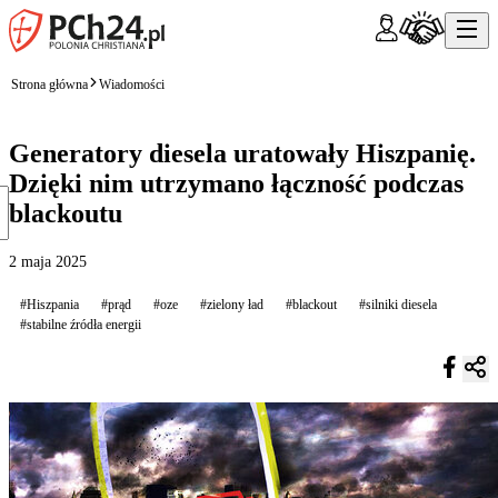
Strona główna
Wiadomości
Generatory diesela uratowały Hiszpanię.
Dzięki nim utrzymano łączność podczas
blackoutu
2 maja 2025
#Hiszpania
#prąd
#oze
#zielony ład
#blackout
#silniki diesela
#stabilne źródła energii