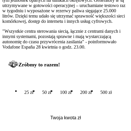
tym jednostek opartych na silnikach okrętowych. Generatory te są
utrzymywane w gotowości operacyjnej – uruchamiane testowo raz
w tygodniu i wyposażone w rezerwy paliwa sięgające 25.000
litrów. Dzięki temu udało się utrzymać sprawność większości sieci
komórkowej, dostęp do internetu i innych usług cyfrowych.
"Wszystkie centra sterowania siecią, łącznie z centrami danych i
innymi systemami, pozostają sprawne i mają wystarczającą
autonomię do czasu przywrócenia zasilania" - poinformowało
Vodafone España 28 kwietnia o godz. 23.00.
Zróbmy to razem!
25 zł
50 zł
100 zł
200 zł
500 zł