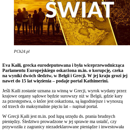
PCh24.pl
Eva Kaili, grecka eurodeputowana i była wiceprzewodnicząca
Parlamentu Europejskiego oskarżona m.in. o korupcję, czeka
na wyniki dwóch śledztw, w Belgii i Grecji. W jej kraju grozi jej
nawet do 15 lat więzienia – podaje portal Kathimerini.
Jeśli Kaili zostanie uznana za winną w Grecji, wyrok wydany przez
krajowe organy sądowe będzie surowszy niż w Belgii, gdzie kary
za przestępstwa, o które jest oskarżona, są łagodniejsze i wynoszą
od trzech do maksymalnie pięciu lat – napisał portal.
W Grecji Kaili jest m.in. pod lupą urzędu ds. prania brudnych
pieniędzy. Śledztwo prowadzone w jej sprawie ma ustalić, czy
przywoziła z zagranicy niezadeklarowane pieniądze i inwestowała