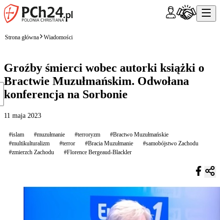
Strona główna
Wiadomości
Groźby śmierci wobec autorki książki o
Bractwie Muzułmańskim. Odwołana
konferencja na Sorbonie
11 maja 2023
#islam
#muzułmanie
#terroryzm
#Bractwo Muzułmańskie
#multikulturalizm
#terror
#Bracia Muzułmanie
#samobójstwo Zachodu
#zmierzch Zachodu
#Florence Bergeaud-Blackler