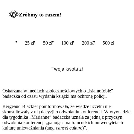
Zróbmy to razem!
25 zł
50 zł
100 zł
200 zł
500 zł
Oskarżana w mediach społecznościowych o „islamofobię”
badaczka od czasu wydania książki ma ochronę policji.
Bergeaud-Blackler poinformowała, że władze uczelni nie
skonsultowały z nią decyzji o odwołaniu konferencji. W wywiadzie
dla tygodnika „Marianne” badaczka uznała za jedną z przyczyn
odwołania konferencji „panującą na francuskich uniwersytetach
kulturę unieważniania (ang.
cancel culture
)”.