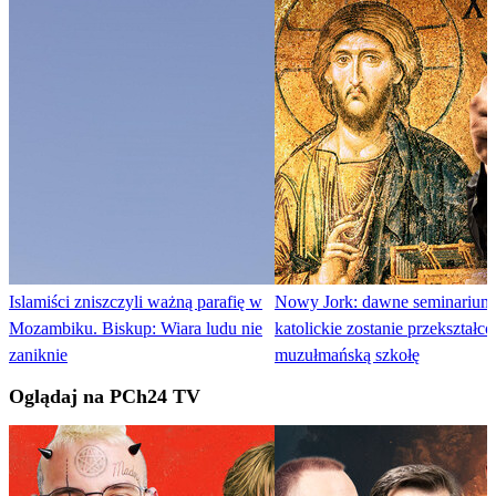
Islamiści zniszczyli ważną parafię w
Nowy Jork: dawne seminarium
Mozambiku. Biskup: Wiara ludu nie
katolickie zostanie przekształc
zaniknie
muzułmańską szkołę
Oglądaj na PCh24 TV