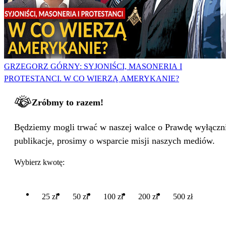
GRZEGORZ GÓRNY: SYJONIŚCI, MASONERIA I
PROTESTANCI. W CO WIERZĄ AMERYKANIE?
Zróbmy to razem!
Będziemy mogli trwać w naszej walce o Prawdę wyłącznie
publikacje, prosimy o wsparcie misji naszych mediów.
Wybierz kwotę:
25 zł
50 zł
100 zł
200 zł
500 zł