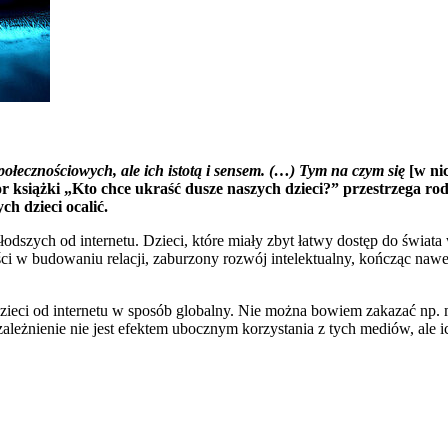
łecznościowych, ale ich istotą i sensem. (…) Tym na czym się
[w ni
 książki „Kto chce ukraść dusze naszych dzieci?” przestrzega ro
ch dzieci ocalić.
dszych od internetu. Dzieci, które miały zbyt łatwy dostęp do świata
ści w budowaniu relacji, zaburzony rozwój intelektualny, kończąc naw
 dzieci od internetu w sposób globalny. Nie można bowiem zakazać np
eżnienie nie jest efektem ubocznym korzystania z tych mediów, ale ich 