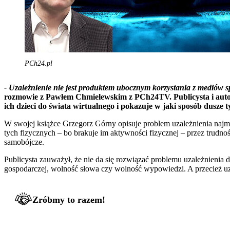
PCh24.pl
- Uzależnienie nie jest
produktem ubocznym korzystania z mediów spo
rozmowie z Pawłem Chmielewskim z PCh24TV. Publicysta i autor
ich dzieci do świata wirtualnego i pokazuje w jaki sposób dusze ty
W swojej książce Grzegorz Górny opisuje problem uzależnienia najmło
tych fizycznych – bo brakuje im aktywności fizycznej – przez trudno
samobójcze.
Publicysta zauważył, że nie da się rozwiązać problemu uzależnienia
gospodarczej, wolność słowa czy wolność wypowiedzi. A przecież uzal
Zróbmy to razem!