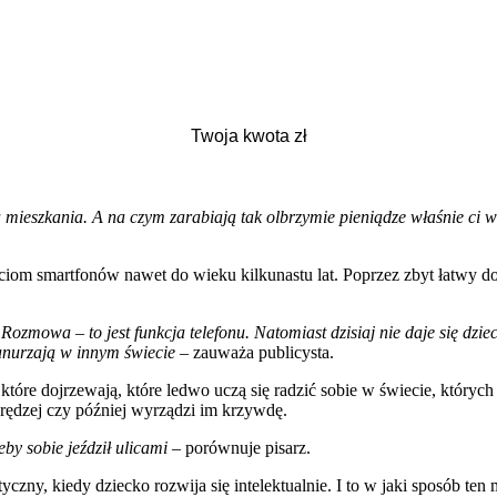
ieszkania. A na czym zarabiają tak olbrzymie pieniądze właśnie ci w
om smartfonów nawet do wieku kilkunastu lat. Poprzez zbyt łatwy dost
ozmowa – to jest funkcja telefonu. Natomiast dzisiaj nie daje się dziec
zanurzają w innym świecie
– zauważa publicysta.
które dojrzewają, które ledwo uczą się radzić sobie w świecie, któryc
 prędzej czy później wyrządzi im krzywdę.
eby sobie jeździł ulicami
– porównuje pisarz.
yczny, kiedy dziecko rozwija się intelektualnie. I to w jaki sposób ten