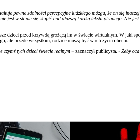
łtuje pewne zdolności percepcyjne ludzkiego mózgu, że on się inaczej ks
 nie jest w stanie się skupić nad dłuższą kartką tekstu pisanego. Nie jes
e dzieci przed krzywdą grożącą im w świecie wirtualnym. W jaki spos
go, ale przede wszystkim, rodzice muszą być w ich życiu obecni.
ie czymś tych dzieci świecie realnym
– zaznaczył publicysta.
- Żeby oca