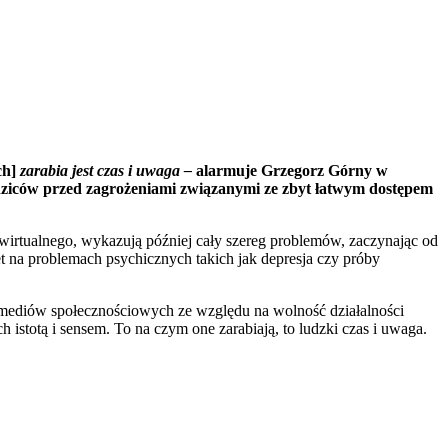
ch]
zarabia jest czas i uwaga –
alarmuje Grzegorz Górny w
dziców przed zagrożeniami związanymi ze zbyt łatwym dostępem
 wirtualnego, wykazują później cały szereg problemów, zaczynając od
et na problemach psychicznych takich jak depresja czy próby
. mediów społecznościowych ze względu na wolność działalności
istotą i sensem. To na czym one zarabiają, to ludzki czas i uwaga.