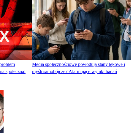
 problem
Media społecznościowe powodują stany lękowe i
ia społeczna!
myśli samobójcze? Alarmujące wyniki badań