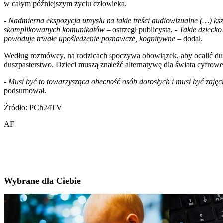
w całym późniejszym życiu człowieka.
- Nadmierna ekspozycja umysłu na takie treści audiowizualne (…) kszta
skomplikowanych komunikatów –
ostrzegł publicysta
. - Takie dziecko
powoduje trwałe upośledzenie poznawcze, kognitywne
– dodał.
Według rozmówcy, na rodzicach spoczywa obowiązek, aby ocalić dusz
duszpasterstwo. Dzieci muszą znaleźć alternatywę dla świata cyfrowe
- Musi być to towarzysząca obecność osób dorosłych i musi być zajęc
podsumował.
Źródło: PCh24TV
AF
Wybrane dla Ciebie