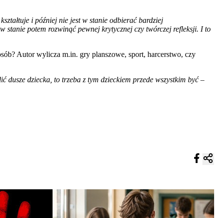
ztałtuje i później nie jest w stanie odbierać bardziej
t w stanie potem rozwinąć pewnej krytycznej czy twórczej refleksji. I to
ób? Autor wylicza m.in. gry planszowe, sport, harcerstwo, czy
lić dusze dziecka, to trzeba z tym dzieckiem przede wszystkim być­
–