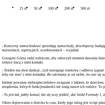
25 zł
50 zł
100 zł
200 zł
500 zł
- Koncerny samochodowe sprzedają samochody, deweloperzy budują m
marzeniach, aspiracjach, oczekiwaniach
– wyjaśnił.
Grzegorz Górny radzi rodzicom, aby odroczyli moment dawania dzieci
rodzice tracą z nimi kontakt.
- Telefon ma dwie funkcje, czyli nawiązuje rozmowę i odbiera sygnał. R
żeby nie mieć z nimi kontaktu. Bo odcinamy je od siebie, bo one się 
Istnieje poważne niebezpieczeństwo związane z faktem, że dzieciom, 
urządzenia, których funkcjonalności nie znają nawet ich rodzice. To
- To jest tak, jakby komuś, kto się uczy jeździć, dać bolid Formuły 1, ż
Okres dojrzewania u dziecka to czas, kiedy jego mózg jest wciąż plast