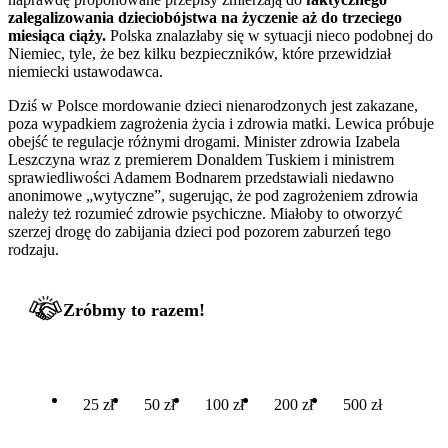
zalegalizowania dzieciobójstwa na życzenie aż do trzeciego
miesiąca ciąży.
Polska znalazłaby się w sytuacji nieco podobnej do
Niemiec, tyle, że bez kilku bezpieczników, które przewidział
niemiecki ustawodawca.
Dziś w Polsce mordowanie dzieci nienarodzonych jest zakazane,
poza wypadkiem zagrożenia życia i zdrowia matki. Lewica próbuje
obejść te regulacje różnymi drogami. Minister zdrowia Izabela
Leszczyna wraz z premierem Donaldem Tuskiem i ministrem
sprawiedliwości Adamem Bodnarem przedstawiali niedawno
anonimowe „wytyczne”, sugerując, że pod zagrożeniem zdrowia
należy też rozumieć zdrowie psychiczne. Miałoby to otworzyć
szerzej drogę do zabijania dzieci pod pozorem zaburzeń tego
rodzaju.
Zróbmy to razem!
25 zł
50 zł
100 zł
200 zł
500 zł