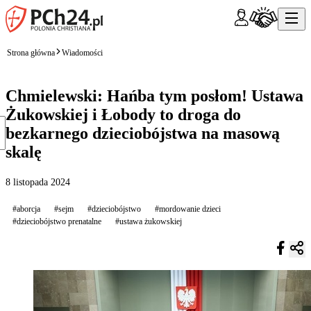
Strona główna
Wiadomości
Chmielewski: Hańba tym posłom! Ustawa
Żukowskiej i Łobody to droga do
bezkarnego dzieciobójstwa na masową
skalę
8 listopada 2024
#aborcja
#sejm
#dzieciobójstwo
#mordowanie dzieci
#dzieciobójstwo prenatalne
#ustawa żukowskiej