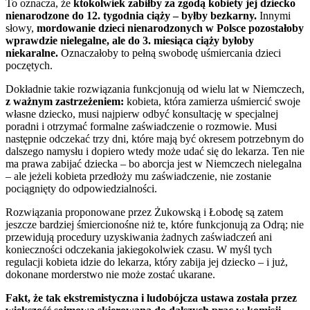
To oznacza, że
ktokolwiek zabiłby za zgodą kobiety jej dziecko
nienarodzone do 12. tygodnia ciąży – byłby bezkarny.
Innymi
słowy,
mordowanie dzieci nienarodzonych w Polsce pozostałoby
wprawdzie nielegalne, ale do 3. miesiąca ciąży byłoby
niekaralne.
Oznaczałoby to pełną swobodę uśmiercania dzieci
poczętych.
Dokładnie takie rozwiązania funkcjonują od wielu lat w Niemczech,
z ważnym zastrzeżeniem:
kobieta, która zamierza uśmiercić swoje
własne dziecko, musi najpierw odbyć konsultację w specjalnej
poradni i otrzymać formalne zaświadczenie o rozmowie. Musi
następnie odczekać trzy dni, które mają być okresem potrzebnym do
dalszego namysłu i dopiero wtedy może udać się do lekarza. Ten nie
ma prawa zabijać dziecka – bo aborcja jest w Niemczech nielegalna
– ale jeżeli kobieta przedłoży mu zaświadczenie, nie zostanie
pociągnięty do odpowiedzialności.
Rozwiązania proponowane przez Żukowską i Łobodę są zatem
jeszcze bardziej śmiercionośne niż te, które funkcjonują za Odrą; nie
przewidują procedury uzyskiwania żadnych zaświadczeń ani
konieczności odczekania jakiegokolwiek czasu. W myśl tych
regulacji kobieta idzie do lekarza, który zabija jej dziecko – i już,
dokonane morderstwo nie może zostać ukarane.
Fakt, że tak ekstremistyczna i ludobójcza ustawa została przez