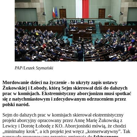
PAP/Leszek Szymański
Mordowanie dzieci na życzenie - to ukryty zapis ustawy
Żukowskiej i Łobody, którą Sejm skierował dziś do dalszych
prac w komisjach. Ekstremistyczny aborcjonizm musi spotkać
się z natychmiastowym i zdecydowanym odrzuceniem przez
polski naród.
Sejm do dalszych prac w komisjach skierował ekstremistyczny
projekt aborcyjny opracowany przez Annę Marię Żukowską z
Lewicy i Dorotę Łobodę z KO. Aborcjonistki mówią, że chodzi
„minimalny krok”, a ich projekt jest wręcz „konserwatywny”. Tak
naprawdę proponowane przepisy zmierzają do
faktycznego