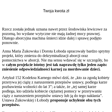
Rzecz została jednak uznana nawet przez środowiska lewicowe za
pozorną, bo wydane wytyczne nie mają żadnej mocy prawnej.
Dlatego aborcyjna machina śmierci idzie dalej i sprawę podjęto
ponownie.
Anna Maria Żukowska i Dorota Łoboda opracowały bardzo sprytny
projekt, który zmierza do dekryminalizacji aborcji oraz
pomocnictwa w aborcji. Nie ma sensu wdawać się w szczegóły, bo
w
całym projekcie istotny jest tak naprawdę tylko jeden zapis:
zniesienie odpowiedzialności karnej za mordowanie dzieci.
Artykuł 152 Kodeksu Karnego mówi dziś, że „kto za zgodą kobiety
przerywa jej ciążę z naruszeniem przepisów ustawy, podlega karze
pozbawienia wolności do lat 3”; a także, że „tej samej karze
podlega, kto udziela kobiecie ciężarnej pomocy w przerywaniu
ciąży z naruszeniem przepisów ustawy lub ją do tego nakłania”.
Ustawa Żukowskiej i Łobody
proponuje uchylenie obu tych
przepisów.