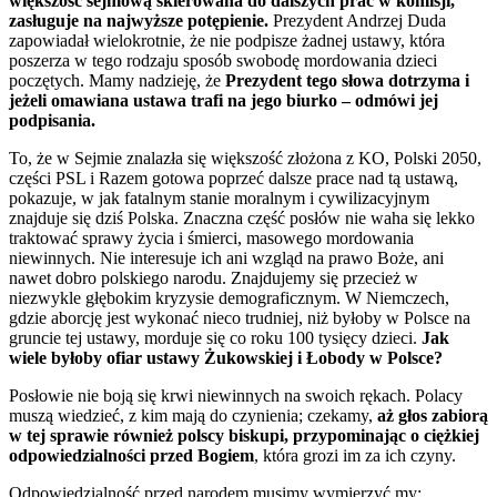
większość sejmową skierowana do dalszych prac w komisji,
zasługuje na najwyższe potępienie.
Prezydent Andrzej Duda
zapowiadał wielokrotnie, że nie podpisze żadnej ustawy, która
poszerza w tego rodzaju sposób swobodę mordowania dzieci
poczętych. Mamy nadzieję, że
Prezydent tego słowa dotrzyma i
jeżeli omawiana ustawa trafi na jego biurko – odmówi jej
podpisania.
To, że w Sejmie znalazła się większość złożona z KO, Polski 2050,
części PSL i Razem gotowa poprzeć dalsze prace nad tą ustawą,
pokazuje, w jak fatalnym stanie moralnym i cywilizacyjnym
znajduje się dziś Polska. Znaczna część posłów nie waha się lekko
traktować sprawy życia i śmierci, masowego mordowania
niewinnych. Nie interesuje ich ani wzgląd na prawo Boże, ani
nawet dobro polskiego narodu. Znajdujemy się przecież w
niezwykle głębokim kryzysie demograficznym. W Niemczech,
gdzie aborcję jest wykonać nieco trudniej, niż byłoby w Polsce na
gruncie tej ustawy, morduje się co roku 100 tysięcy dzieci.
Jak
wiele byłoby ofiar ustawy Żukowskiej i Łobody w Polsce?
Posłowie nie boją się krwi niewinnych na swoich rękach. Polacy
muszą wiedzieć, z kim mają do czynienia; czekamy,
aż głos zabiorą
w tej sprawie również polscy biskupi, przypominając o ciężkiej
odpowiedzialności przed Bogiem
, która grozi im za ich czyny.
Odpowiedzialność przed narodem musimy wymierzyć my: