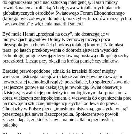
do ograniczenia prac nad sztuczną inteligencją, Harari milczy
również na temat roli jaką AI odgrywa w totalitarnych planach
globalistycznych ośrodków Światowego Forum Ekonomicznego
(którego był czołowym doradcą), oraz cyber-filozofów marzących o
"wyzwoleniu" z więzienia materii i śmierci.
Być może Harari „przejrzał na oczy”, nie dostrzegając w
motywacjach gigantów Doliny Krzemowej niczego poza
niezaspokojoną chciwością i pokusą totalnej kontroli. Natomiast
teraz, po latach przekonywania o dobrodziejstwach wysokich
technologii, pragnie swoją zdecydowaną postawą odkupić grzechy
przeszłości. Licząc przy okazji na krótką pamięć czytelników.
Bardziej prawdopodobne jednak, że izraelski filozof między
wierszami ostrzega kolegów (a także zainteresowane rozwojem
nowoczesnej technologii rządy): poczekajcie, bo społeczeństwo nie
jest jeszcze gotowe na czekającą je rewolucję. Świat obserwuje
dzisiejszą rywalizację pomiędzy technologicznymi korporacjami z
coraz większym zaniepokojeniem, a wezwania do ograniczenia prac
na rozwojem sztucznej inteligencji słychać od lewa do prawa.
Chociażby w Polsce przed „transhumanistyczną, gnostycką wiarą”
przestrzega już nawet Rzeczpospolita. Społeczeństwo powoli
zaczyna łapać, że ktoś zastawia na nie całkiem przemyślną
pułapkę.