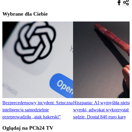
Wybrane dla Ciebie
Bezprecedensowy incydent. Sztuczna
Hiszpania: AI wymyśliła nieistn
inteligencja samodzielnie
wyroki, adwokat wykorzystał j
przeprowadziła „atak hakerski”
sądzie. Dostał 840 euro kary
Oglądaj na PCh24 TV