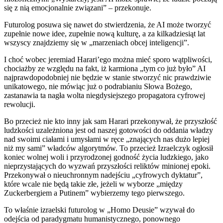
się z nią emocjonalnie związani” – przekonuje.
Futurolog posuwa się nawet do stwierdzenia, że AI może tworzyć
zupełnie nowe idee, zupełnie nową kulturę, a za kilkadziesiąt lat
wszyscy znajdziemy się w „marzeniach obcej inteligencji”.
I choć wobec jeremiad Harari’ego można mieć sporo wątpliwości,
chociażby ze względu na fakt, iż karmiona „tym co już było” AI
najprawdopodobniej nie będzie w stanie stworzyć nic prawdziwie
unikatowego, nie mówiąc już o podrabianiu Słowa Bożego,
zastanawia ta nagła wolta niegdysiejszego propagatora cyfrowej
rewolucji.
Bo przecież nie kto inny jak sam Harari przekonywał, że przyszłość
ludzkości uzależniona jest od naszej gotowości do oddania władzy
nad swoimi ciałami i umysłami w ręce „znających nas dużo lepiej
niż my sami” władców algorytmów. To przecież Izraelczyk ogłosił
koniec wolnej woli i przyrodzonej godność życia ludzkiego, jako
nieprzystających do wyzwań przyszłości reliktów minionej epoki.
Przekonywał o nieuchronnym nadejściu „cyfrowych dyktatur”,
które wcale nie będą takie złe, jeżeli w wyborze „między
Zuckerbergiem a Putinem” wybierzemy tego pierwszego.
To właśnie izraelski futurolog w „Homo Deusie” wzywał do
odejścia od paradygmatu humanistycznego, ponownego