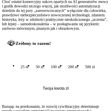
Choć ostatni komercyjny sukces opartych na AI generatorów mowy
i grafik dowodzi niczego więcej, jak możliwości automatyzacji
dziedzin do tej pory „zarezerwowanych” wyłącznie dla człowieka,
prawdziwe niebezpieczeństwo nowoczesnej technologii, zdaniem
historyka, leży w zdolności praktycznie nieskończonego „uczenia”,
lub lepiej – samodoskonalenia – w posługiwaniu się językiem:
zarówno mówionym, pisanym jak i obrazkowym.
Zróbmy to razem!
25 zł
50 zł
100 zł
200 zł
500 zł
Bazując na przekonaniu, że rozwój cywilizacyjny determinuje
przede wszystkim umiejętność tworzenia interesujących i