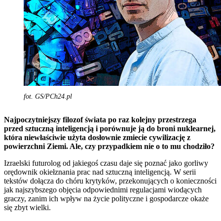
fot. GS/PCh24.pl
Najpoczytniejszy filozof świata po raz kolejny przestrzega
przed sztuczną inteligencją i porównuje ją do broni nuklearnej,
która niewłaściwie użyta dosłownie zmiecie cywilizację z
powierzchni Ziemi. Ale, czy przypadkiem nie o to mu chodziło?
Izraelski futurolog od jakiegoś czasu daje się poznać jako gorliwy
orędownik okiełznania prac nad sztuczną inteligencją. W serii
tekstów dołącza do chóru krytyków, przekonujących o konieczności
jak najszybszego objęcia odpowiednimi regulacjami wiodących
graczy, zanim ich wpływ na życie polityczne i gospodarcze okaże
się zbyt wielki.