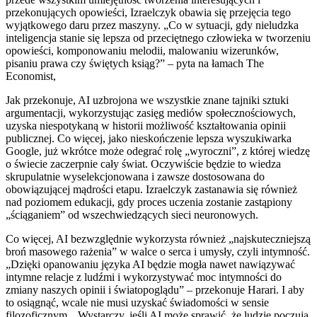
przekonujących opowieści, Izraelczyk obawia się przejęcia tego
wyjątkowego daru przez maszyny. „Co w sytuacji, gdy nieludzka
inteligencja stanie się lepsza od przeciętnego człowieka w tworzeniu
opowieści, komponowaniu melodii, malowaniu wizerunków,
pisaniu prawa czy świętych ksiąg?” – pyta na łamach The
Economist,
Jak przekonuje, AI uzbrojona we wszystkie znane tajniki sztuki
argumentacji, wykorzystując zasięg mediów społecznościowych,
uzyska niespotykaną w historii możliwość kształtowania opinii
publicznej. Co więcej, jako nieskończenie lepsza wyszukiwarka
Google, już wkrótce może odegrać rolę „wyroczni”, z której wiedzę
o świecie zaczerpnie cały świat. Oczywiście będzie to wiedza
skrupulatnie wyselekcjonowana i zawsze dostosowana do
obowiązującej mądrości etapu. Izraelczyk zastanawia się również
nad poziomem edukacji, gdy proces uczenia zostanie zastąpiony
„ściąganiem” od wszechwiedzących sieci neuronowych.
Co więcej, AI bezwzględnie wykorzysta również „najskuteczniejszą
broń masowego rażenia” w walce o serca i umysły, czyli intymność.
„Dzięki opanowaniu języka AI będzie mogła nawet nawiązywać
intymne relacje z ludźmi i wykorzystywać moc intymności do
zmiany naszych opinii i światopoglądu” – przekonuje Harari. I aby
to osiągnąć, wcale nie musi uzyskać świadomości w sensie
filozoficznym. „Wystarczy, jeśli AI może sprawić, że ludzie poczują