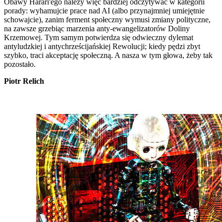
Obawy Harari'ego należy więc bardziej odczytywać w kategorii
porady: wyhamujcie prace nad AI (albo przynajmniej umiejętnie
schowajcie), zanim ferment społeczny wymusi zmiany polityczne,
na zawsze grzebiąc marzenia anty-ewangelizatorów Doliny
Krzemowej. Tym samym potwierdza się odwieczny dylemat
antyludzkiej i antychrześcijańskiej Rewolucji; kiedy pędzi zbyt
szybko, traci akceptację społeczną. A nasza w tym głowa, żeby tak
pozostało.
Piotr Relich