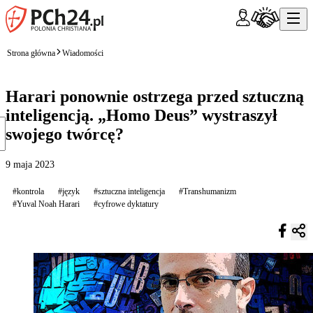
Strona główna
Wiadomości
Harari ponownie ostrzega przed sztuczną
inteligencją. „Homo Deus” wystraszył
swojego twórcę?
9 maja 2023
#kontrola
#język
#sztuczna inteligencja
#Transhumanizm
#Yuval Noah Harari
#cyfrowe dyktatury