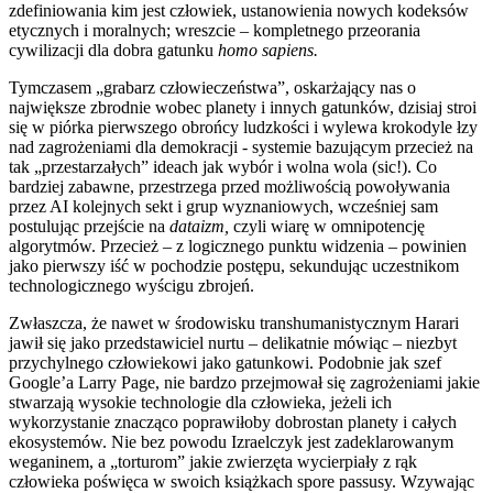
zdefiniowania kim jest człowiek, ustanowienia nowych kodeksów
etycznych i moralnych; wreszcie – kompletnego przeorania
cywilizacji dla dobra gatunku
homo sapiens.
Tymczasem „grabarz człowieczeństwa”, oskarżający nas o
największe zbrodnie wobec planety i innych gatunków, dzisiaj stroi
się w piórka pierwszego obrońcy ludzkości i wylewa krokodyle łzy
nad zagrożeniami dla demokracji - systemie bazującym przecież na
tak „przestarzałych” ideach jak wybór i wolna wola (sic!). Co
bardziej zabawne, przestrzega przed możliwością powoływania
przez AI kolejnych sekt i grup wyznaniowych, wcześniej sam
postulując przejście na
dataizm,
czyli wiarę w omnipotencję
algorytmów. Przecież – z logicznego punktu widzenia – powinien
jako pierwszy iść w pochodzie postępu, sekundując uczestnikom
technologicznego wyścigu zbrojeń.
Zwłaszcza, że nawet w środowisku transhumanistycznym Harari
jawił się jako przedstawiciel nurtu – delikatnie mówiąc – niezbyt
przychylnego człowiekowi jako gatunkowi. Podobnie jak szef
Google’a Larry Page, nie bardzo przejmował się zagrożeniami jakie
stwarzają wysokie technologie dla człowieka, jeżeli ich
wykorzystanie znacząco poprawiłoby dobrostan planety i całych
ekosystemów. Nie bez powodu Izraelczyk jest zadeklarowanym
weganinem, a „torturom” jakie zwierzęta wycierpiały z rąk
człowieka poświęca w swoich książkach spore passusy. Wzywając