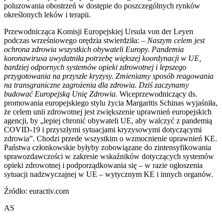
poluzowania obostrzeń w dostępie do poszczególnych rynków
określonych leków i terapii.
Przewodnicząca Komisji Europejskiej Ursula von der Leyen
podczas wrześniowego orędzia stwierdziła:
– Naszym celem jest
ochrona zdrowia wszystkich obywateli Europy. Pandemia
koronawirusa uwydatniła potrzebę większej koordynacji w UE,
bardziej odpornych systemów opieki zdrowotnej i lepszego
przygotowania na przyszłe kryzysy. Zmieniamy sposób reagowania
na transgraniczne zagrożenia dla zdrowia. Dziś zaczynamy
budować Europejską Unię Zdrowia.
Wiceprzewodniczący ds.
promowania europejskiego stylu życia Margaritis Schinas wyjaśniła,
że celem unii zdrowotnej jest zwiększenie uprawnień europejskich
agencji, by „lepiej chronić obywateli UE, aby walczyć z pandemią
COVID-19 i przyszłymi sytuacjami kryzysowymi dotyczącymi
zdrowia”. Chodzi przede wszystkim o wzmocnienie uprawnień KE.
Państwa członkowskie byłyby zobowiązane do zintensyfikowania
sprawozdawczości w zakresie wskaźników dotyczących systemów
opieki zdrowotnej i podporządkowania się – w razie ogłoszenia
sytuacji nadzwyczajnej w UE – wytycznym KE i innych organów.
Źródło: euractiv.com
AS