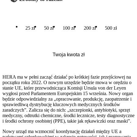
25 zł
50 zł
100 zł
200 zł
500 zł
HERA ma w pełni zacząć działać po krótkiej fazie przejściowej na
początku roku 2022. O nowym urzędzie będzie mowa w orędziu o
stanie UE, które przewodnicząca Komisji Ursula von der Leyen
wygłosi przed Parlamentem Europejskim 15 września. Nowy organ
będzie odpowiedzialny za „opracowanie, produkcję, zaopatrzenie i
sprawiedliwą dystrybucję kluczowych medycznych środków
zaradczych”. Zalicza się do nich: „szczepionki, antybiotyki, sprzęt
medyczny, odtrutki chemiczne, środki lecznicze, testy diagnostyczne
i środki ochrony osobistej (PPE), takie jak rękawiczki oraz maski”.
Nowy urząd ma wzmocnić koordynację działań między UE a
państwami członkowskimi w zakresie gotowości, jak i reagowania