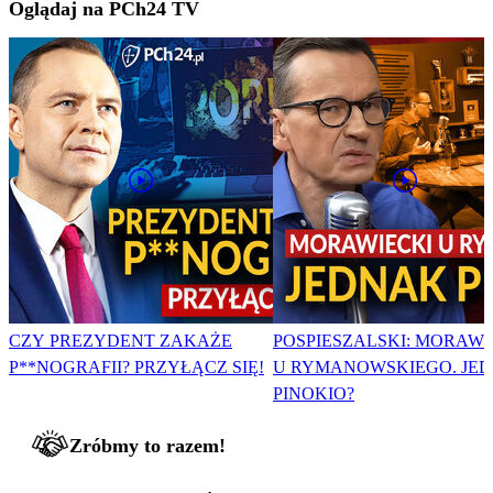
Oglądaj na PCh24 TV
CZY PREZYDENT ZAKAŻE
POSPIESZALSKI: MORAWI
P**NOGRAFII? PRZYŁĄCZ SIĘ!
U RYMANOWSKIEGO. JE
PINOKIO?
Zróbmy to razem!