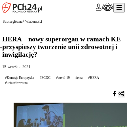
Strona główna
Wiadomości
HERA – nowy superorgan w ramach KE
przyspieszy tworzenie unii zdrowotnej i
inwigilację?
15 września 2021
#Komisja Europejska
#ECDC
#covid-19
#ema
#HERA
#unia zdrowotna