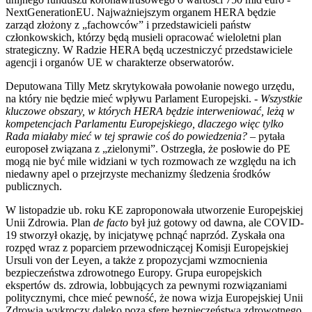
NextGenerationEU. Najważniejszym organem HERA będzie
zarząd złożony z „fachowców” i przedstawicieli państw
członkowskich, którzy będą musieli opracować wieloletni plan
strategiczny. W Radzie HERA będą uczestniczyć przedstawiciele
agencji i organów UE w charakterze obserwatorów.
Deputowana Tilly Metz skrytykowała powołanie nowego urzędu,
na który nie będzie mieć wpływu Parlament Europejski.
- Wszystkie
kluczowe obszary, w których HERA będzie interweniować, leżą w
kompetencjach Parlamentu Europejskiego, dlaczego więc tylko
Rada miałaby mieć w tej sprawie coś do powiedzenia?
– pytała
europoseł związana z „zielonymi”. Ostrzegła, że posłowie do PE
mogą nie być mile widziani w tych rozmowach ze względu na ich
niedawny apel o przejrzyste mechanizmy śledzenia środków
publicznych.
W listopadzie ub. roku KE zaproponowała utworzenie Europejskiej
Unii Zdrowia. Plan
de facto
był już gotowy od dawna, ale COVID-
19 stworzył okazję, by inicjatywę pchnąć naprzód. Zyskała ona
rozpęd wraz z poparciem przewodniczącej Komisji Europejskiej
Ursuli von der Leyen, a także z propozycjami wzmocnienia
bezpieczeństwa zdrowotnego Europy. Grupa europejskich
ekspertów ds. zdrowia, lobbujących za pewnymi rozwiązaniami
politycznymi, chce mieć pewność, że nowa wizja Europejskiej Unii
Zdrowia wykroczy daleko poza sferę bezpieczeństwa zdrowotnego