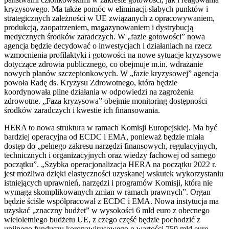
kryzysowego. Ma także pomóc w eliminacji słabych punktów i
strategicznych zależności w UE związanych z opracowywaniem,
produkcją, zaopatrzeniem, magazynowaniem i dystrybucją
medycznych środków zaradczych. W „fazie gotowości” nowa
agencja będzie decydować o inwestycjach i działaniach na rzecz
wzmocnienia profilaktyki i gotowości na nowe sytuacje kryzysowe
dotyczące zdrowia publicznego, co obejmuje m.in. wdrażanie
nowych planów szczepionkowych. W „fazie kryzysowej” agencja
powoła Radę ds. Kryzysu Zdrowotnego, która będzie
koordynowała pilne działania w odpowiedzi na zagrożenia
zdrowotne. „Faza kryzysowa” obejmie monitoring dostępności
środków zaradczych i kwestie ich finansowania.
HERA to nowa struktura w ramach Komisji Europejskiej. Ma być
bardziej operacyjna od ECDC i EMA, ponieważ będzie miała
dostęp do „pełnego zakresu narzędzi finansowych, regulacyjnych,
technicznych i organizacyjnych oraz wiedzy fachowej od samego
początku”. „Szybka operacjonalizacja HERA na początku 2022 r.
jest możliwa dzięki elastyczności uzyskanej wskutek wykorzystaniu
istniejących uprawnień, narzędzi i programów Komisji, która nie
wymaga skomplikowanych zmian w ramach prawnych”. Organ
będzie ściśle współpracował z ECDC i EMA. Nowa instytucja ma
uzyskać „znaczny budżet” w wysokości 6 mld euro z obecnego
wieloletniego budżetu UE, z czego część będzie pochodzić z
unijnego funduszu koronawirusowego o wartości 750 mld euro -