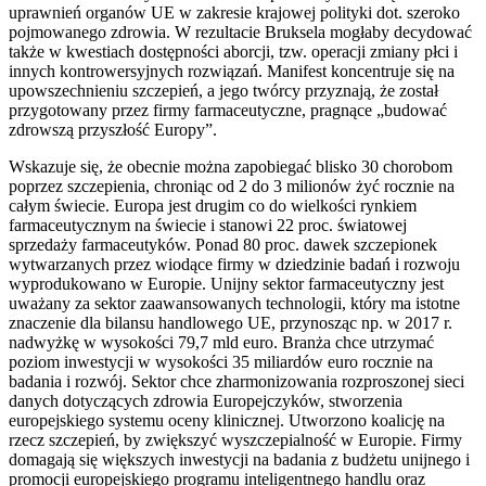
uprawnień organów UE w zakresie krajowej polityki dot. szeroko
pojmowanego zdrowia. W rezultacie Bruksela mogłaby decydować
także w kwestiach dostępności aborcji, tzw. operacji zmiany płci i
innych kontrowersyjnych rozwiązań. Manifest koncentruje się na
upowszechnieniu szczepień, a jego twórcy przyznają, że został
przygotowany przez firmy farmaceutyczne, pragnące „budować
zdrowszą przyszłość Europy”.
Wskazuje się, że obecnie można zapobiegać blisko 30 chorobom
poprzez szczepienia, chroniąc od 2 do 3 milionów żyć rocznie na
całym świecie. Europa jest drugim co do wielkości rynkiem
farmaceutycznym na świecie i stanowi 22 proc. światowej
sprzedaży farmaceutyków. Ponad 80 proc. dawek szczepionek
wytwarzanych przez wiodące firmy w dziedzinie badań i rozwoju
wyprodukowano w Europie. Unijny sektor farmaceutyczny jest
uważany za sektor zaawansowanych technologii, który ma istotne
znaczenie dla bilansu handlowego UE, przynosząc np. w 2017 r.
nadwyżkę w wysokości 79,7 mld euro. Branża chce utrzymać
poziom inwestycji w wysokości 35 miliardów euro rocznie na
badania i rozwój. Sektor chce zharmonizowania rozproszonej sieci
danych dotyczących zdrowia Europejczyków, stworzenia
europejskiego systemu oceny klinicznej. Utworzono koalicję na
rzecz szczepień, by zwiększyć wyszczepialność w Europie. Firmy
domagają się większych inwestycji na badania z budżetu unijnego i
promocji europejskiego programu inteligentnego handlu oraz