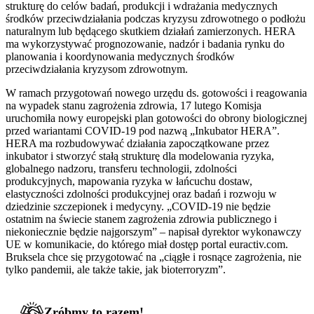
strukturę do celów badań, produkcji i wdrażania medycznych
środków przeciwdziałania podczas kryzysu zdrowotnego o podłożu
naturalnym lub będącego skutkiem działań zamierzonych. HERA
ma wykorzystywać prognozowanie, nadzór i badania rynku do
planowania i koordynowania medycznych środków
przeciwdziałania kryzysom zdrowotnym.
W ramach przygotowań nowego urzędu ds. gotowości i reagowania
na wypadek stanu zagrożenia zdrowia, 17 lutego Komisja
uruchomiła nowy europejski plan gotowości do obrony biologicznej
przed wariantami COVID-19 pod nazwą „Inkubator HERA”.
HERA ma rozbudowywać działania zapoczątkowane przez
inkubator i stworzyć stałą strukturę dla modelowania ryzyka,
globalnego nadzoru, transferu technologii, zdolności
produkcyjnych, mapowania ryzyka w łańcuchu dostaw,
elastyczności zdolności produkcyjnej oraz badań i rozwoju w
dziedzinie szczepionek i medycyny. „COVID-19 nie będzie
ostatnim na świecie stanem zagrożenia zdrowia publicznego i
niekoniecznie będzie najgorszym” – napisał dyrektor wykonawczy
UE w komunikacie, do którego miał dostęp portal euractiv.com.
Bruksela chce się przygotować na „ciągłe i rosnące zagrożenia, nie
tylko pandemii, ale także takie, jak bioterroryzm”.
Zróbmy to razem!