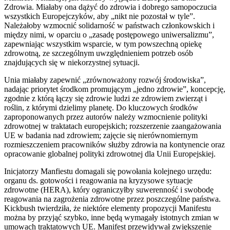
Zdrowia. Miałaby ona dążyć do zdrowia i dobrego samopoczucia
wszystkich Europejczyków, aby „nikt nie pozostał w tyle”.
Należałoby wzmocnić solidarność w państwach członkowskich i
między nimi, w oparciu o „zasadę postępowego uniwersalizmu”,
zapewniając wszystkim wsparcie, w tym powszechną opiekę
zdrowotną, ze szczególnym uwzględnieniem potrzeb osób
znajdujących się w niekorzystnej sytuacji.
Unia miałaby zapewnić „zrównoważony rozwój środowiska”,
nadając priorytet środkom promującym „jedno zdrowie”, koncepcję,
zgodnie z którą łączy się zdrowie ludzi ze zdrowiem zwierząt i
roślin, z którymi dzielimy planetę. Do kluczowych środków
zaproponowanych przez autorów należy wzmocnienie polityki
zdrowotnej w traktatach europejskich; rozszerzenie zaangażowania
UE w badania nad zdrowiem; zajęcie się nierównomiernym
rozmieszczeniem pracowników służby zdrowia na kontynencie oraz
opracowanie globalnej polityki zdrowotnej dla Unii Europejskiej.
Inicjatorzy Manfiestu domagali się powołania kolejnego urzędu:
organu ds. gotowości i reagowania na kryzysowe sytuacje
zdrowotne (HERA), który ograniczyłby suwerenność i swobodę
reagowania na zagrożenia zdrowotne przez poszczególne państwa.
Kickbush twierdziła, że niektóre elementy propozycji Manifestu
można by przyjąć szybko, inne będą wymagały istotnych zmian w
umowach traktatowych UE. Manifest przewidywał zwiększenie