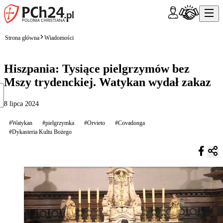
Strona główna
Wiadomości
Hiszpania: Tysiące pielgrzymów bez
Mszy trydenckiej. Watykan wydał zakaz
8 lipca 2024
#Watykan
#pielgrzymka
#Orvieto
#Covadonga
#Dykasteria Kultu Bożego