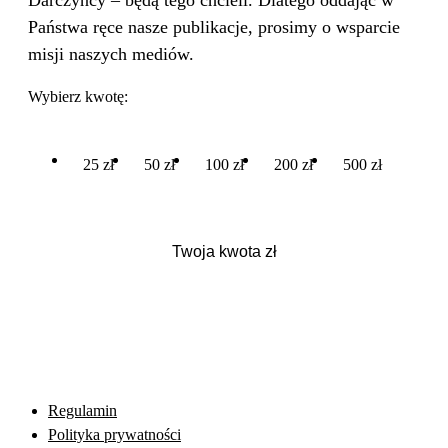
Darczyńcy – będą tego chcieli. Dlatego oddając w
Państwa ręce nasze publikacje, prosimy o wsparcie
misji naszych mediów.
Wybierz kwotę:
25 zł
50 zł
100 zł
200 zł
500 zł
Regulamin
Polityka prywatności