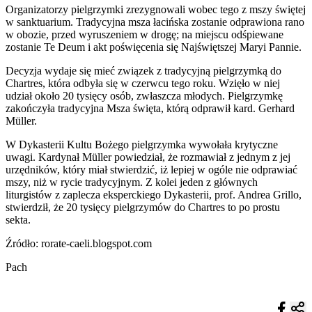
Organizatorzy pielgrzymki zrezygnowali wobec tego z mszy świętej
w sanktuarium. Tradycyjna msza łacińska zostanie odprawiona rano
w obozie, przed wyruszeniem w drogę; na miejscu odśpiewane
zostanie Te Deum i akt poświęcenia się Najświętszej Maryi Pannie.
Decyzja wydaje się mieć związek z tradycyjną pielgrzymką do
Chartres, która odbyła się w czerwcu tego roku. Wzięło w niej
udział około 20 tysięcy osób, zwłaszcza młodych. Pielgrzymkę
zakończyła tradycyjna Msza święta, którą odprawił kard. Gerhard
Müller.
W Dykasterii Kultu Bożego pielgrzymka wywołała krytyczne
uwagi. Kardynał Müller powiedział, że rozmawiał z jednym z jej
urzędników, który miał stwierdzić, iż lepiej w ogóle nie odprawiać
mszy, niż w rycie tradycyjnym. Z kolei jeden z głównych
liturgistów z zaplecza eksperckiego Dykasterii, prof. Andrea Grillo,
stwierdził, że 20 tysięcy pielgrzymów do Chartres to po prostu
sekta.
Źródło: rorate-caeli.blogspot.com
Pach