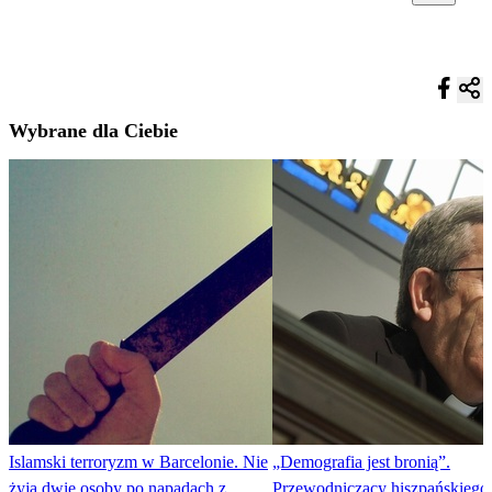
Wybrane dla Ciebie
Islamski terroryzm w Barcelonie. Nie
„Demografia jest bronią”.
żyją dwie osoby po napadach z
Przewodniczący hiszpańskiego