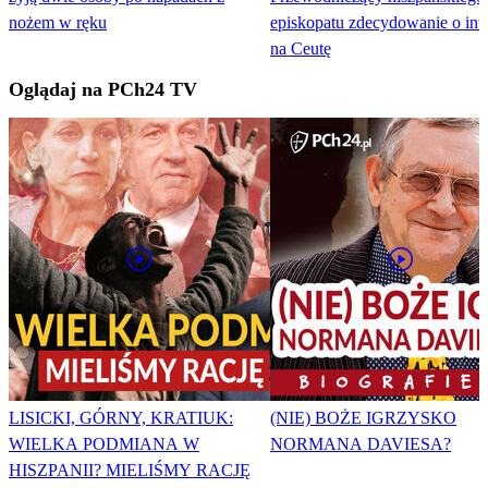
nożem w ręku
episkopatu zdecydowanie o inw
na Ceutę
Oglądaj na PCh24 TV
LISICKI, GÓRNY, KRATIUK:
(NIE) BOŻE IGRZYSKO
WIELKA PODMIANA W
NORMANA DAVIESA?
HISZPANII? MIELIŚMY RACJĘ