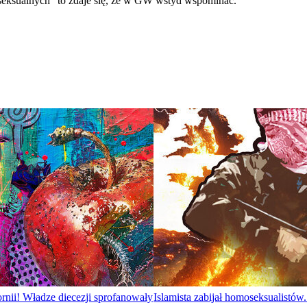
seksualnych” to zdaje się, że w GW wstyd wspominać.
rnii! Władze diecezji sprofanowały
Islamista zabijał homoseksualistó