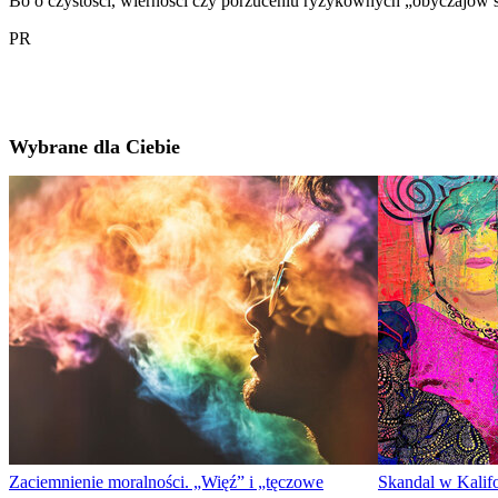
Bo o czystości, wierności czy porzuceniu ryzykownych „obyczajów 
PR
Wybrane dla Ciebie
Zaciemnienie moralności. „Więź” i „tęczowe
Skandal w Kalifo