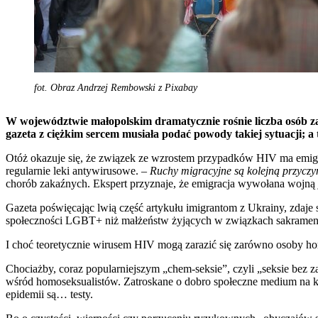
fot. Obraz Andrzej Rembowski z Pixabay
W województwie małopolskim dramatycznie rośnie liczba osó
gazeta z ciężkim sercem musiała podać powody takiej sytuacji; a
Otóż okazuje się, że związek ze wzrostem przypadków HIV ma emigra
regularnie leki antywirusowe.
– Ruchy migracyjne są kolejną przyczy
chorób zakaźnych. Ekspert przyznaje, że emigracja wywołana wojną 
Gazeta poświęcając lwią część artykułu imigrantom z Ukrainy, zdaj
społeczności LGBT+ niż małżeństw żyjących w związkach sakrame
I choć teoretycznie wirusem HIV mogą zarazić się zarówno osoby ho
Chociażby, coraz popularniejszym „chem-seksie”, czyli „seksie bez
wśród homoseksualistów. Zatroskane o dobro społeczne medium na k
epidemii są… testy.