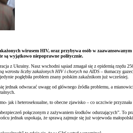
b zakażonych wirusem HIV, oraz przybywa osób w zaawansowany
 te są wyjątkowo niepoprawne politycznie.
cja z Ukrainy. Nasz wschodni sąsiad zmagał się z epidemią rzędu 250
ną wzrostu liczby zakażonych HIV i chorych na AIDS
– tłumaczy gazeci
jedynie pogłębiła problem znany polskim zakaźnikom już wcześniej.
e się jednak odwracać uwagę od głównego źródła problemu, a mianowi
ntalnych.
mo- jak i heteroseksualne, to obecne zjawisko – co uczciwie przyzna
 zabezpieczeń połączonym z zażywaniem środków odurzających”. To pra
ońcu jednak uspokaja, że sprawą zajmuje się już wojewoda małopolsk