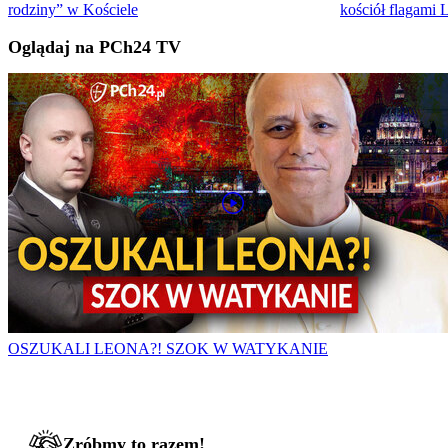
rodziny” w Kościele
kościół flagami
Oglądaj na PCh24 TV
OSZUKALI LEONA?! SZOK W WATYKANIE
Zróbmy to razem!