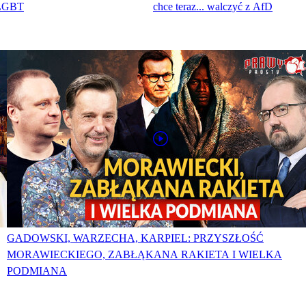
 LGBT
chce teraz... walczyć z AfD
GADOWSKI, WARZECHA, KARPIEL: PRZYSZŁOŚĆ
MORAWIECKIEGO, ZABŁĄKANA RAKIETA I WIELKA
PODMIANA