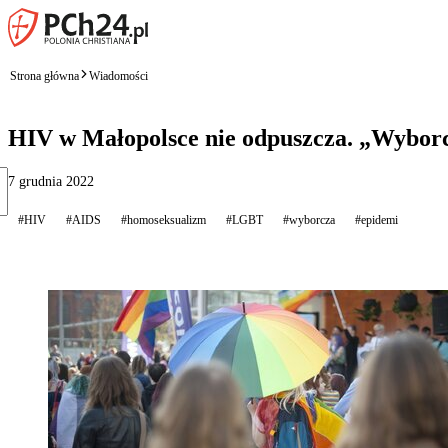
Strona główna
Wiadomości
HIV w Małopolsce nie odpuszcza. „Wyborcz
7 grudnia 2022
#HIV
#AIDS
#homoseksualizm
#LGBT
#wyborcza
#epidemi