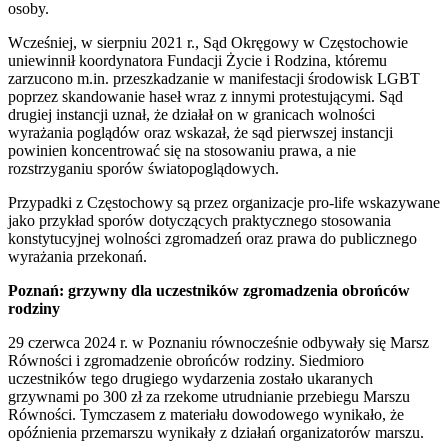
osoby.
Wcześniej, w sierpniu 2021 r., Sąd Okręgowy w Częstochowie
uniewinnił koordynatora Fundacji Życie i Rodzina, któremu
zarzucono m.in. przeszkadzanie w manifestacji środowisk LGBT
poprzez skandowanie haseł wraz z innymi protestującymi. Sąd
drugiej instancji uznał, że działał on w granicach wolności
wyrażania poglądów oraz wskazał, że sąd pierwszej instancji
powinien koncentrować się na stosowaniu prawa, a nie
rozstrzyganiu sporów światopoglądowych.
Przypadki z Częstochowy są przez organizacje pro-life wskazywane
jako przykład sporów dotyczących praktycznego stosowania
konstytucyjnej wolności zgromadzeń oraz prawa do publicznego
wyrażania przekonań.
Poznań: grzywny dla uczestników zgromadzenia obrońców
rodziny
29 czerwca 2024 r. w Poznaniu równocześnie odbywały się Marsz
Równości i zgromadzenie obrońców rodziny. Siedmioro
uczestników tego drugiego wydarzenia zostało ukaranych
grzywnami po 300 zł za rzekome utrudnianie przebiegu Marszu
Równości. Tymczasem z materiału dowodowego wynikało, że
opóźnienia przemarszu wynikały z działań organizatorów marszu.