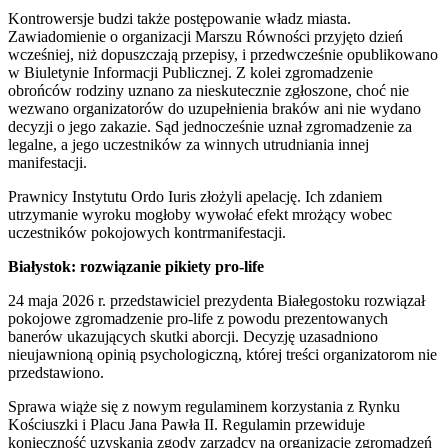
Kontrowersje budzi także postępowanie władz miasta.
Zawiadomienie o organizacji Marszu Równości przyjęto dzień
wcześniej, niż dopuszczają przepisy, i przedwcześnie opublikowano
w Biuletynie Informacji Publicznej. Z kolei zgromadzenie
obrońców rodziny uznano za nieskutecznie zgłoszone, choć nie
wezwano organizatorów do uzupełnienia braków ani nie wydano
decyzji o jego zakazie. Sąd jednocześnie uznał zgromadzenie za
legalne, a jego uczestników za winnych utrudniania innej
manifestacji.
Prawnicy Instytutu Ordo Iuris złożyli apelację. Ich zdaniem
utrzymanie wyroku mogłoby wywołać efekt mrożący wobec
uczestników pokojowych kontrmanifestacji.
Białystok: rozwiązanie pikiety pro-life
24 maja 2026 r. przedstawiciel prezydenta Białegostoku rozwiązał
pokojowe zgromadzenie pro-life z powodu prezentowanych
banerów ukazujących skutki aborcji. Decyzję uzasadniono
nieujawnioną opinią psychologiczną, której treści organizatorom nie
przedstawiono.
Sprawa wiąże się z nowym regulaminem korzystania z Rynku
Kościuszki i Placu Jana Pawła II. Regulamin przewiduje
konieczność uzyskania zgody zarządcy na organizację zgromadzeń