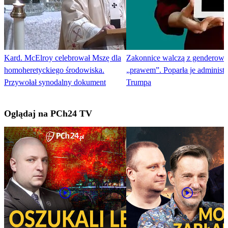
Kard. McElroy celebrował Mszę dla
Zakonnice walczą z genderow
homoheretyckiego środowiska.
„prawem”. Poparła je administr
Przywołał synodalny dokument
Trumpa
Oglądaj na PCh24 TV