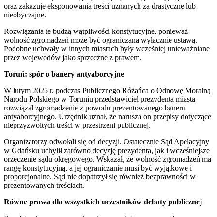
oraz zakazuje eksponowania treści uznanych za drastyczne lub
nieobyczajne.
Rozwiązania te budzą wątpliwości konstytucyjne, ponieważ
wolność zgromadzeń może być ograniczana wyłącznie ustawą.
Podobne uchwały w innych miastach były wcześniej unieważniane
przez wojewodów jako sprzeczne z prawem.
Toruń: spór o banery antyaborcyjne
W lutym 2025 r. podczas Publicznego Różańca o Odnowę Moralną
Narodu Polskiego w Toruniu przedstawiciel prezydenta miasta
rozwiązał zgromadzenie z powodu prezentowanego baneru
antyaborcyjnego. Urzędnik uznał, że narusza on przepisy dotyczące
nieprzyzwoitych treści w przestrzeni publicznej.
Organizatorzy odwołali się od decyzji. Ostatecznie Sąd Apelacyjny
w Gdańsku uchylił zarówno decyzję prezydenta, jak i wcześniejsze
orzeczenie sądu okręgowego. Wskazał, że wolność zgromadzeń ma
rangę konstytucyjną, a jej ograniczanie musi być wyjątkowe i
proporcjonalne. Sąd nie dopatrzył się również bezprawności w
prezentowanych treściach.
Równe prawa dla wszystkich uczestników debaty publicznej