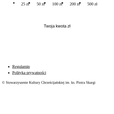
25 zł
50 zł
100 zł
200 zł
500 zł
Regulamin
Polityka prywatności
© Stowarzyszenie Kultury Chrześcijańskiej im. ks. Piotra Skargi