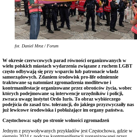
fot. Daniel Mroz / Forum
W okresie czerwcowych parad równości organizowanych w
wielu polskich miastach wydarzenia związane z ruchem LGBT
często odbywają się przy wsparciu lub patronacie władz
samorządowych. Zdaniem środowisk pro-life odmiennie
traktowane są natomiast zgromadzenia modlitewne i
kontrmanifestacje organizowane przez obrońców życia, wobec
których podejmowane są interwencje urzędników i policji,
zwraca uwagę instytut Ordo Iuris. To obraz wybiórczego
podejścia do zasad tzw. tolerancji, do jakiego przyzwyczaiły nas
już lewicowe środowiska i pobłażające im organy państwa.
Częstochowa: sądy po stronie wolności zgromadzeń
Jednym z przywoływanych przykładów jest Częstochowa, gdzie w
sierpniu 2024 r. podczas kontrmanifestacji zorganizowanej przez