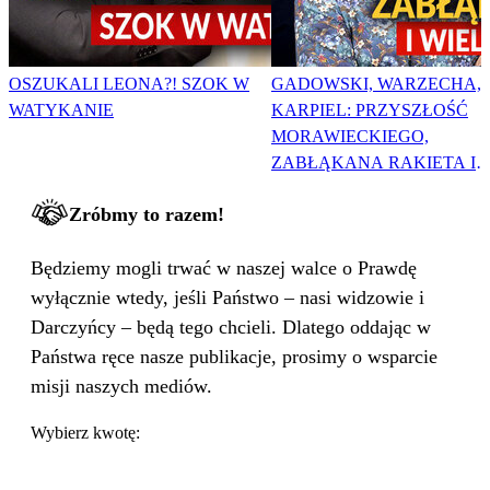
OSZUKALI LEONA?! SZOK W
GADOWSKI, WARZECHA,
WATYKANIE
KARPIEL: PRZYSZŁOŚĆ
MORAWIECKIEGO,
ZABŁĄKANA RAKIETA I
WIELKA PODMIANA
Zróbmy to razem!
Będziemy mogli trwać w naszej walce o Prawdę
wyłącznie wtedy, jeśli Państwo – nasi widzowie i
Darczyńcy – będą tego chcieli. Dlatego oddając w
Państwa ręce nasze publikacje, prosimy o wsparcie
misji naszych mediów.
Wybierz kwotę: