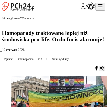
Strona główna
Wiadomości
Homoparady traktowane lepiej niż
środowiska pro-life. Ordo Iuris alarmuje!
19 czerwca 2026
#gender
#homoparada
#LGBT
#miesiąc dumy