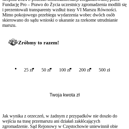
Fundację Pro – Prawo do Życia uczestnicy zgromadzenia modlili się
i prezentowali transparenty wzdłuż trasy VI Marszu Równości.
Mimo pokojowego przebiegu wydarzenia wobec dwóch osób
skierowano do sądu wnioski o ukaranie za rzekome utrudnianie
marszu.
Zróbmy to razem!
25 zł
50 zł
100 zł
200 zł
500 zł
Jak wynika z orzeczeń, w żadnym z przypadków nie doszło do
wejścia na trasę przemarszu ani działań zakłócających
zgromadzenie. Sąd Rejonowy w Częstochowie uniewinnił obie