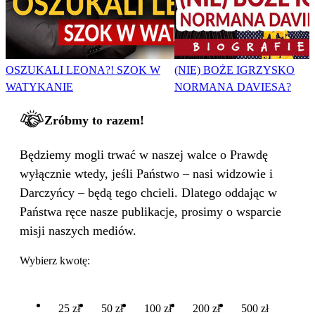
OSZUKALI LEONA?! SZOK W
(NIE) BOŻE IGRZYSKO
WATYKANIE
NORMANA DAVIESA?
Zróbmy to razem!
Będziemy mogli trwać w naszej walce o Prawdę
wyłącznie wtedy, jeśli Państwo – nasi widzowie i
Darczyńcy – będą tego chcieli. Dlatego oddając w
Państwa ręce nasze publikacje, prosimy o wsparcie
misji naszych mediów.
Wybierz kwotę:
25 zł
50 zł
100 zł
200 zł
500 zł