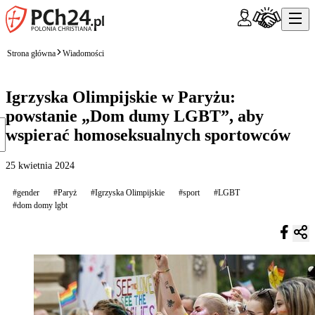
Strona główna
Wiadomości
Igrzyska Olimpijskie w Paryżu:
powstanie „Dom dumy LGBT”, aby
wspierać homoseksualnych sportowców
25 kwietnia 2024
#gender
#Paryż
#Igrzyska Olimpijskie
#sport
#LGBT
#dom domy lgbt