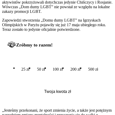
aktywistów pokrzyżowali dotychczas jedynie Chińczycy i Rosjanie.
Wówczas „Dom dumy LGBT” nie powstał ze względu na lokalne
zakazy promocji LGBT.
Zapowiedzi stworzenia „Domu dumy LGBT” na Igrzyskach
Olimpijskich w Paryżu pojawiły się już 17 maja ubiegłego roku.
Teraz zostało to jedynie oficjalnie potwierdzone.
Zróbmy to razem!
25 zł
50 zł
100 zł
200 zł
500 zł
„Jesteśmy przekonani, że sport zmienia życie, a także jest potężnym
narzędziem zmiany mentalności i przyczynia się do walki z