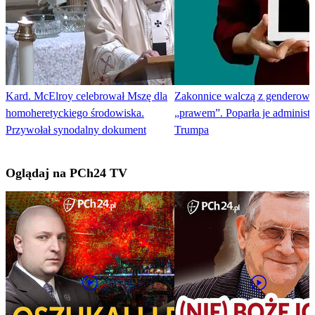
Kard. McElroy celebrował Mszę dla
Zakonnice walczą z genderow
homoheretyckiego środowiska.
„prawem”. Poparła je administr
Przywołał synodalny dokument
Trumpa
Oglądaj na PCh24 TV