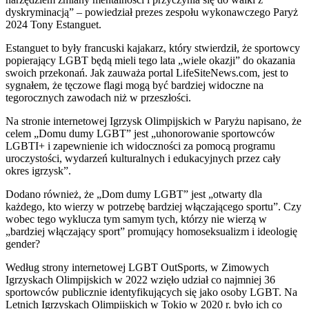
dyskryminacją” – powiedział prezes zespołu wykonawczego Paryż
2024 Tony Estanguet.
Estanguet to były francuski kajakarz, który stwierdził, że sportowcy
popierający LGBT będą mieli tego lata „wiele okazji” do okazania
swoich przekonań. Jak zauważa portal LifeSiteNews.com, jest to
sygnałem, że tęczowe flagi mogą być bardziej widoczne na
tegorocznych zawodach niż w przeszłości.
Na stronie internetowej Igrzysk Olimpijskich w Paryżu napisano, że
celem „Domu dumy LGBT” jest „uhonorowanie sportowców
LGBTI+ i zapewnienie ich widoczności za pomocą programu
uroczystości, wydarzeń kulturalnych i edukacyjnych przez cały
okres igrzysk”.
Dodano również, że „Dom dumy LGBT” jest „otwarty dla
każdego, kto wierzy w potrzebę bardziej włączającego sportu”. Czy
wobec tego wyklucza tym samym tych, którzy nie wierzą w
„bardziej włączający sport” promujący homoseksualizm i ideologię
gender?
Według strony internetowej LGBT OutSports, w Zimowych
Igrzyskach Olimpijskich w 2022 wzięło udział co najmniej 36
sportowców publicznie identyfikujących się jako osoby LGBT. Na
Letnich Igrzyskach Olimpijskich w Tokio w 2020 r. było ich co