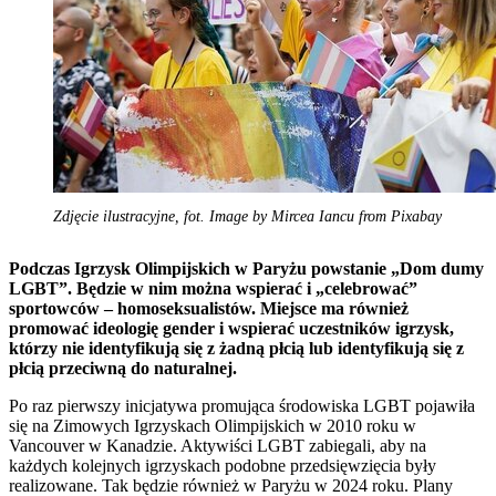
Zdjęcie ilustracyjne, fot. Image by Mircea Iancu from Pixabay
Podczas Igrzysk Olimpijskich w Paryżu powstanie „Dom dumy
LGBT”. Będzie w nim można wspierać i „celebrować”
sportowców – homoseksualistów. Miejsce ma również
promować ideologię gender i wspierać uczestników igrzysk,
którzy nie identyfikują się z żadną płcią lub identyfikują się z
płcią przeciwną do naturalnej.
Po raz pierwszy inicjatywa promująca środowiska LGBT pojawiła
się na Zimowych Igrzyskach Olimpijskich w 2010 roku w
Vancouver w Kanadzie. Aktywiści LGBT zabiegali, aby na
każdych kolejnych igrzyskach podobne przedsięwzięcia były
realizowane. Tak będzie również w Paryżu w 2024 roku. Plany