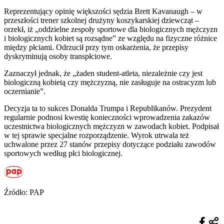
Reprezentujący opinię większości sędzia Brett Kavanaugh – w
przeszłości trener szkolnej drużyny koszykarskiej dziewcząt –
orzekł, iż „oddzielne zespoły sportowe dla biologicznych mężczyzn
i biologicznych kobiet są rozsądne” ze względu na fizyczne różnice
między płciami. Odrzucił przy tym oskarżenia, że przepisy
dyskryminują osoby transpłciowe.
Zaznaczył jednak, że „żaden student-atleta, niezależnie czy jest
biologiczną kobietą czy mężczyzną, nie zasługuje na ostracyzm lub
oczernianie”.
Decyzja ta to sukces Donalda Trumpa i Republikanów. Prezydent
regularnie podnosi kwestię konieczności wprowadzenia zakazów
uczestnictwa biologicznych mężczyzn w zawodach kobiet. Podpisał
w tej sprawie specjalne rozporządzenie. Wyrok utrwala też
uchwalone przez 27 stanów przepisy dotyczące podziału zawodów
sportowych według płci biologicznej.
Źródło: PAP