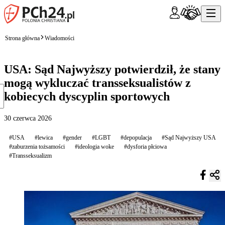
Strona główna
Wiadomości
USA: Sąd Najwyższy potwierdził, że stany
mogą wykluczać transseksualistów z
kobiecych dyscyplin sportowych
30 czerwca 2026
#USA
#lewica
#gender
#LGBT
#depopulacja
#Sąd Najwyższy USA
#zaburzenia tożsamości
#ideologia woke
#dysforia płciowa
#Transseksualizm