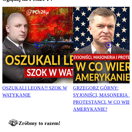
OSZUKALI LEONA?! SZOK W
GRZEGORZ GÓRNY:
WATYKANIE
SYJONIŚCI, MASONERIA I
PROTESTANCI. W CO WIE
AMERYKANIE?
Zróbmy to razem!