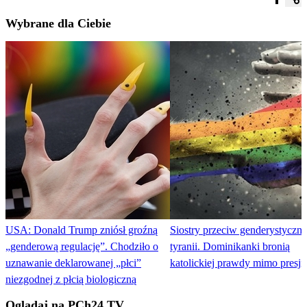
Wybrane dla Ciebie
USA: Donald Trump zniósł groźną
Siostry przeciw genderystyczne
„genderową regulację”. Chodziło o
tyranii. Dominikanki bronią
uznawanie deklarowanej „płci”
katolickiej prawdy mimo presji
niezgodnej z płcią biologiczną
Oglądaj na PCh24 TV