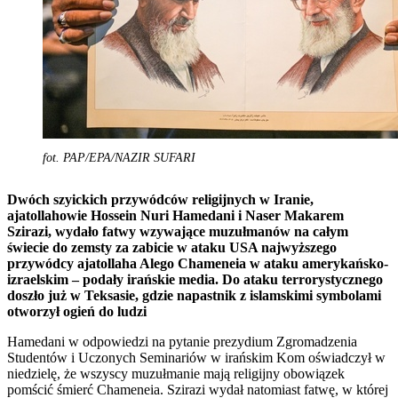
fot. PAP/EPA/NAZIR SUFARI
Dwóch szyickich przywódców religijnych w Iranie,
ajatollahowie Hossein Nuri Hamedani i Naser Makarem
Szirazi, wydało fatwy wzywające muzułmanów na całym
świecie do zemsty za zabicie w ataku USA najwyższego
przywódcy ajatollaha Alego Chameneia w ataku amerykańsko-
izraelskim – podały irańskie media. Do ataku terrorystycznego
doszło już w Teksasie, gdzie napastnik z islamskimi symbolami
otworzył ogień do ludzi
Hamedani w odpowiedzi na pytanie prezydium Zgromadzenia
Studentów i Uczonych Seminariów w irańskim Kom oświadczył w
niedzielę, że wszyscy muzułmanie mają religijny obowiązek
pomścić śmierć Chameneia. Szirazi wydał natomiast fatwę, w której