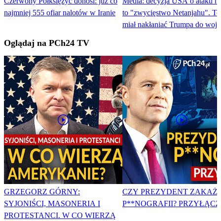
Czerwony Półksiężyc donosi: już co
Media: decyzja USA o ataku na
najmniej 555 ofiar nalotów w Iranie
to "zwycięstwo Netanjahu". To
miał nakłaniać Trumpa do woj
Oglądaj na PCh24 TV
GRZEGORZ GÓRNY:
CZY PREZYDENT ZAKAŻ
SYJONIŚCI, MASONERIA I
P**NOGRAFII? PRZYŁĄCZ 
PROTESTANCI. W CO WIERZĄ