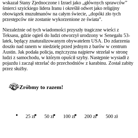
wskazał Stany Zjednoczone i Izrael jako „głównych sprawców”
śmierci szyickiego lidera Iranu i określił odwet jako religijny
obowiązek muzułmanów na całym świecie, „dopóki zło tych
przestępców nie zostanie wykorzenione ze świata”.
Niezależnie od tych wiadomości przyszły tragiczne wieści z
Teksasu, gdzie ogień do ludzi otworzył urodzony w Senegalu 53-
latek, będący znaturalizowanym obywatelem USA. Do zdarzenia
doszło nad ranem w niedzielę przed jednym z barów w centrum
Austin. Jak podała policja, mężczyzna najpierw strzelał w stronę
ludzi z samochodu, w którym opuścił szyby. Następnie wysiadł z
pojazdu i zaczął strzelać do przechodniów z karabinu. Został zabity
przez służby.
Zróbmy to razem!
25 zł
50 zł
100 zł
200 zł
500 zł