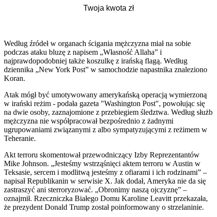
Według źródeł w organach ścigania mężczyzna miał na sobie
podczas ataku bluzę z napisem „Własność Allaha” i
najprawdopodobniej także koszulkę z irańską flagą. Według
dziennika „New York Post” w samochodzie napastnika znaleziono
Koran.
Atak mógł być umotywowany amerykańską operacją wymierzoną
w irański reżim - podała gazeta "Washington Post", powołując się
na dwie osoby, zaznajomione z przebiegiem śledztwa. Według służb
mężczyzna nie współpracował bezpośrednio z żadnymi
ugrupowaniami związanymi z albo sympatyzującymi z reżimem w
Teheranie.
Akt terroru skomentował przewodniczący Izby Reprezentantów
Mike Johnson. „Jesteśmy wstrząśnięci aktem terroru w Austin w
Teksasie, sercem i modlitwą jesteśmy z ofiarami i ich rodzinami” –
napisał Republikanin w serwisie X. Jak dodał, Ameryka nie da się
zastraszyć ani sterroryzować. „Obronimy naszą ojczyznę” –
oznajmił. Rzeczniczka Białego Domu Karoline Leavitt przekazała,
że prezydent Donald Trump został poinformowany o strzelaninie.