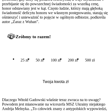
przebijanie się do powszechnej świadomości za wszelką cenę,
honor odstawiany jest w kąt. Często ludzie, którzy mają głęboką
świadomość deficytu honoru we własnym postępowaniu, starają się
ośmieszyć i unieważnić to pojęcie w ogólnym odbiorze, podkreśla
autor „Zaraz z Wuhan”.
Zróbmy to razem!
25 zł
50 zł
100 zł
200 zł
500 zł
Dlaczego Witold Gadowski właśnie teraz zwraca na to uwagę?
Powodem jest mianowanie na wiceszefa MSZ Ukrainy niejakiego
Andrija Melnyka. „To człowiek znany z antypolskich wypowiedzi,