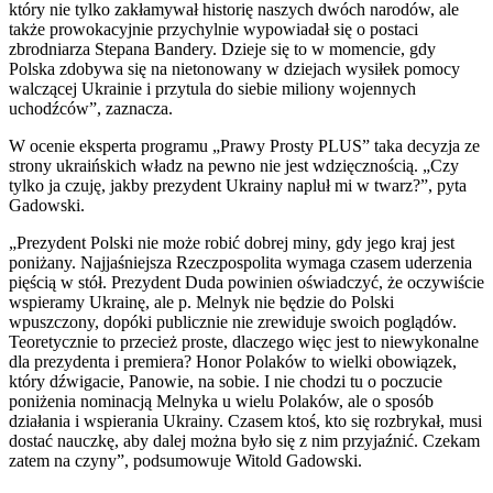
który nie tylko zakłamywał historię naszych dwóch narodów, ale
także prowokacyjnie przychylnie wypowiadał się o postaci
zbrodniarza Stepana Bandery. Dzieje się to w momencie, gdy
Polska zdobywa się na nietonowany w dziejach wysiłek pomocy
walczącej Ukrainie i przytula do siebie miliony wojennych
uchodźców”, zaznacza.
W ocenie eksperta programu „Prawy Prosty PLUS” taka decyzja ze
strony ukraińskich władz na pewno nie jest wdzięcznością. „Czy
tylko ja czuję, jakby prezydent Ukrainy napluł mi w twarz?”, pyta
Gadowski.
„Prezydent Polski nie może robić dobrej miny, gdy jego kraj jest
poniżany. Najjaśniejsza Rzeczpospolita wymaga czasem uderzenia
pięścią w stół. Prezydent Duda powinien oświadczyć, że oczywiście
wspieramy Ukrainę, ale p. Melnyk nie będzie do Polski
wpuszczony, dopóki publicznie nie zrewiduje swoich poglądów.
Teoretycznie to przecież proste, dlaczego więc jest to niewykonalne
dla prezydenta i premiera? Honor Polaków to wielki obowiązek,
który dźwigacie, Panowie, na sobie. I nie chodzi tu o poczucie
poniżenia nominacją Melnyka u wielu Polaków, ale o sposób
działania i wspierania Ukrainy. Czasem ktoś, kto się rozbrykał, musi
dostać nauczkę, aby dalej można było się z nim przyjaźnić. Czekam
zatem na czyny”, podsumowuje Witold Gadowski.