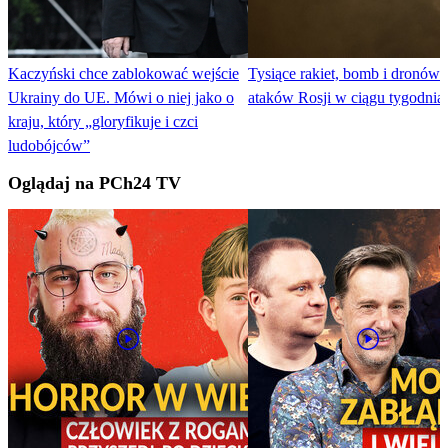
Kaczyński chce zablokować wejście
Tysiące rakiet, bomb i dronów.
Ukrainy do UE. Mówi o niej jako o
ataków Rosji w ciągu tygodnia
kraju, który „gloryfikuje i czci
ludobójców”
Oglądaj na PCh24 TV