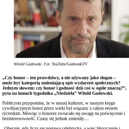
Witold Gadowski. Fot. YouTube/GadowskiTV
„Czy honor – ten prawdziwy, a nie używany jako slogan –
może być kategorią zmieniającą opis wydarzeń społecznych?
Jednym słowem: czy honor i godność dziś coś w ogóle znaczą?”,
pyta na łamach tygodnika „Niedziela” Witold Gadowski.
Publicysta przypomina, że w naszej kulturze, w naszym kręgu
cywilizacyjnym honor przez wieki był wiązany z całym etosem
rycerskim. Mówiąc o honorze zwracało się uwagę na poświęcenie i
bezinteresowność. Czasy się jednak zmieniły…
„Obecnie, gdy liczy się postawa celebrycka, a więc błyszczenie i