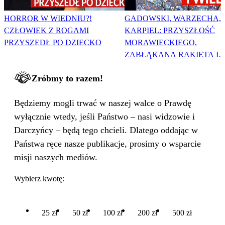
HORROR W WIEDNIU?!
GADOWSKI, WARZECHA,
CZŁOWIEK Z ROGAMI
KARPIEL: PRZYSZŁOŚĆ
PRZYSZEDŁ PO DZIECKO
MORAWIECKIEGO,
ZABŁĄKANA RAKIETA I
WIELKA PODMIANA
Zróbmy to razem!
Będziemy mogli trwać w naszej walce o Prawdę
wyłącznie wtedy, jeśli Państwo – nasi widzowie i
Darczyńcy – będą tego chcieli. Dlatego oddając w
Państwa ręce nasze publikacje, prosimy o wsparcie
misji naszych mediów.
Wybierz kwotę:
25 zł
50 zł
100 zł
200 zł
500 zł