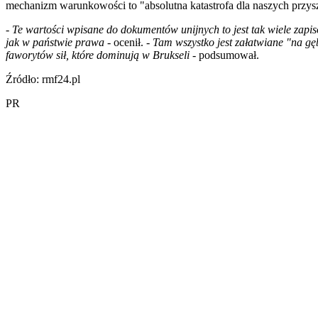
mechanizm warunkowości to "absolutna katastrofa dla naszych przysz
-
Te wartości wpisane do dokumentów unijnych to jest tak wiele zapisó
jak w państwie prawa
- ocenił. -
Tam wszystko jest załatwiane "na gęb
faworytów sił, które dominują w Brukseli
- podsumował.
Źródło: rmf24.pl
PR