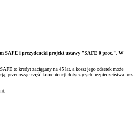
am SAFE i prezydencki projekt ustawy "SAFE 0 proc.". W
FE to kredyt zaciągany na 45 lat, a koszt jego odsetek może
ucją, przenosząc część komeptencji dotyczących bezpieczeństwa poza
nt.