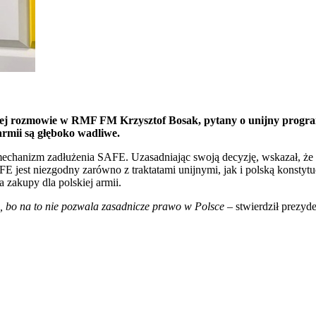
nej rozmowie w RMF FM Krzysztof Bosak, pytany o unijny progr
armii są głęboko wadliwe.
hanizm zadłużenia SAFE. Uzasadniając swoją decyzję, wskazał, że SA
E jest niezgodny zarówno z traktatami unijnymi, jak i polską konstyt
zakupy dla polskiej armii.
 bo na to nie pozwala zasadnicze prawo w Polsce
– stwierdził prezyde