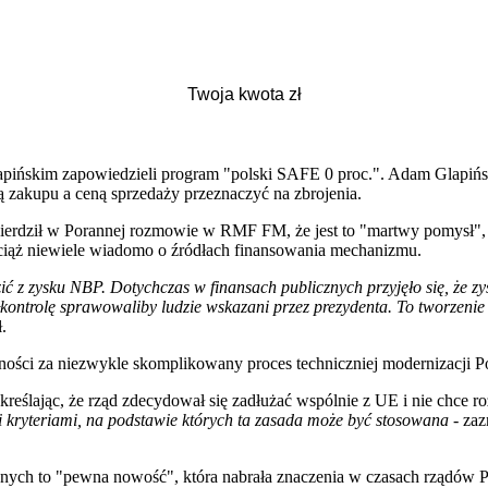
skim zapowiedzieli program "polski SAFE 0 proc.". Adam Glapiński
 zakupu a ceną sprzedaży przeznaczyć na zbrojenia.
ierdził w Porannej rozmowie w RMF FM, że jest to "martwy pomysł",
wciąż niewiele wiadomo o źródłach finansowania mechanizmu.
 z zysku NBP. Dotychczas w finansach publicznych przyjęło się, że zy
kontrolę sprawowaliby ludzie wskazani przez prezydenta. To tworzenie 
.
ności za niezwykle skomplikowany proces techniczniej modernizacji P
eślając, że rząd zdecydował się zadłużać wspólnie z UE i nie chce ro
i kryteriami, na podstawie których ta zasada może być stosowana
- zaz
ych to "pewna nowość", która nabrała znaczenia w czasach rządów Pr