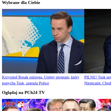
Wybrane dla Ciebie
Krzysztof Bosak ostrzega. Unijny program, który
PILNE! Tusk neg
popycha Tusk, zagraża Polsce
Niemcami. Chodz
Oglądaj na PCh24 TV