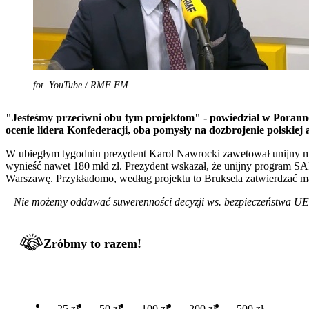
fot. YouTube / RMF FM
"Jesteśmy przeciwni obu tym projektom" - powiedział w Poran
ocenie lidera Konfederacji, oba pomysły na dozbrojenie polskiej 
W ubiegłym tygodniu prezydent Karol Nawrocki zawetował unijny mec
wynieść nawet 180 mld zł. Prezydent wskazał, że unijny program SAF
Warszawę. Przykładomo, według projektu to Bruksela zatwierdzać ma 
–
Nie możemy oddawać suwerenności decyzji ws. bezpieczeństwa UE,
Zróbmy to razem!
25 zł
50 zł
100 zł
200 zł
500 zł