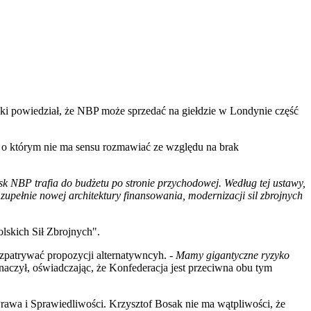
 powiedział, że NBP może sprzedać na giełdzie w Londynie część
 o którym nie ma sensu rozmawiać ze względu na brak
sk NBP trafia do budżetu po stronie przychodowej. Według tej ustawy,
zupełnie nowej architektury finansowania, modernizacji sil zbrojnych
olskich Sił Zbrojnych".
zpatrywać propozycji alternatywncyh. -
Mamy gigantyczne ryzyko
naczył, oświadczając, że Konfederacja jest przeciwna obu tym
awa i Sprawiedliwości. Krzysztof Bosak nie ma wątpliwości, że