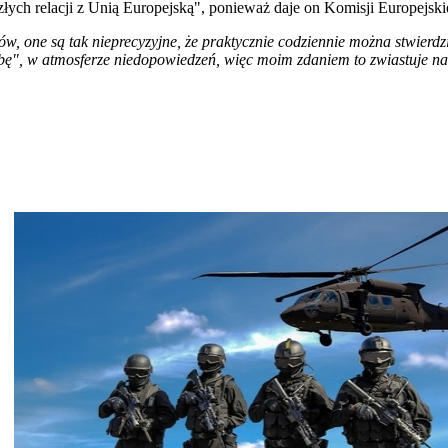
łych relacji z Unią Europejską", ponieważ daje on Komisji Europejsk
w, one są tak nieprecyzyjne, że praktycznie codziennie można stwierdzi
ę", w atmosferze niedopowiedzeń, więc moim zdaniem to zwiastuje nam 