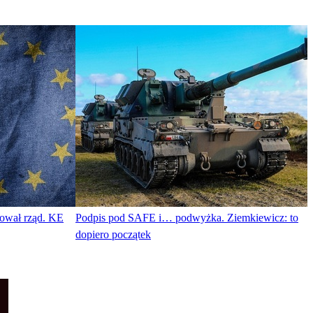
ował rząd. KE
Podpis pod SAFE i… podwyżka. Ziemkiewicz: to
dopiero początek