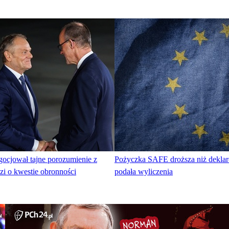
ocjował tajne porozumienie z
Pożyczka SAFE droższa niż deklar
i o kwestie obronności
podała wyliczenia