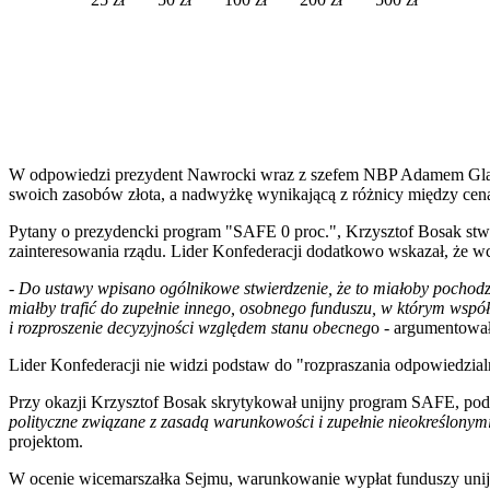
W odpowiedzi prezydent Nawrocki wraz z szefem NBP Adamem Glapiń
swoich zasobów złota, a nadwyżkę wynikającą z różnicy między ceną
Pytany o prezydencki program "SAFE 0 proc.", Krzysztof Bosak stw
zainteresowania rządu. Lider Konfederacji dodatkowo wskazał, że 
-
Do ustawy wpisano ogólnikowe stwierdzenie, że to miałoby pochodzić
miałby trafić do zupełnie innego, osobnego funduszu, w którym współ
i rozproszenie decyzyjności względem stanu obecneg
o - argumentował
Lider Konfederacji nie widzi podstaw do "rozpraszania odpowiedzial
Przy okazji Krzysztof Bosak skrytykował unijny program SAFE, podkr
polityczne związane z zasadą warunkowości i zupełnie nieokreślonym
projektom.
W ocenie wicemarszałka Sejmu, warunkowanie wypłat funduszy unijn