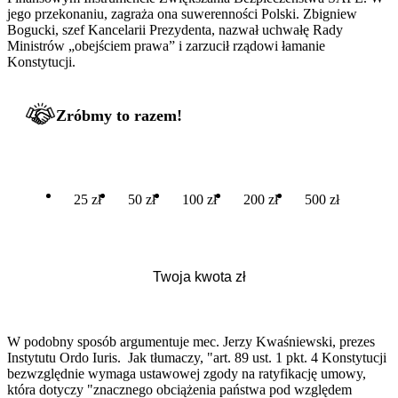
jego przekonaniu, zagraża ona suwerenności Polski. Zbigniew
Bogucki, szef Kancelarii Prezydenta, nazwał uchwałę Rady
Ministrów „obejściem prawa” i zarzucił rządowi łamanie
Konstytucji.
Zróbmy to razem!
25 zł
50 zł
100 zł
200 zł
500 zł
W podobny sposób argumentuje mec. Jerzy Kwaśniewski, prezes
Instytutu Ordo Iuris. Jak tłumaczy, "art. 89 ust. 1 pkt. 4 Konstytucji
bezwzględnie wymaga ustawowej zgody na ratyfikację umowy,
która dotyczy "znacznego obciążenia państwa pod względem