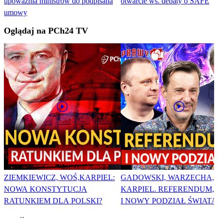
upoważnia ministrów do podpisana
otwarcie ws. debaty o SAFE
umowy
Oglądaj na PCh24 TV
ZIEMKIEWICZ, WOŚ,KARPIEL:
GADOWSKI, WARZECHA,
NOWA KONSTYTUCJA
KARPIEL. REFERENDUM, 
RATUNKIEM DLA POLSKI?
I NOWY PODZIAŁ ŚWIATA