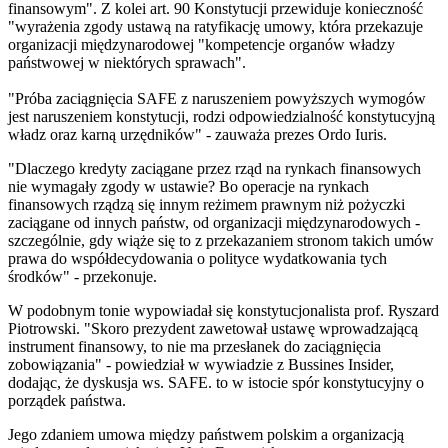
finansowym". Z kolei art. 90 Konstytucji przewiduje konieczność
"wyrażenia zgody ustawą na ratyfikację umowy, która przekazuje
organizacji międzynarodowej "kompetencje organów władzy
państwowej w niektórych sprawach".
"Próba zaciągnięcia SAFE z naruszeniem powyższych wymogów
jest naruszeniem konstytucji, rodzi odpowiedzialność konstytucyjną
władz oraz karną urzędników" - zauważa prezes Ordo Iuris.
"Dlaczego kredyty zaciągane przez rząd na rynkach finansowych
nie wymagały zgody w ustawie? Bo operacje na rynkach
finansowych rządzą się innym reżimem prawnym niż pożyczki
zaciągane od innych państw, od organizacji międzynarodowych -
szczególnie, gdy wiąże się to z przekazaniem stronom takich umów
prawa do współdecydowania o polityce wydatkowania tych
środków" - przekonuje.
W podobnym tonie wypowiadał się konstytucjonalista prof. Ryszard
Piotrowski. "Skoro prezydent zawetował ustawę wprowadzającą
instrument finansowy, to nie ma przesłanek do zaciągnięcia
zobowiązania" - powiedział w wywiadzie z Bussines Insider,
dodając, że dyskusja ws. SAFE. to w istocie spór konstytucyjny o
porządek państwa.
Jego zdaniem umowa między państwem polskim a organizacją