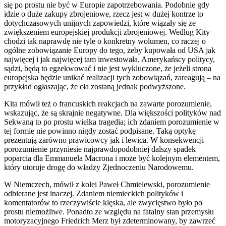
się po prostu nie być w Europie zapotrzebowania. Podobnie gdy
idzie o duże zakupy zbrojeniowe, rzecz jest w dużej kontrze to
dotychczasowych unijnych zapowiedzi, które wiązały się ze
zwiększeniem europejskiej produkcji zbrojeniowej. Według Kity
chodzi tak naprawdę nie tyle o konkretny wolumen, co raczej o
ogólne zobowiązanie Europy do tego, żeby kupowała od USA jak
najwięcej i jak najwięcej tam inwestowała. Amerykańscy politycy,
sądzi, będą to egzekwować i nie jest wykluczone, że jeżeli strona
europejska będzie unikać realizacji tych zobowiązań, zareagują – na
przykład ogłaszając, że cła zostaną jednak podwyższone.
Kita mówił też o francuskich reakcjach na zawarte porozumienie,
wskazując, że są skrajnie negatywne. Dla większości polityków nad
Sekwaną to po prostu wielka tragedia; ich zdaniem porozumienie w
tej formie nie powinno nigdy zostać podpisane. Taką optykę
prezentują zarówno prawicowcy jak i lewica. W konsekwencji
porozumienie przyniesie najprawdopodobniej dalszy spadek
poparcia dla Emmanuela Macrona i może być kolejnym elementem,
który utoruje drogę do władzy Zjednoczeniu Narodowemu.
W Niemczech, mówił z kolei Paweł Chmielewski, porozumienie
odbierane jest inaczej. Zdaniem niemieckich polityków i
komentatorów to rzeczywiście klęska, ale zwycięstwo było po
prostu niemożliwe. Ponadto ze względu na fatalny stan przemysłu
motoryzacyjnego Friedrich Merz był zdeterminowany, by zawrzeć