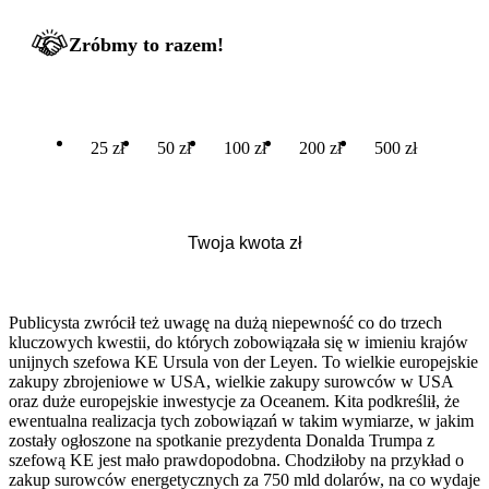
Zróbmy to razem!
25 zł
50 zł
100 zł
200 zł
500 zł
Publicysta zwrócił też uwagę na dużą niepewność co do trzech
kluczowych kwestii, do których zobowiązała się w imieniu krajów
unijnych szefowa KE Ursula von der Leyen. To wielkie europejskie
zakupy zbrojeniowe w USA, wielkie zakupy surowców w USA
oraz duże europejskie inwestycje za Oceanem. Kita podkreślił, że
ewentualna realizacja tych zobowiązań w takim wymiarze, w jakim
zostały ogłoszone na spotkanie prezydenta Donalda Trumpa z
szefową KE jest mało prawdopodobna. Chodziłoby na przykład o
zakup surowców energetycznych za 750 mld dolarów, na co wydaje