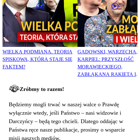
WIELKA PODMIANA. TEORIA
GADOWSKI, WARZECHA,
SPISKOWA, KTÓRA STAJE SIĘ
KARPIEL: PRZYSZŁOŚĆ
FAKTEM?
MORAWIECKIEGO,
ZABŁĄKANA RAKIETA I
WIELKA PODMIANA
Zróbmy to razem!
Będziemy mogli trwać w naszej walce o Prawdę
wyłącznie wtedy, jeśli Państwo – nasi widzowie i
Darczyńcy – będą tego chcieli. Dlatego oddając w
Państwa ręce nasze publikacje, prosimy o wsparcie
misji naszych mediów.