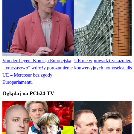
Von der Leyen: Komisja Europejska
UE nie wprowadzi zakazu terap
„tymczasowo” wdroży porozumienie
konwersyjnych homoseksualis
UE – Mercosur bez zgody
Europarlamentu
Oglądaj na PCh24 TV