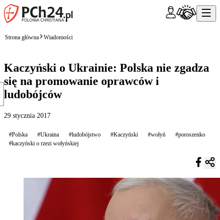
Strona główna
Wiadomości
Kaczyński o Ukrainie: Polska nie zgadza
się na promowanie oprawców i
ludobójców
29 stycznia 2017
#Polska
#Ukraina
#ludobójstwo
#Kaczyński
#wołyń
#poroszenko
#kaczyński o rzezi wołyńskiej