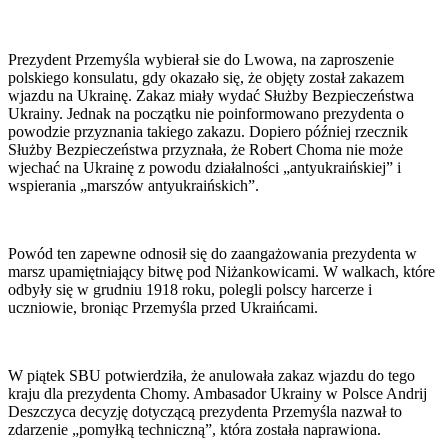
Prezydent Przemyśla wybierał sie do Lwowa, na zaproszenie
polskiego konsulatu, gdy okazało się, że objęty został zakazem
wjazdu na Ukrainę. Zakaz miały wydać Służby Bezpieczeństwa
Ukrainy. Jednak na początku nie poinformowano prezydenta o
powodzie przyznania takiego zakazu. Dopiero później rzecznik
Służby Bezpieczeństwa przyznała, że Robert Choma nie może
wjechać na Ukrainę z powodu działalności „antyukraińskiej” i
wspierania „marszów antyukraińskich”.
Powód ten zapewne odnosił się do zaangażowania prezydenta w
marsz upamiętniający bitwę pod Niżankowicami. W walkach, które
odbyły się w grudniu 1918 roku, polegli polscy harcerze i
uczniowie, broniąc Przemyśla przed Ukraińcami.
W piątek SBU potwierdziła, że anulowała zakaz wjazdu do tego
kraju dla prezydenta Chomy. Ambasador Ukrainy w Polsce Andrij
Deszczyca decyzję dotyczącą prezydenta Przemyśla nazwał to
zdarzenie „pomyłką techniczną”, która została naprawiona.