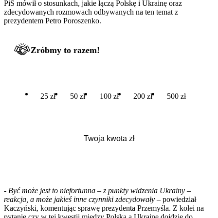
PiS mówił o stosunkach, jakie łączą Polskę i Ukrainę oraz
zdecydowanych rozmowach odbywanych na ten temat z
prezydentem Petro Poroszenko.
Zróbmy to razem!
25 zł
50 zł
100 zł
200 zł
500 zł
-
Być może jest to niefortunna – z punkty widzenia Ukrainy –
reakcja, a może jakieś inne czynniki zdecydowały
– powiedział
Kaczyński, komentując sprawę prezydenta Przemyśla. Z kolei na
pytanie czy w tej kwestii między Polską a Ukrainę dojdzie do