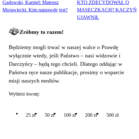
Gadowski, Karpiel: Mateusz
KTO ZDECYDOWAŁ O
Morawiecki. Kim naprawdę jest?
MASECZKACH? KACZYŃS
UJAWNIŁ
Zróbmy to razem!
Będziemy mogli trwać w naszej walce o Prawdę
wyłącznie wtedy, jeśli Państwo – nasi widzowie i
Darczyńcy – będą tego chcieli. Dlatego oddając w
Państwa ręce nasze publikacje, prosimy o wsparcie
misji naszych mediów.
Wybierz kwotę:
25 zł
50 zł
100 zł
200 zł
500 zł