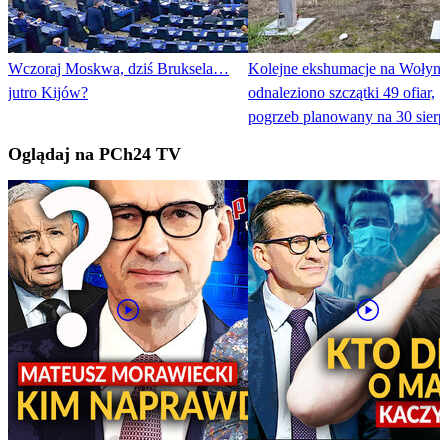
Wczoraj Moskwa, dziś Bruksela…
Kolejne ekshumacje na Wołyni
jutro Kijów?
odnaleziono szczątki 49 ofiar,
pogrzeb planowany na 30 sierp
Oglądaj na PCh24 TV