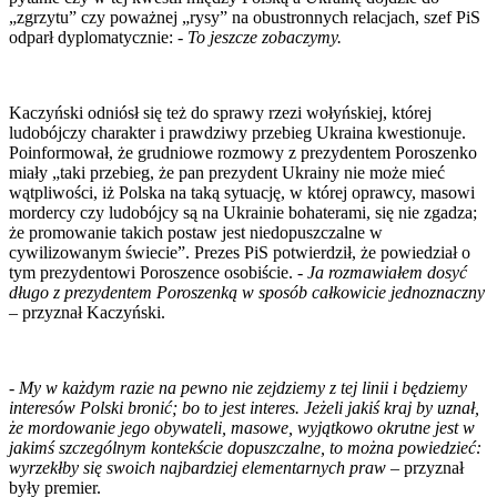
„zgrzytu” czy poważnej „rysy” na obustronnych relacjach, szef PiS
odparł dyplomatycznie: -
To jeszcze zobaczymy.
Kaczyński odniósł się też do sprawy rzezi wołyńskiej, której
ludobójczy charakter i prawdziwy przebieg Ukraina kwestionuje.
Poinformował, że grudniowe rozmowy z prezydentem Poroszenko
miały „taki przebieg, że pan prezydent Ukrainy nie może mieć
wątpliwości, iż Polska na taką sytuację, w której oprawcy, masowi
mordercy czy ludobójcy są na Ukrainie bohaterami, się nie zgadza;
że promowanie takich postaw jest niedopuszczalne w
cywilizowanym świecie”. Prezes PiS potwierdził, że powiedział o
tym prezydentowi Poroszence osobiście. -
Ja rozmawiałem dosyć
długo z prezydentem Poroszenką w sposób całkowicie jednoznaczny
– przyznał Kaczyński.
-
My w każdym razie na pewno nie zejdziemy z tej linii i będziemy
interesów Polski bronić; bo to jest interes. Jeżeli jakiś kraj by uznał,
że mordowanie jego obywateli, masowe, wyjątkowo okrutne jest w
jakimś szczególnym kontekście dopuszczalne, to można powiedzieć:
wyrzekłby się swoich najbardziej elementarnych praw
– przyznał
były premier.